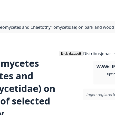
deomycetes and Chaetothyriomycetidae) on bark and wood o
Distribusjonar
Bruk datasett
omycetes
WWW:LI
tes and
zi
zip
cetidae) on
Ingen registrerte
of selected
y