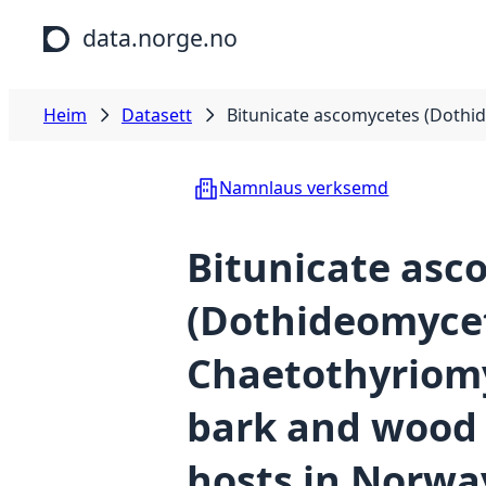
Hopp til hovudinnhald
data.norge.no
Heim
Datasett
Bitunicate ascomycetes (Dothi
Namnlaus verksemd
Bitunicate asc
(Dothideomyce
Chaetothyriomy
bark and wood 
hosts in Norwa