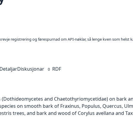
l krevje registrering og førespurnad om API-nøklar, så lenge kven som helst ka
Detaljar
Diskusjonar
RDF
0
s (Dothideomycetes and Chaetothyriomycetidae) on bark an
 species on smooth bark of Fraxinus, Populus, Quercus, Ulmu
estris trees, and bark and wood of Corylus avellana and Tax