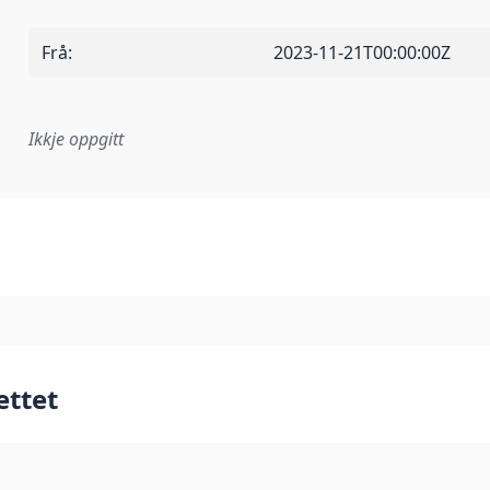
Frå
:
2023-11-21T00:00:00Z
Ikkje oppgitt
lementeringsregel eller anna spesifikasjon som ligg til grun
ettet