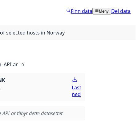
Finn data
Del data
Meny
f selected hosts in Norway
API-ar
1
0
NK
Last
p
ned
 API-ar tilbyr dette datasettet.