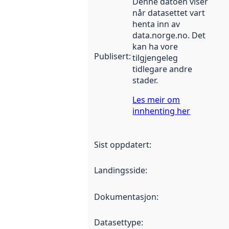
Denne datoen viser
når datasettet vart
henta inn av
data.norge.no. Det
kan ha vore
Publisert
:
tilgjengeleg
tidlegare andre
stader.
Les meir om
innhenting her
Sist oppdatert
:
Landingsside
:
Dokumentasjon
:
Datasettype
: