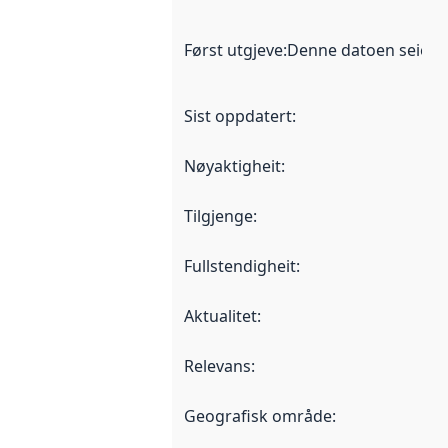
Først utgjeve
:
Denne datoen seier nå
Sist oppdatert
:
Nøyaktigheit
:
Tilgjenge
:
Fullstendigheit
:
Aktualitet
:
Relevans
:
Geografisk område
: