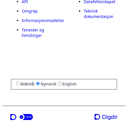
API
Datafellesskapet
Omgrep
Teknisk
dokumentasjon
Informasjonsmodellar
Tenester og
hendingar
Bokmål
Nynorsk
English
ei teneste frå