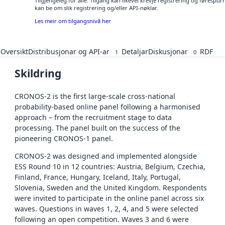
Tilgjengeleg for alle. Tilgang kan likevel krevje registrering og førespu
kan be om slik registrering og/eller API-nøklar.
Les meir om tilgangsnivå her
Oversikt
Distribusjonar og API-ar
Detaljar
Diskusjonar
RDF
1
0
Skildring
CRONOS-2 is the first large-scale cross-national
probability-based online panel following a harmonised
approach – from the recruitment stage to data
processing. The panel built on the success of the
pioneering CRONOS-1 panel.
CRONOS-2 was designed and implemented alongside
ESS Round 10 in 12 countries: Austria, Belgium, Czechia,
Finland, France, Hungary, Iceland, Italy, Portugal,
Slovenia, Sweden and the United Kingdom. Respondents
were invited to participate in the online panel across six
waves. Questions in waves 1, 2, 4, and 5 were selected
following an open competition. Waves 3 and 6 were