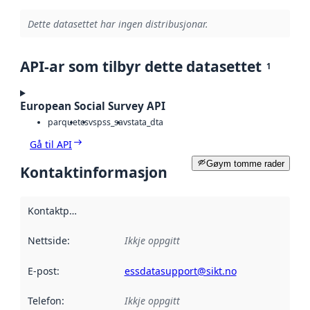
Dette datasettet har ingen distribusjonar.
API-ar som tilbyr dette datasettet
1
European Social Survey API
parquet
csv
spss_sav
stata_dta
Gå til API
Gøym tomme rader
Kontaktinformasjon
Kontaktpunkt
:
Nettside
:
Ikkje oppgitt
E-post
:
essdatasupport@sikt.no
Telefon
:
Ikkje oppgitt