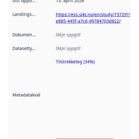
Sist oppdatert
:
13. april 2026
Landingsside
:
https://ess.sikt.no/en/study/7372919a-
e885-445f-a7c6-49784703d822/
Dokumentasjon
:
Ikkje oppgitt
Datasettype
:
Ikkje oppgitt
Tilstrekkeleg (34%)
Metadatakvalitet
er ein indikator
på kor godt
datasettene er
beskrive ved
Metadatakvalitet
:
hjelp av
metadata.
Les meir om
metadatakvalitet
her