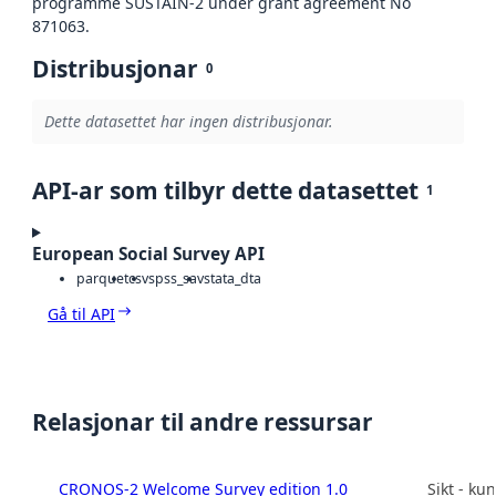
programme SUSTAIN-2 under grant agreement No
871063.
Distribusjonar
0
Dette datasettet har ingen distribusjonar.
API-ar som tilbyr dette datasettet
1
European Social Survey API
parquet
csv
spss_sav
stata_dta
Gå til API
Relasjonar til andre ressursar
CRONOS-2 Welcome Survey edition 1.0
Sikt - k