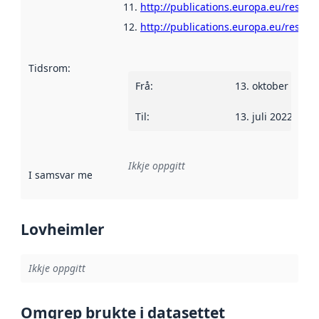
http://publications.europa.eu/resour
http://publications.europa.eu/resour
Tidsrom
:
Frå
:
13. oktober 2021
Til
:
13. juli 2022
Ikkje oppgitt
I samsvar med
:
Referanse til ei implementeringsregel eller an
Lovheimler
Ikkje oppgitt
Omgrep brukte i datasettet