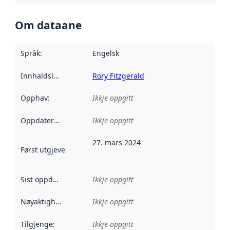
Om dataane
Språk
:
Engelsk
Innhaldsleverandørar
Rory Fitzgerald
:
Opphav
:
Ikkje oppgitt
Oppdateringsfrekvens
Ikkje oppgitt
:
27. mars 2024
Først utgjeve
:
Denne datoen seier når dataa i dette datasettet 
Sist oppdatert
:
Ikkje oppgitt
Nøyaktigheit
:
Ikkje oppgitt
Tilgjenge
:
Ikkje oppgitt