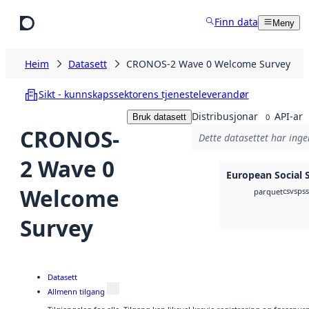
Hopp til hovudinnhald
Finn data
Meny
Heim
Datasett
CRONOS-2 Wave 0 Welcome Survey
Sikt - kunnskapssektorens tjenesteleverandør
Distribusjonar
API-ar
Bruk datasett
0
CRONOS-
Dette datasettet har inge
2 Wave 0
European Social 
Welcome
csv
spss
parquet
Survey
Datasett
Allmenn tilgang