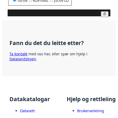
Turtle
RDF/XML
JSON-LD
Kopier
Fann du det du leitte etter?
Ta kontakt
med oss her, eller spør om hjelp i
Datalandsbyen
.
Datakatalogar
Hjelp og rettleiing
Datasett
Brukerveileiing