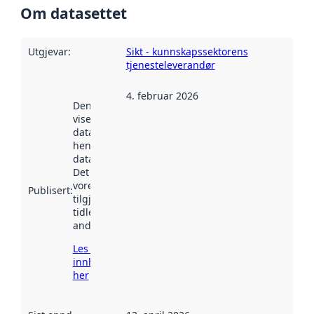
Om datasettet
Utgjevar
:
Sikt - kunnskapssektorens
tjenesteleverandør
4. februar 2026
Denne datoen
viser når
datasettet vart
henta inn av
data.norge.no.
Det kan ha
vore
Publisert
:
tilgjengeleg
tidlegare
andre stader.
Les meir om
innhenting
her