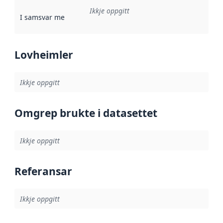
Ikkje oppgitt
I samsvar med
:
Referanse til ei implementeringsregel eller an
Lovheimler
Ikkje oppgitt
Omgrep brukte i datasettet
Ikkje oppgitt
Referansar
Ikkje oppgitt