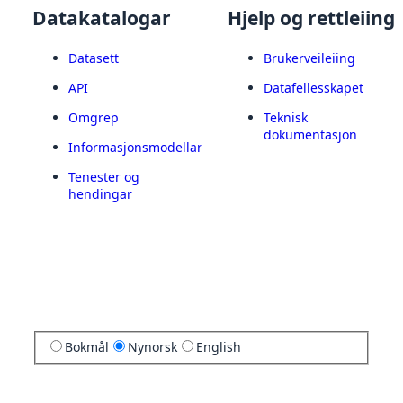
Datakatalogar
Hjelp og rettleiing
Datasett
Brukerveileiing
API
Datafellesskapet
Omgrep
Teknisk
dokumentasjon
Informasjonsmodellar
Tenester og
hendingar
Bokmål
Nynorsk
English