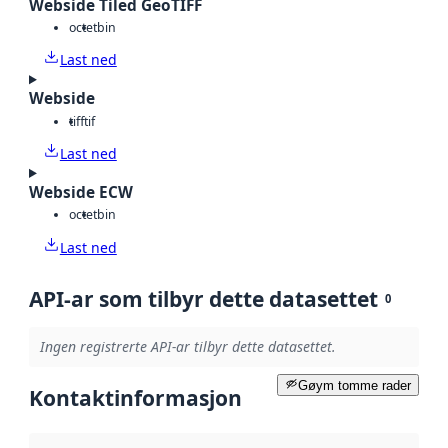
Webside Tiled GeoTIFF
octet
bin
Last ned
Webside
tiff
tif
Last ned
Webside ECW
octet
bin
Last ned
API-ar som tilbyr dette datasettet
0
Ingen registrerte API-ar tilbyr dette datasettet.
Gøym tomme rader
Kontaktinformasjon