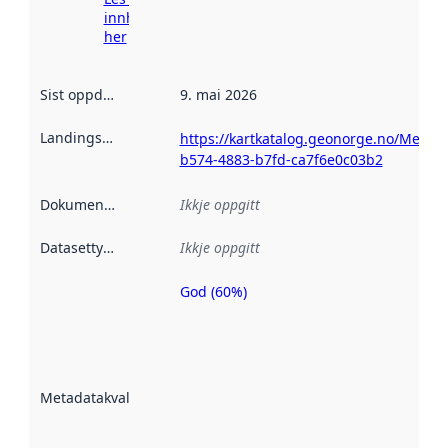
innhenting
her
Sist oppdatert
:
9. mai 2026
Landingsside
:
https://kartkatalog.geonorge.no/Metad
b574-4883-b7fd-ca7f6e0c03b2
Dokumentasjon
:
Ikkje oppgitt
Datasettype
:
Ikkje oppgitt
God (60%)
Metadatakvalitet
er ein indikator
på kor godt
datasettene er
beskrive ved
Metadatakvalitet
:
hjelp av
metadata.