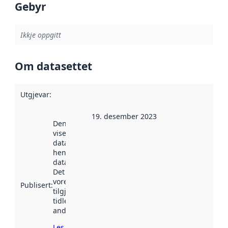
Gebyr
Ikkje oppgitt
Om datasettet
Utgjevar
:
19. desember 2023
Denne datoen
viser når
datasettet vart
henta inn av
data.norge.no.
Det kan ha
vore
Publisert
:
tilgjengeleg
tidlegare
andre stader.
Les meir om