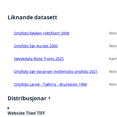
Liknande datasett
Ortofoto Røyken rektifisert 2008
Norg
Ortofoto Sør-Aurdal 2000
Norg
Høydedata Bilde Troms 2025
Kart
Ortofoto Sør-Varanger midlertidig ortofoto 2021
Norg
Ortofoto Larvik - Tjølling - Brunlanes 1966
Norg
Distribusjonar
8
Webside Tiled TIFF