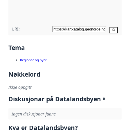
Les meir om
metadatakvalitet
her
URI:
Kopier
Tema
Regionar og byar
Nøkkelord
Ikkje oppgitt
Diskusjonar på Datalandsbyen
0
Ingen diskusjonar funne
Kva er Datalandsbyen?