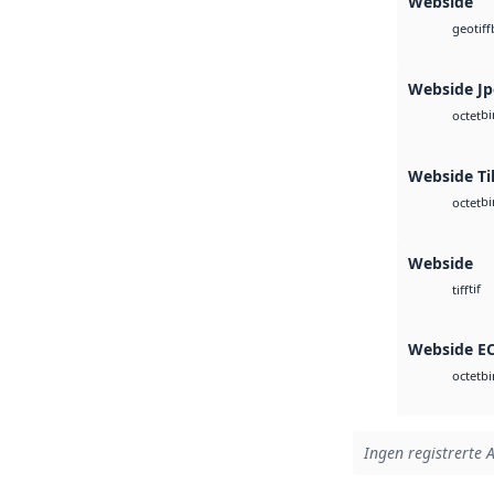
Webside
geotiff
Webside J
bi
octet
Webside Ti
bi
octet
Webside
tif
tiff
Webside E
bi
octet
Ingen registrerte A