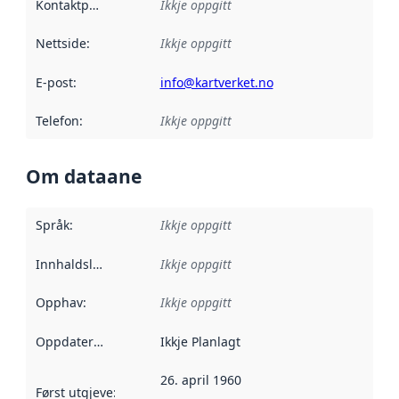
Kontaktpunkt
:
Ikkje oppgitt
Nettside
:
Ikkje oppgitt
E-post
:
info@kartverket.no
Telefon
:
Ikkje oppgitt
Om dataane
Språk
:
Ikkje oppgitt
Innhaldsleverandørar
Ikkje oppgitt
:
Opphav
:
Ikkje oppgitt
Oppdateringsfrekvens
Ikkje Planlagt
:
26. april 1960
Først utgjeve
:
Denne datoen seier når dataa i dette datasettet 