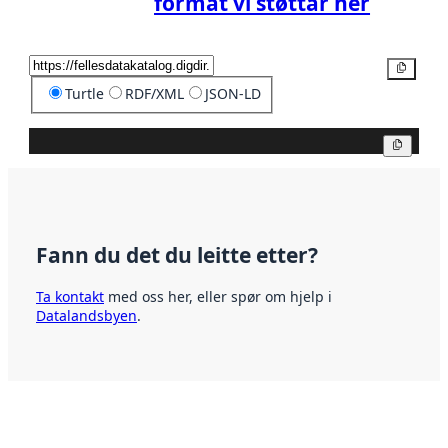
format vi støttar her
Kopier
Turtle
RDF/XML
JSON-LD
Kopier
Fann du det du leitte etter?
Ta kontakt
med oss her, eller spør om hjelp i
Datalandsbyen
.