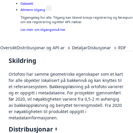
Datasett
Allmenn tilgang
Tilgjengeleg for alle. Tilgang kan likevel krevje registrering og føresp
om slik registrering og/eller API-nøklar.
Les meir om tilgangsnivå her
Oversikt
Distribusjonar og API-ar
Detaljar
Diskusjonar
RDF
8
0
Skildring
Ortofoto har samme geometriske egenskaper som et kart
for alle objekter lokalisert på bakkenivå og kan knyttes til
et referansesystem. Bakkeoppløsning på ortofoto varierer
og er oppgitt i metadataene. For prosjekter gjennomført
før 2020, vil nøyaktigheten variere fra 0,5-2 m avhengig
av bakkeoppløsning og benyttet terrengmodell. Fra 2020
er nøyaktigheten til produktet oppgitt i
metadatainformasjonen.
Distribusjonar
8