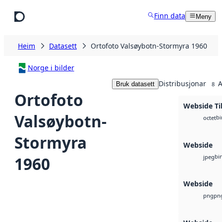
Hopp til hovudinnhald
Finn data
Meny
Heim
Datasett
Ortofoto Valsøybotn-Stormyra 1960
Norge i bilder
Distribusjonar
A
Bruk datasett
8
Ortofoto
Webside Ti
Valsøybotn-
bi
octet
Stormyra
Webside
bi
1960
jpeg
Webside
pn
png