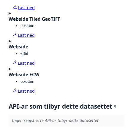
Last ned
Webside Tiled GeoTIFF
octet
bin
Last ned
Webside
tiff
tif
Last ned
Webside ECW
octet
bin
Last ned
API-ar som tilbyr dette datasettet
0
Ingen registrerte API-ar tilbyr dette datasettet.