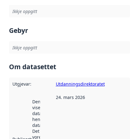
Ikkje oppgitt
Gebyr
Ikkje oppgitt
Om datasettet
Utgjevar
:
Utdanningsdirektoratet
24. mars 2026
Denne datoen
viser når
datasettet vart
henta inn av
data.norge.no.
Det kan ha
vore