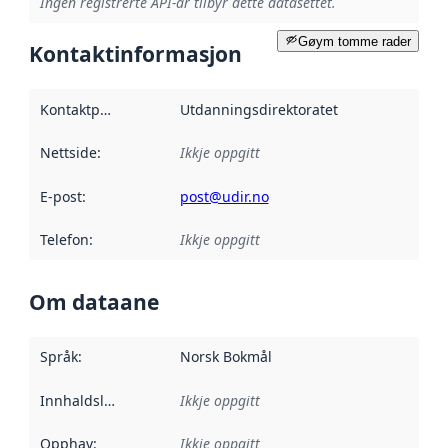
Ingen registrerte API-ar tilbyr dette datasettet.
Gøym tomme rader
Kontaktinformasjon
Kontaktpunkt
:
Utdanningsdirektoratet
Nettside
:
Ikkje oppgitt
E-post
:
post@udir.no
Telefon
:
Ikkje oppgitt
Om dataane
Språk
:
Norsk Bokmål
Innhaldsleverandørar
Ikkje oppgitt
:
Opphav
:
Ikkje oppgitt