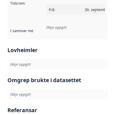
Tidsrom
:
Frå
:
30. september 2
Ikkje oppgitt
I samsvar med
:
Referanse til ei implementeringsregel eller an
Lovheimler
Ikkje oppgitt
Omgrep brukte i datasettet
Ikkje oppgitt
Referansar