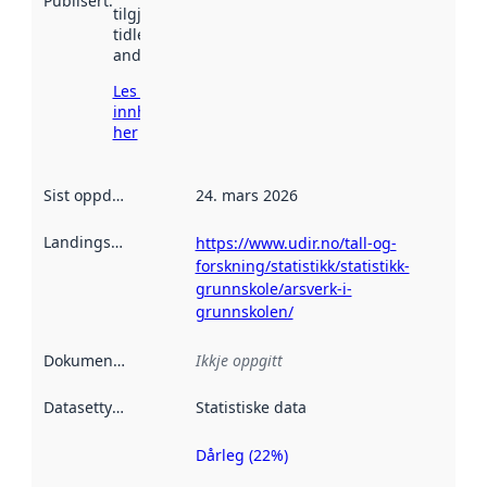
Publisert
:
tilgjengeleg
tidlegare
andre stader.
Les meir om
innhenting
her
Sist oppdatert
:
24. mars 2026
Landingsside
:
https://www.udir.no/tall-og-
forskning/statistikk/statistikk-
grunnskole/arsverk-i-
grunnskolen/
Dokumentasjon
:
Ikkje oppgitt
Datasettype
:
Statistiske data
Dårleg (22%)
Metadatakvalitet