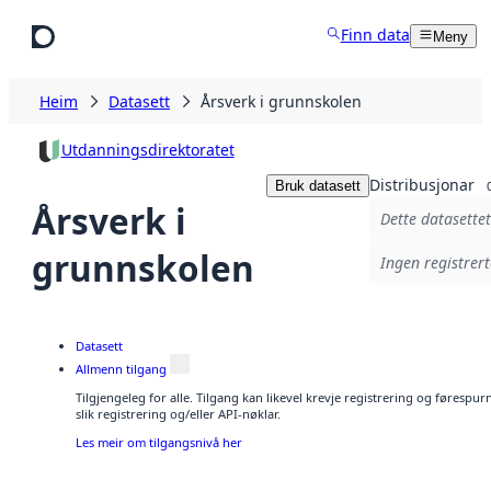
Hopp til hovudinnhald
Finn data
Meny
Heim
Datasett
Årsverk i grunnskolen
Utdanningsdirektoratet
Distribusjonar
Bruk datasett
Årsverk i
Dette datasettet
grunnskolen
Ingen registrert
Datasett
Allmenn tilgang
Tilgjengeleg for alle. Tilgang kan likevel krevje registrering og føresp
slik registrering og/eller API-nøklar.
Les meir om tilgangsnivå her