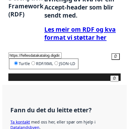
Framework
Accept-header som blir
(RDF)
sendt med.
Les meir om RDF og kva
format vi støttar her
Kopier
Turtle
RDF/XML
JSON-LD
Kopier
Fann du det du leitte etter?
Ta kontakt
med oss her, eller spør om hjelp i
Datalandsbyen
.