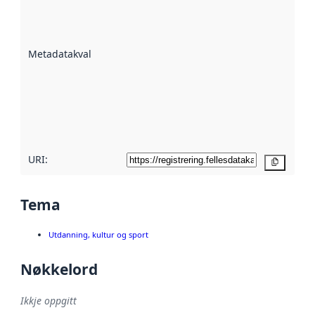
er ein indikator
på kor godt
datasettene er
beskrive ved
Metadatakvalitet
:
hjelp av
metadata.
Les meir om
metadatakvalitet
her
URI:
Kopier
Tema
Utdanning, kultur og sport
Nøkkelord
Ikkje oppgitt