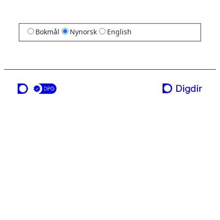
Bokmål
Nynorsk
English
ei teneste frå