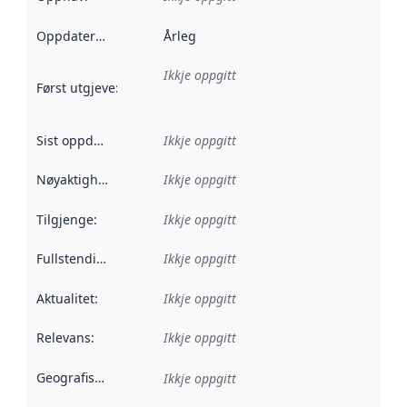
Oppdateringsfrekvens
Årleg
:
Ikkje oppgitt
Først utgjeve
:
Denne datoen seier når dataa i dette datasettet 
Sist oppdatert
:
Ikkje oppgitt
Nøyaktigheit
:
Ikkje oppgitt
Tilgjenge
:
Ikkje oppgitt
Fullstendigheit
:
Ikkje oppgitt
Aktualitet
:
Ikkje oppgitt
Relevans
:
Ikkje oppgitt
Geografisk område
:
Ikkje oppgitt