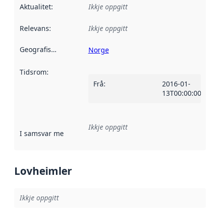
Aktualitet
:
Ikkje oppgitt
Relevans
:
Ikkje oppgitt
Geografisk område
:
Norge
Tidsrom
:
Frå
:
2016-01-
13T00:00:00Z
Ikkje oppgitt
I samsvar med
:
Referanse til ei implementeringsregel eller an
Lovheimler
Ikkje oppgitt