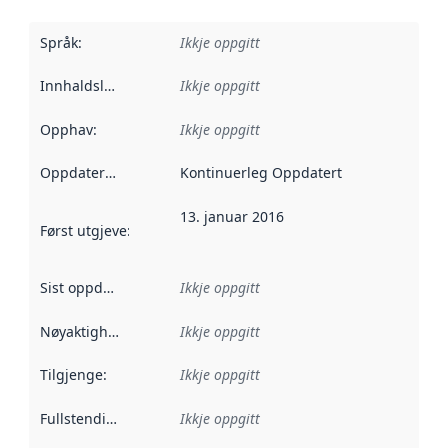
Språk
:
Ikkje oppgitt
Innhaldsleverandørar
Ikkje oppgitt
:
Opphav
:
Ikkje oppgitt
Oppdateringsfrekvens
Kontinuerleg Oppdatert
:
13. januar 2016
Først utgjeve
:
Denne datoen seier når dataa i dette datasettet 
Sist oppdatert
:
Ikkje oppgitt
Nøyaktigheit
:
Ikkje oppgitt
Tilgjenge
:
Ikkje oppgitt
Fullstendigheit
:
Ikkje oppgitt