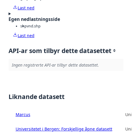
Last ned
Egen nedlastningsside
shp
vnd.shp
Last ned
API-ar som tilbyr dette datasettet
0
Ingen registrerte API-ar tilbyr dette datasettet.
Liknande datasett
Marcus
Uni
Universitetet i Bergen: Forskjellige åpne datasett
Uni