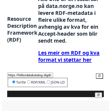
på data.norge.no kan
levere RDF-metadata i
Resource
fleire ulike format,
Description
avhengig av kva for ein
Framework
Accept-header som blir
(RDF)
sendt med.
Les meir om RDF og kva
format vi støttar her
Kopier
Turtle
RDF/XML
JSON-LD
Kopier