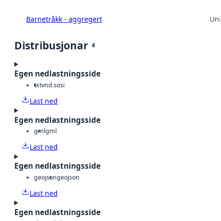
Barnetråkk - aggregert
Uni
Distribusjonar
4
Egen nedlastningsside
txt
vnd.sosi
Last ned
Egen nedlastningsside
gml
gml
Last ned
Egen nedlastningsside
geojson
geojson
Last ned
Egen nedlastningsside