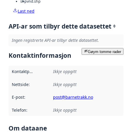
shp
vnd.shp
Last ned
API-ar som tilbyr dette datasettet
0
Ingen registrerte API-ar tilbyr dette datasettet.
Gøym tomme rader
Kontaktinformasjon
Kontaktpunkt
:
Ikkje oppgitt
Nettside
:
Ikkje oppgitt
E-post
:
post@barnetrakk.no
Telefon
:
Ikkje oppgitt
Om dataane