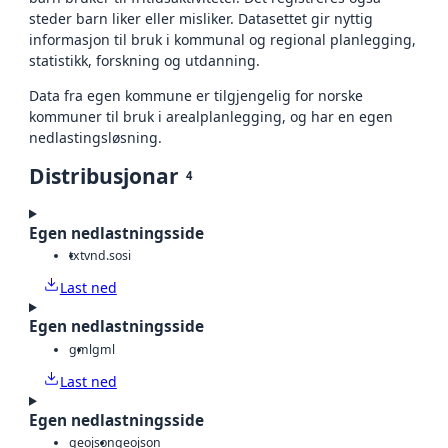
steder barn liker eller misliker. Datasettet gir nyttig
informasjon til bruk i kommunal og regional planlegging,
statistikk, forskning og utdanning.
Data fra egen kommune er tilgjengelig for norske
kommuner til bruk i arealplanlegging, og har en egen
nedlastingsløsning.
Distribusjonar
4
Egen nedlastningsside
txt
vnd.sosi
Last ned
Egen nedlastningsside
gml
gml
Last ned
Egen nedlastningsside
geojson
geojson