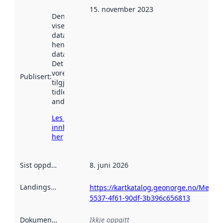
15. november 2023
Denne datoen
viser når
datasettet vart
henta inn av
data.norge.no.
Det kan ha
vore
Publisert
:
tilgjengeleg
tidlegare
andre stader.
Les meir om
innhenting
her
Sist oppdatert
:
8. juni 2026
Landingsside
:
https://kartkatalog.geonorge.no/Metad
5537-4f61-90df-3b396c656813
Dokumentasjon
:
Ikkje oppgitt