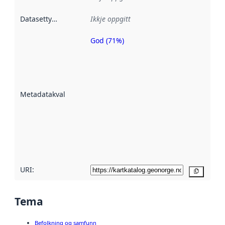
Datasettype
:
Ikkje oppgitt
God (71%)
Metadatakvalitet
er ein indikator
på kor godt
datasettene er
beskrive ved
Metadatakvalitet
:
hjelp av
metadata.
Les meir om
metadatakvalitet
her
URI:
Kopier
Tema
Befolkning og samfunn