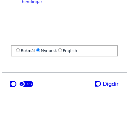
hendingar
Bokmål
Nynorsk
English
ei teneste frå