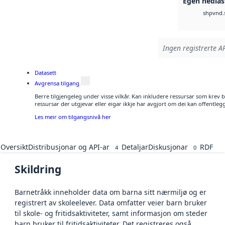
Egen nedlas
vnd.
shp
Ingen registrerte AP
Datasett
Avgrensa tilgang
Berre tilgjengeleg under visse vilkår. Kan inkludere ressursar som krev bet
ressursar der utgjevar eller eigar ikkje har avgjort om dei kan offentlegg
Les meir om tilgangsnivå her
Oversikt
Distribusjonar og API-ar
Detaljar
Diskusjonar
RDF
4
0
Skildring
Barnetråkk inneholder data om barna sitt nærmiljø og er
registrert av skoleelever. Data omfatter veier barn bruker
til skole- og fritidsaktiviteter, samt informasjon om steder
barn bruker til fritidsaktiviteter. Det registreres også