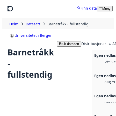
Hopp til hovudinnhald
Finn data
Meny
Heim
Datasett
Barnetråkk - fullstendig
Universitetet i Bergen
Distribusjonar
AP
Bruk datasett
4
Barnetråkk
Egen nedlas
-
vnd.s
txt
fullstendig
Egen nedlas
gml
gml
Egen nedlas
geojson