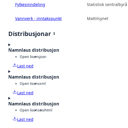
Fylkesinndeling
Statistisk sentralbyrå
Vannverk - inntakspunkt
Mattilsynet
Distribusjonar
3
Namnlaus distribusjon
Open lisens
json
Last ned
Namnlaus distribusjon
Open lisens
xml
Last ned
Namnlaus distribusjon
Open lisens
csv
html
Last ned