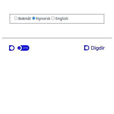
Bokmål
Nynorsk
English
ei teneste frå