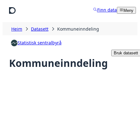
Hopp til hovudinnhald
Finn data
Meny
Heim
Datasett
Kommuneinndeling
Statistisk sentralbyrå
Bruk datasett
Kommuneinndeling