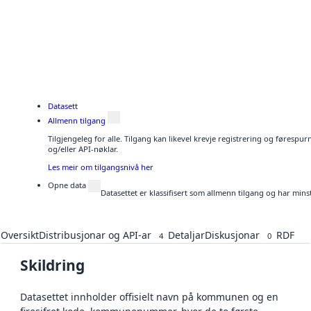
Datasett
Allmenn tilgang
Tilgjengeleg for alle. Tilgang kan likevel krevje registrering og førespu
og/eller API-nøklar.
Les meir om tilgangsnivå her
Opne data
Datasettet er klassifisert som allmenn tilgang og har mins
Oversikt
Distribusjonar og API-ar
Detaljar
Diskusjonar
RDF
4
0
Skildring
Datasettet innholder offisielt navn på kommunen og en