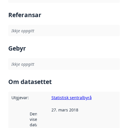
Referansar
Ikkje oppgitt
Gebyr
Ikkje oppgitt
Om datasettet
Utgjevar
:
Statistisk sentralbyrå
27. mars 2018
Denne datoen
viser når
datasettet vart