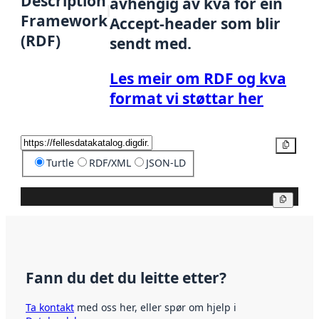
Description
avhengig av kva for ein
Framework
Accept-header som blir
(RDF)
sendt med.
Les meir om RDF og kva
format vi støttar her
Kopier
Turtle
RDF/XML
JSON-LD
Kopier
Fann du det du leitte etter?
Ta kontakt
med oss her, eller spør om hjelp i