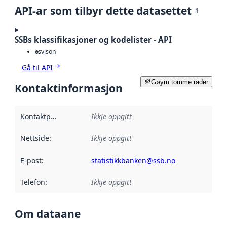
API-ar som tilbyr dette datasettet
1
SSBs klassifikasjoner og kodelister - API
csv
json
Gå til API
Gøym tomme rader
Kontaktinformasjon
Kontaktpunkt
:
Ikkje oppgitt
Nettside
:
Ikkje oppgitt
E-post
:
statistikkbanken@ssb.no
Telefon
:
Ikkje oppgitt
Om dataane