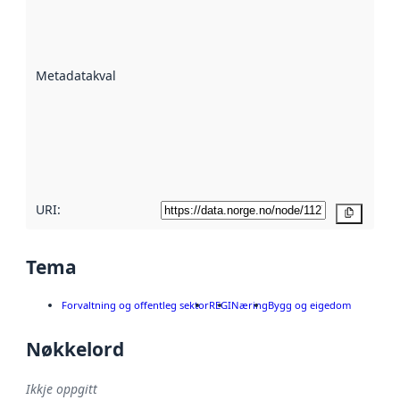
er ein indikator
på kor godt
datasettene er
beskrive ved
Metadatakvalitet
:
hjelp av
metadata.
Les meir om
metadatakvalitet
her
URI:
Kopier
Tema
Forvaltning og offentleg sektor
REGI
Næring
Bygg og eigedom
Nøkkelord
Ikkje oppgitt