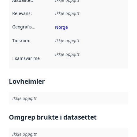
Aktualitet
:
Ikkje oppgitt
Relevans
:
Ikkje oppgitt
Geografisk område
:
Norge
Tidsrom
:
Ikkje oppgitt
Ikkje oppgitt
I samsvar med
:
Referanse til ei implementeringsregel eller an
Lovheimler
Ikkje oppgitt
Omgrep brukte i datasettet
Ikkje oppgitt