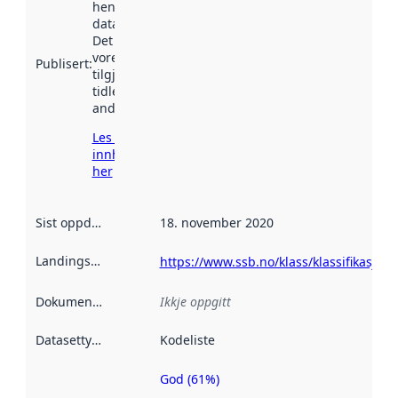
henta inn av
data.norge.no.
Det kan ha
vore
Publisert
:
tilgjengeleg
tidlegare
andre stader.
Les meir om
innhenting
her
Sist oppdatert
:
18. november 2020
Landingsside
:
https://www.ssb.no/klass/klassifikasjone
Dokumentasjon
:
Ikkje oppgitt
Datasettype
:
Kodeliste
God (61%)
Metadatakvalitet