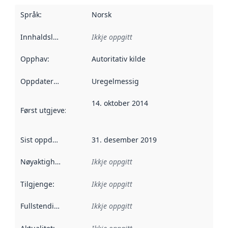
Språk
:
Norsk
Innhaldsleverandørar
Ikkje oppgitt
:
Opphav
:
Autoritativ kilde
Oppdateringsfrekvens
Uregelmessig
:
14. oktober 2014
Først utgjeve
:
Denne datoen seier når dataa i dette datasettet 
Sist oppdatert
:
31. desember 2019
Nøyaktigheit
:
Ikkje oppgitt
Tilgjenge
:
Ikkje oppgitt
Fullstendigheit
:
Ikkje oppgitt