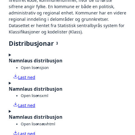
firesifret kode, kommunenummer, hvor de to første
sifrene angir fylke. En kommune er både en politisk,
administrativ og regional enhet. Kommuner har en videre
regional inndeling i delområder og grunnkretser.
Datasettet er hentet fra Statistisk sentralbyrås system for
Klassifikasjoner og kodelister (Klass).
Distribusjonar
3
Namnlaus distribusjon
Open lisens
json
Last ned
Namnlaus distribusjon
Open lisens
xml
Last ned
Namnlaus distribusjon
Open lisens
csv
html
Last ned