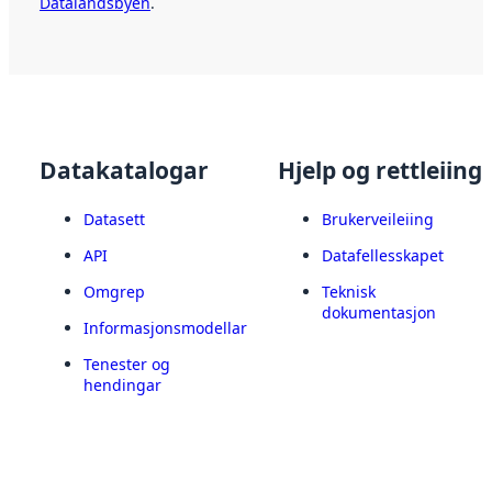
Datalandsbyen
.
Datakatalogar
Hjelp og rettleiing
Datasett
Brukerveileiing
API
Datafellesskapet
Omgrep
Teknisk
dokumentasjon
Informasjonsmodellar
Tenester og
hendingar