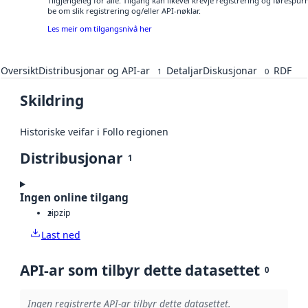
Tilgjengeleg for alle. Tilgang kan likevel krevje registrering og førespu
be om slik registrering og/eller API-nøklar.
Les meir om tilgangsnivå her
Oversikt
Distribusjonar og API-ar
Detaljar
Diskusjonar
RDF
1
0
Skildring
Historiske veifar i Follo regionen
Distribusjonar
1
Ingen online tilgang
zip
zip
Last ned
API-ar som tilbyr dette datasettet
0
Ingen registrerte API-ar tilbyr dette datasettet.