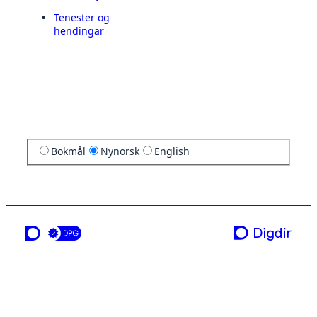
Tenester og
hendingar
Bokmål
Nynorsk
English
ei teneste frå