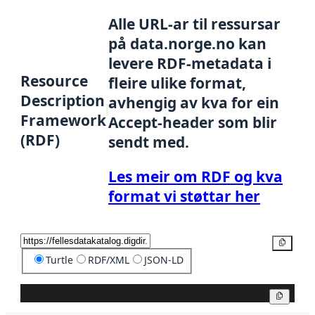
Alle URL-ar til ressursar
på data.norge.no kan
levere RDF-metadata i
Resource
fleire ulike format,
Description
avhengig av kva for ein
Framework
Accept-header som blir
(RDF)
sendt med.
Les meir om RDF og kva
format vi støttar her
Kopier
Turtle
RDF/XML
JSON-LD
Kopier