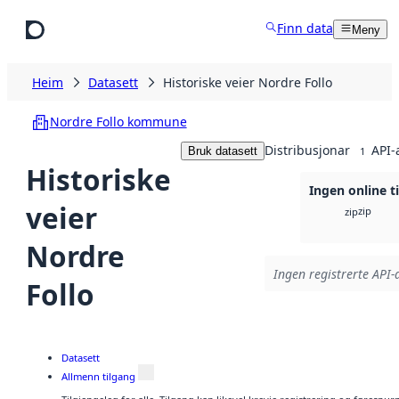
Hopp til hovudinnhald
Finn data
Meny
Heim
Datasett
Historiske veier Nordre Follo
Nordre Follo kommune
Distribusjonar
API-
Bruk datasett
1
Historiske
Ingen online t
veier
zip
zip
Nordre
Ingen registrerte API-a
Follo
Datasett
Allmenn tilgang