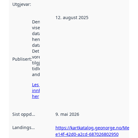
Utgjevar
:
12. august 2025
Denne datoen
viser når
datasettet vart
henta inn av
data.norge.no.
Det kan ha
vore
Publisert
:
tilgjengeleg
tidlegare
andre stader.
Les meir om
innhenting
her
Sist oppdatert
:
9. mai 2026
Landingsside
:
https://kartkatalog.geonorge.no/Metad
e14f-42d0-a2cd-687026802950