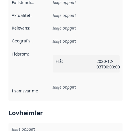
Fullstendigheit
:
Ikkje oppgitt
Aktualitet
:
Ikkje oppgitt
Relevans
:
Ikkje oppgitt
Geografisk område
:
Ikkje oppgitt
Tidsrom
:
Frå
:
2020-12-
03T00:00:00Z
Ikkje oppgitt
I samsvar med
:
Referanse til ei implementeringsregel eller an
Lovheimler
Ikkje oppgitt