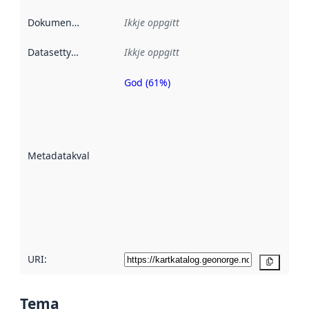
Dokumentasjon
:
Ikkje oppgitt
Datasettype
:
Ikkje oppgitt
God (61%)
Metadatakvalitet
er ein indikator
på kor godt
datasettene er
beskrive ved
Metadatakvalitet
:
hjelp av
metadata.
Les meir om
metadatakvalitet
her
URI:
Kopier
Tema