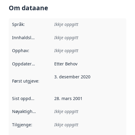
Om dataane
Språk
:
Ikkje oppgitt
Innhaldsleverandørar
Ikkje oppgitt
:
Opphav
:
Ikkje oppgitt
Oppdateringsfrekvens
Etter Behov
:
3. desember 2020
Først utgjeve
:
Denne datoen seier når dataa i dette datasettet 
Sist oppdatert
:
28. mars 2001
Nøyaktigheit
:
Ikkje oppgitt
Tilgjenge
:
Ikkje oppgitt