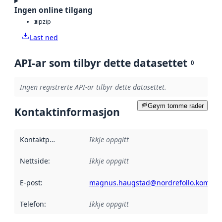
Ingen online tilgang
zip
zip
Last ned
API-ar som tilbyr dette datasettet
0
Ingen registrerte API-ar tilbyr dette datasettet.
Gøym tomme rader
Kontaktinformasjon
Kontaktpunkt
:
Ikkje oppgitt
Nettside
:
Ikkje oppgitt
E-post
:
magnus.haugstad@nordrefollo.kommu
Telefon
:
Ikkje oppgitt