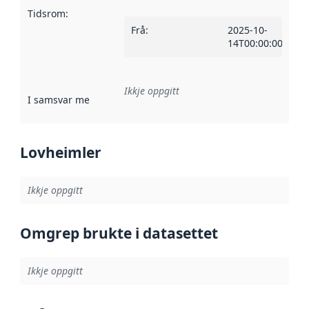
Tidsrom
:
Frå
:
2025-10-
14T00:00:00Z
Ikkje oppgitt
I samsvar med
:
Referanse til ei implementeringsregel eller an
Lovheimler
Ikkje oppgitt
Omgrep brukte i datasettet
Ikkje oppgitt