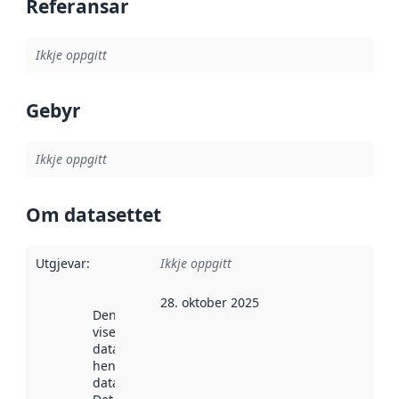
Referansar
Ikkje oppgitt
Gebyr
Ikkje oppgitt
Om datasettet
Utgjevar
:
Ikkje oppgitt
28. oktober 2025
Denne datoen
viser når
datasettet vart
henta inn av
data.norge.no.