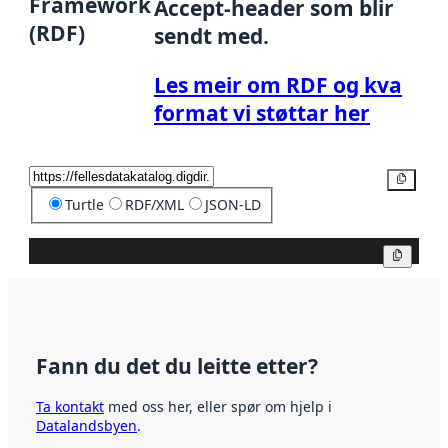
Framework
Accept-header som blir
(RDF)
sendt med.
Les meir om RDF og kva
format vi støttar her
Kopier
Turtle
RDF/XML
JSON-LD
Kopier
Fann du det du leitte etter?
Ta kontakt
med oss her, eller spør om hjelp i
Datalandsbyen
.