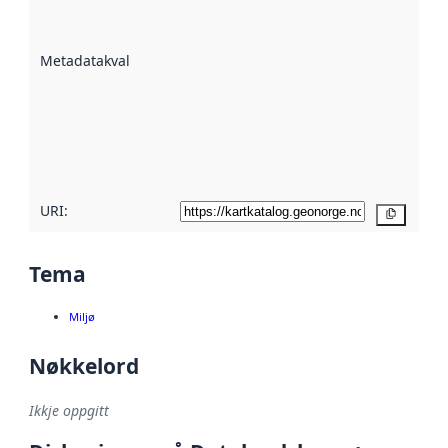
på kor godt
datasettene er
beskrive ved
Metadatakvalitet
:
hjelp av
metadata.
Les meir om
metadatakvalitet
her
URI:
Kopier
Tema
Miljø
Nøkkelord
Ikkje oppgitt