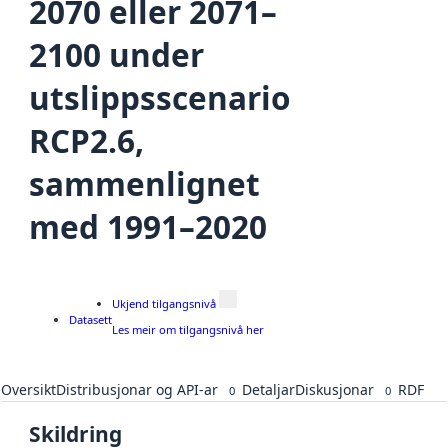
2070 eller 2071–
2100 under
utslippsscenario
RCP2.6,
sammenlignet
med 1991–2020
Ukjend tilgangsnivå
Datasett
Les meir om tilgangsnivå her
Oversikt
Distribusjonar og API-ar
Detaljar
Diskusjonar
RDF
0
0
Skildring