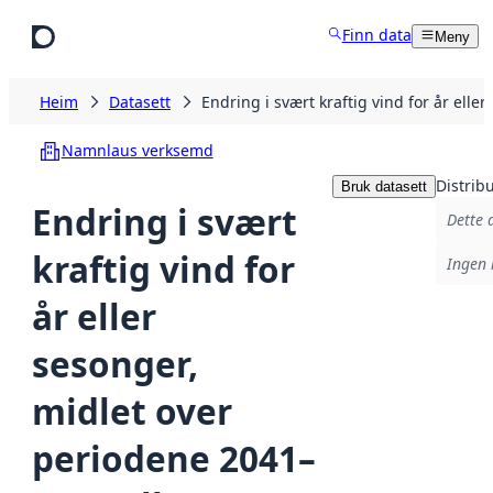
Hopp til hovudinnhald
Finn data
Meny
Heim
Datasett
Endring i svært kraftig vind for år el
Namnlaus verksemd
Distrib
Bruk datasett
Endring i svært
Dette 
kraftig vind for
Ingen 
år eller
sesonger,
midlet over
periodene 2041–