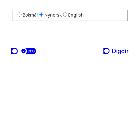
Bokmål
Nynorsk
English
ei teneste frå