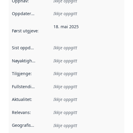
Opphav
:
Ikkje oppgitt
Oppdateringsfrekvens
Ikkje oppgitt
:
18. mai 2025
Først utgjeve
:
Denne datoen seier når dataa i dette datasettet 
Sist oppdatert
:
Ikkje oppgitt
Nøyaktigheit
:
Ikkje oppgitt
Tilgjenge
:
Ikkje oppgitt
Fullstendigheit
:
Ikkje oppgitt
Aktualitet
:
Ikkje oppgitt
Relevans
:
Ikkje oppgitt
Geografisk område
:
Ikkje oppgitt