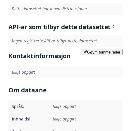
Dette datasettet har ingen distribusjonar.
API-ar som tilbyr dette datasettet
0
Ingen registrerte API-ar tilbyr dette datasettet.
Gøym tomme rader
Kontaktinformasjon
Ikkje oppgitt
Om dataane
Språk
:
Ikkje oppgitt
Innhaldsleverandørar
Ikkje oppgitt
: