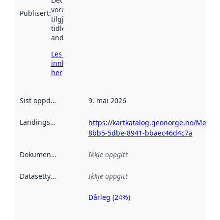
Det kan ha
vore
Publisert
:
tilgjengeleg
tidlegare
andre stader.
Les meir om
innhenting
her
Sist oppdatert
:
9. mai 2026
Landingsside
:
https://kartkatalog.geonorge.no/Metad
8bb5-5dbe-8941-bbaec46d4c7a
Dokumentasjon
:
Ikkje oppgitt
Datasettype
:
Ikkje oppgitt
Dårleg (24%)
Metadatakvalitet
er ein indikator