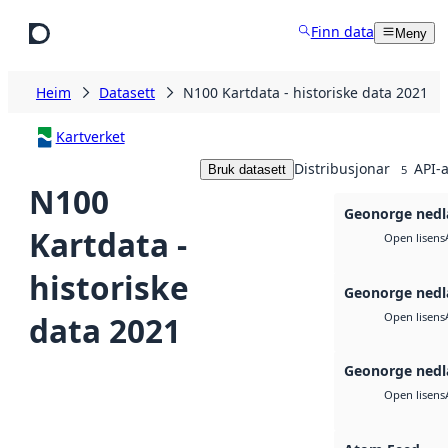
Hopp til hovudinnhald
Finn data
Meny
Heim
Datasett
N100 Kartdata - historiske data 2021
Kartverket
Distribusjonar
API-a
Bruk datasett
5
N100
Geonorge nedl
Kartdata -
Open lisens
historiske
Geonorge nedl
data 2021
Open lisens
Geonorge nedl
Open lisens