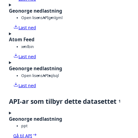
Geonorge nedlastning
Open lisens
API
gml
gml
Last ned
Atom Feed
xml
bin
Last ned
Geonorge nedlastning
Open lisens
API
sql
sql
Last ned
API-ar som tilbyr dette datasettet
1
Geonorge nedlastning
ppt
Gå til API