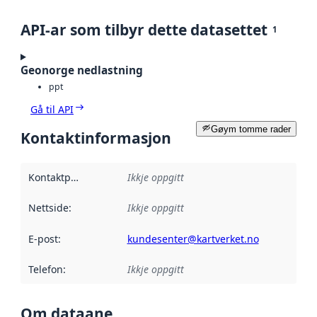
API-ar som tilbyr dette datasettet
1
Geonorge nedlastning
ppt
Gå til API
Gøym tomme rader
Kontaktinformasjon
Kontaktpunkt
:
Ikkje oppgitt
Nettside
:
Ikkje oppgitt
E-post
:
kundesenter@kartverket.no
Telefon
:
Ikkje oppgitt
Om dataane