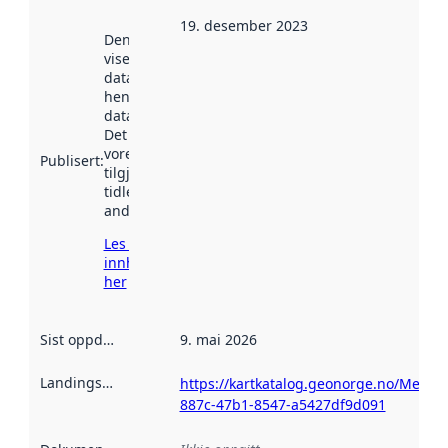
19. desember 2023
Denne datoen
viser når
datasettet vart
henta inn av
data.norge.no.
Det kan ha
vore
Publisert
:
tilgjengeleg
tidlegare
andre stader.
Les meir om
innhenting
her
Sist oppdatert
:
9. mai 2026
Landingsside
:
https://kartkatalog.geonorge.no/Metad
887c-47b1-8547-a5427df9d091