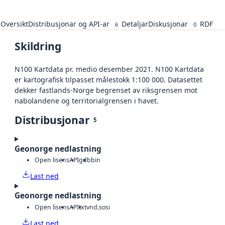
Oversikt
Distribusjonar og API-ar
Detaljar
Diskusjonar
RDF
6
0
Skildring
N100 Kartdata pr. medio desember 2021. N100 Kartdata
er kartografisk tilpasset målestokk 1:100 000. Datasettet
dekker fastlands-Norge begrenset av riksgrensen mot
nabolandene og territorialgrensen i havet.
Distribusjonar
5
Geonorge nedlastning
Open lisens
API
gdb
bin
Last ned
Geonorge nedlastning
Open lisens
API
txt
vnd.sosi
Last ned