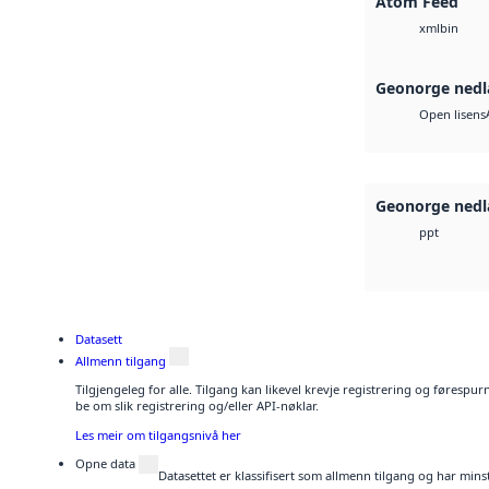
Atom Feed
bin
xml
Geonorge nedl
Open lisens
Geonorge nedl
ppt
Datasett
Allmenn tilgang
Tilgjengeleg for alle. Tilgang kan likevel krevje registrering og førespu
be om slik registrering og/eller API-nøklar.
Les meir om tilgangsnivå her
Opne data
Datasettet er klassifisert som allmenn tilgang og har mins