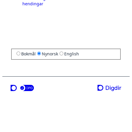
hendingar
Bokmål
Nynorsk
English
ei teneste frå