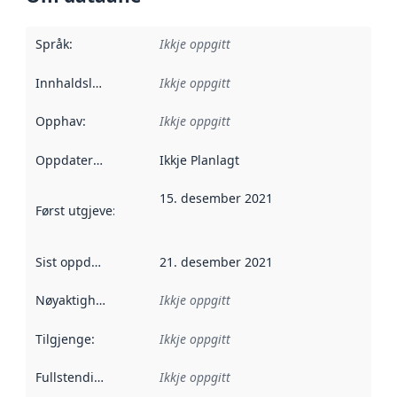
Språk
:
Ikkje oppgitt
Innhaldsleverandørar
Ikkje oppgitt
:
Opphav
:
Ikkje oppgitt
Oppdateringsfrekvens
Ikkje Planlagt
:
15. desember 2021
Først utgjeve
:
Denne datoen seier når dataa i dette datasettet 
Sist oppdatert
:
21. desember 2021
Nøyaktigheit
:
Ikkje oppgitt
Tilgjenge
:
Ikkje oppgitt
Fullstendigheit
:
Ikkje oppgitt