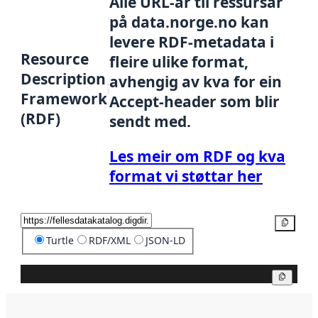
Alle URL-ar til ressursar
på data.norge.no kan
levere RDF-metadata i
Resource
fleire ulike format,
Description
avhengig av kva for ein
Framework
Accept-header som blir
(RDF)
sendt med.
Les meir om RDF og kva
format vi støttar her
Kopier
Turtle
RDF/XML
JSON-LD
Kopier