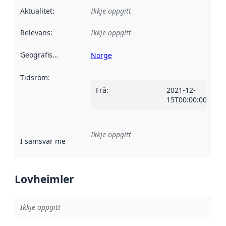
Aktualitet
:
Ikkje oppgitt
Relevans
:
Ikkje oppgitt
Geografisk område
:
Norge
Tidsrom
:
Frå
:
2021-12-
15T00:00:00Z
Ikkje oppgitt
I samsvar med
:
Referanse til ei implementeringsregel eller an
Lovheimler
Ikkje oppgitt