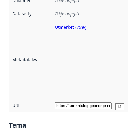
Dokumentasjon
:
Ikkje oppgitt
Datasettype
:
Ikkje oppgitt
Utmerket (75%)
Metadatakvalitet
er ein indikator
på kor godt
datasettene er
beskrive ved
Metadatakvalitet
:
hjelp av
metadata.
Les meir om
metadatakvalitet
her
URI:
Kopier
Tema