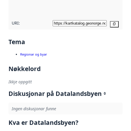
metadatakvalitet
her
URI:
Kopier
Tema
Regionar og byar
Nøkkelord
Ikkje oppgitt
Diskusjonar på Datalandsbyen
0
Ingen diskusjonar funne
Kva er Datalandsbyen?