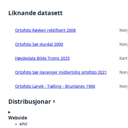
Liknande datasett
Ortofoto Røyken rektifisert 2008
Norg
Ortofoto Sør-Aurdal 2000
Norg
Høydedata Bilde Troms 2025
Kart
Ortofoto Sør-Varanger midlertidig ortofoto 2021
Norg
Ortofoto Larvik - Tjølling - Brunlanes 1966
Norg
Distribusjonar
8
Webside
tiff
tif