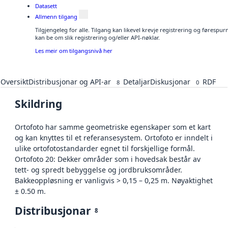
Datasett
Allmenn tilgang
Tilgjengeleg for alle. Tilgang kan likevel krevje registrering og førespu
kan be om slik registrering og/eller API-nøklar.
Les meir om tilgangsnivå her
Oversikt
Distribusjonar og API-ar
Detaljar
Diskusjonar
RDF
8
0
Skildring
Ortofoto har samme geometriske egenskaper som et kart
og kan knyttes til et referansesystem. Ortofoto er inndelt i
ulike ortofotostandarder egnet til forskjellige formål.
Ortofoto 20: Dekker områder som i hovedsak består av
tett- og spredt bebyggelse og jordbruksområder.
Bakkeoppløsning er vanligvis > 0,15 – 0,25 m. Nøyaktighet
± 0.50 m.
Distribusjonar
8