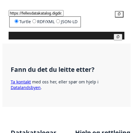
Kopier
Turtle
RDF/XML
JSON-LD
Kopier
Fann du det du leitte etter?
Ta kontakt
med oss her, eller spør om hjelp i
Datalandsbyen
.
Datakatalogar
Hjelp og rettleiing