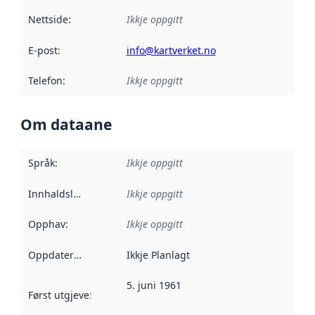
Nettside
:
Ikkje oppgitt
E-post
:
info@kartverket.no
Telefon
:
Ikkje oppgitt
Om dataane
Språk
:
Ikkje oppgitt
Innhaldsleverandørar
Ikkje oppgitt
:
Opphav
:
Ikkje oppgitt
Oppdateringsfrekvens
Ikkje Planlagt
:
5. juni 1961
Først utgjeve
:
Denne datoen seier når dataa i dette datasettet 