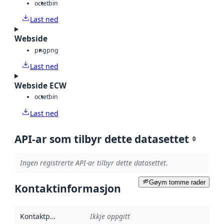
octet
bin
Last ned
Webside
png
png
Last ned
Webside ECW
octet
bin
Last ned
API-ar som tilbyr dette datasettet
0
Ingen registrerte API-ar tilbyr dette datasettet.
Gøym tomme rader
Kontaktinformasjon
Kontaktpunkt
:
Ikkje oppgitt