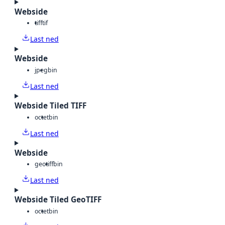
Webside
tiff
tif
Last ned
Webside
jpeg
bin
Last ned
Webside Tiled TIFF
octet
bin
Last ned
Webside
geotiff
bin
Last ned
Webside Tiled GeoTIFF
octet
bin