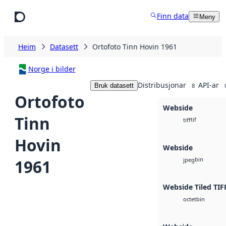
Hopp til hovudinnhald
Finn data
Meny
Heim
Datasett
Ortofoto Tinn Hovin 1961
Norge i bilder
Distribusjonar
API-ar
Bruk datasett
8
Ortofoto
Webside
Tinn
tif
tiff
Hovin
Webside
bin
1961
jpeg
Webside Tiled TIF
bin
octet