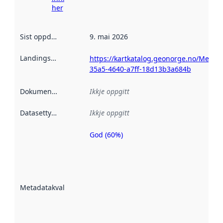
her
Sist oppdatert
:
9. mai 2026
Landingsside
:
https://kartkatalog.geonorge.no/Metad
35a5-4640-a7ff-18d13b3a684b
Dokumentasjon
:
Ikkje oppgitt
Datasettype
:
Ikkje oppgitt
God (60%)
Metadatakvalitet
er ein indikator
på kor godt
datasettene er
beskrive ved
Metadatakvalitet
:
hjelp av
metadata.
Les meir om