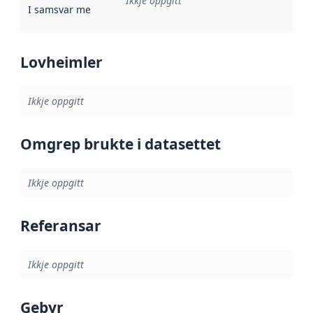
Ikkje oppgitt
I samsvar med
:
Referanse til ei implementeringsregel eller an
Lovheimler
Ikkje oppgitt
Omgrep brukte i datasettet
Ikkje oppgitt
Referansar
Ikkje oppgitt
Gebyr