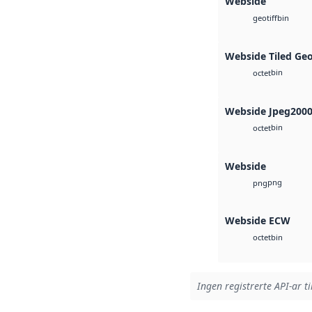
Webside
bin
geotiff
Webside Tiled Ge
bin
octet
Webside Jpeg200
bin
octet
Webside
png
png
Webside ECW
bin
octet
Ingen registrerte API-ar ti