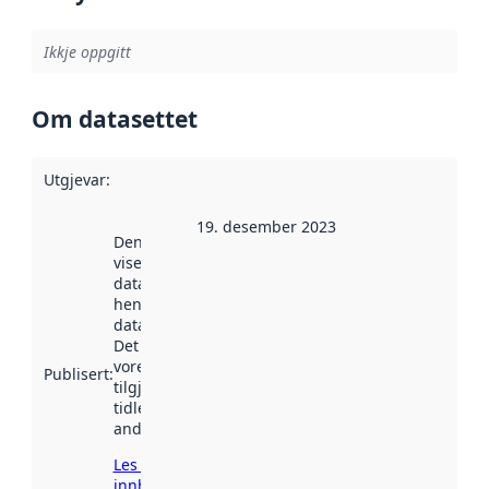
Ikkje oppgitt
Om datasettet
Utgjevar
:
19. desember 2023
Denne datoen
viser når
datasettet vart
henta inn av
data.norge.no.
Det kan ha
vore
Publisert
:
tilgjengeleg
tidlegare
andre stader.
Les meir om
innhenting