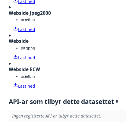
Last ned
Webside Jpeg2000
octet
bin
Last ned
Webside
png
png
Last ned
Webside ECW
octet
bin
Last ned
API-ar som tilbyr dette datasettet
0
Ingen registrerte API-ar tilbyr dette datasettet.