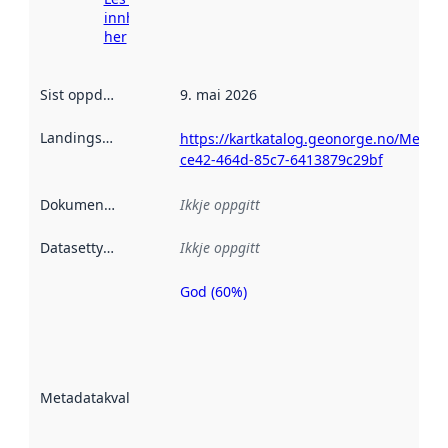
innhenting
her
Sist oppdatert
:
9. mai 2026
Landingsside
:
https://kartkatalog.geonorge.no/Metad
ce42-464d-85c7-6413879c29bf
Dokumentasjon
:
Ikkje oppgitt
Datasettype
:
Ikkje oppgitt
God (60%)
Metadatakvalitet
er ein indikator
på kor godt
datasettene er
beskrive ved
Metadatakvalitet
:
hjelp av
metadata.