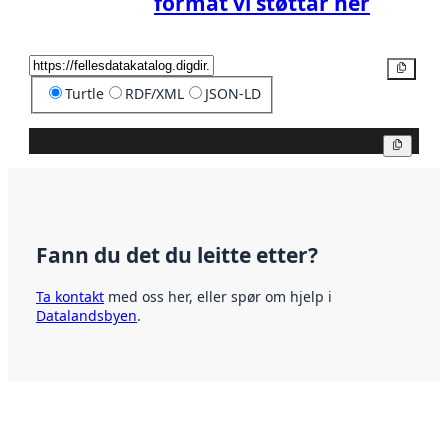
format vi støttar her
Kopier
Turtle
RDF/XML
JSON-LD
Kopier
Fann du det du leitte etter?
Ta kontakt
med oss her, eller spør om hjelp i
Datalandsbyen
.