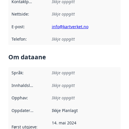
Kontaktpunkt
:
Ikkje oppgitt
Nettside
:
Ikkje oppgitt
E-post
:
info@kartverket.no
Telefon
:
Ikkje oppgitt
Om dataane
Språk
:
Ikkje oppgitt
Innhaldsleverandørar
Ikkje oppgitt
:
Opphav
:
Ikkje oppgitt
Oppdateringsfrekvens
Ikkje Planlagt
:
14. mai 2024
Først utgjeve
:
Denne datoen seier når dataa i dette datasettet 