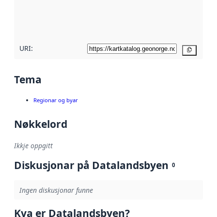
Les meir om
metadatakvalitet
her
URI:
Kopier
Tema
Regionar og byar
Nøkkelord
Ikkje oppgitt
Diskusjonar på Datalandsbyen
0
Ingen diskusjonar funne
Kva er Datalandsbyen?