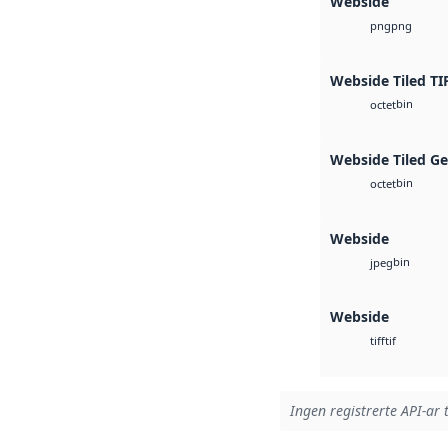
Webside
png
png
Webside Tiled TI
bin
octet
Webside Tiled G
bin
octet
Webside
bin
jpeg
Webside
tif
tiff
Ingen registrerte API-ar t