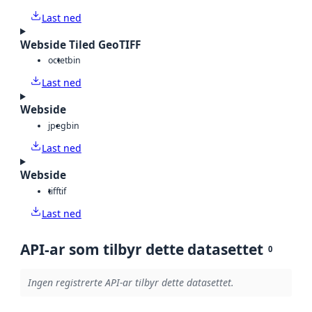
Last ned
Webside Tiled GeoTIFF
octet
bin
Last ned
Webside
jpeg
bin
Last ned
Webside
tiff
tif
Last ned
API-ar som tilbyr dette datasettet
0
Ingen registrerte API-ar tilbyr dette datasettet.