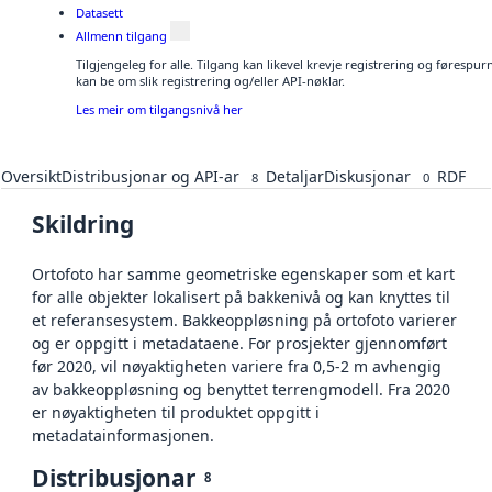
Datasett
Allmenn tilgang
Tilgjengeleg for alle. Tilgang kan likevel krevje registrering og førespu
kan be om slik registrering og/eller API-nøklar.
Les meir om tilgangsnivå her
Oversikt
Distribusjonar og API-ar
Detaljar
Diskusjonar
RDF
8
0
Skildring
Ortofoto har samme geometriske egenskaper som et kart
for alle objekter lokalisert på bakkenivå og kan knyttes til
et referansesystem. Bakkeoppløsning på ortofoto varierer
og er oppgitt i metadataene. For prosjekter gjennomført
før 2020, vil nøyaktigheten variere fra 0,5-2 m avhengig
av bakkeoppløsning og benyttet terrengmodell. Fra 2020
er nøyaktigheten til produktet oppgitt i
metadatainformasjonen.
Distribusjonar
8