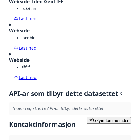
Webside Tiled GeoTIFF
octet
bin
Last ned
Webside
jpeg
bin
Last ned
Webside
tiff
tif
Last ned
API-ar som tilbyr dette datasettet
0
Ingen registrerte API-ar tilbyr dette datasettet.
Gøym tomme rader
Kontaktinformasjon