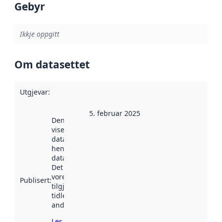
Gebyr
Ikkje oppgitt
Om datasettet
Utgjevar
:
5. februar 2025
Denne datoen
viser når
datasettet vart
henta inn av
data.norge.no.
Det kan ha
vore
Publisert
:
tilgjengeleg
tidlegare
andre stader.
Les meir om