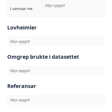
Ikkje oppgitt
I samsvar med
:
Referanse til ei implementeringsregel eller an
Lovheimler
Ikkje oppgitt
Omgrep brukte i datasettet
Ikkje oppgitt
Referansar
Ikkje oppgitt