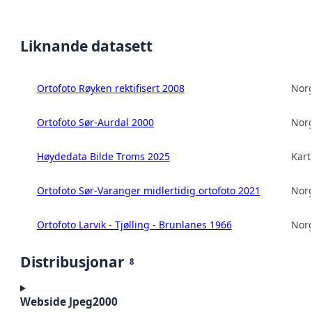
Liknande datasett
Ortofoto Røyken rektifisert 2008
Norg
Ortofoto Sør-Aurdal 2000
Norg
Høydedata Bilde Troms 2025
Kart
Ortofoto Sør-Varanger midlertidig ortofoto 2021
Norg
Ortofoto Larvik - Tjølling - Brunlanes 1966
Norg
Distribusjonar
8
Webside Jpeg2000