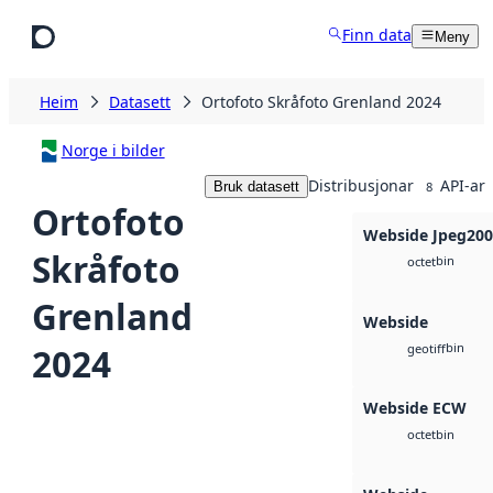
Hopp til hovudinnhald
Finn data
Meny
Heim
Datasett
Ortofoto Skråfoto Grenland 2024
Norge i bilder
Distribusjonar
API-ar
Bruk datasett
8
Ortofoto
Webside Jpeg20
Skråfoto
bin
octet
Grenland
Webside
bin
2024
geotiff
Webside ECW
bin
octet