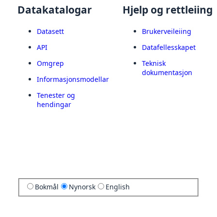
Datakatalogar
Hjelp og rettleiing
Datasett
Brukerveileiing
API
Datafellesskapet
Omgrep
Teknisk
dokumentasjon
Informasjonsmodellar
Tenester og
hendingar
Bokmål
Nynorsk
English