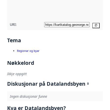
Les meir om
metadatakvalitet
her
URI:
Kopier
Tema
Regionar og byar
Nøkkelord
Ikkje oppgitt
Diskusjonar på Datalandsbyen
0
Ingen diskusjonar funne
Kva er Datalandsbyen?