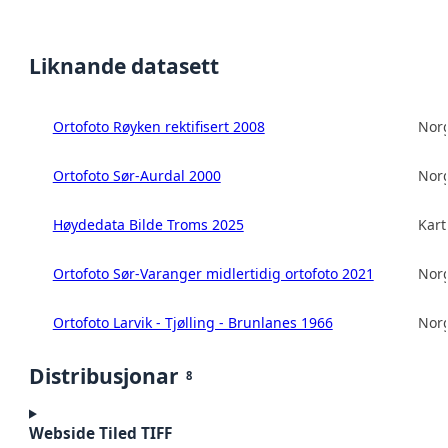
Liknande datasett
Ortofoto Røyken rektifisert 2008
Norg
Ortofoto Sør-Aurdal 2000
Norg
Høydedata Bilde Troms 2025
Kart
Ortofoto Sør-Varanger midlertidig ortofoto 2021
Norg
Ortofoto Larvik - Tjølling - Brunlanes 1966
Norg
Distribusjonar
8
Webside Tiled TIFF