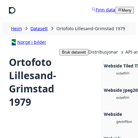
Hopp til hovudinnhald
Finn data
Meny
Heim
Datasett
Ortofoto Lillesand-Grimstad 1979
Norge i bilder
Distribusjonar
API-ar
Bruk datasett
8
Ortofoto
Webside Tiled T
Lillesand-
bin
octet
Grimstad
Webside Jpeg20
bin
1979
octet
Webside
bin
geotiff