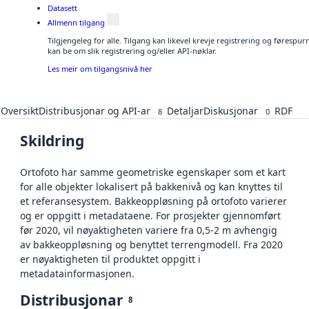
Datasett
Allmenn tilgang
Tilgjengeleg for alle. Tilgang kan likevel krevje registrering og førespu
kan be om slik registrering og/eller API-nøklar.
Les meir om tilgangsnivå her
Oversikt
Distribusjonar og API-ar
Detaljar
Diskusjonar
RDF
8
0
Skildring
Ortofoto har samme geometriske egenskaper som et kart
for alle objekter lokalisert på bakkenivå og kan knyttes til
et referansesystem. Bakkeoppløsning på ortofoto varierer
og er oppgitt i metadataene. For prosjekter gjennomført
før 2020, vil nøyaktigheten variere fra 0,5-2 m avhengig
av bakkeoppløsning og benyttet terrengmodell. Fra 2020
er nøyaktigheten til produktet oppgitt i
metadatainformasjonen.
Distribusjonar
8