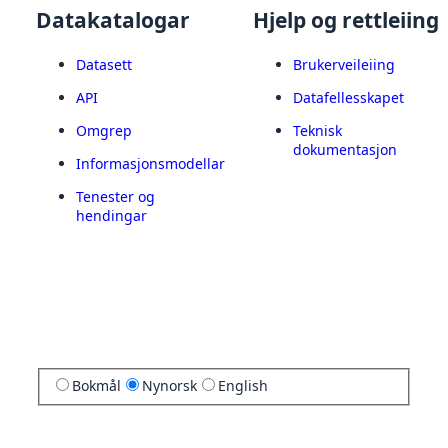
Datakatalogar
Hjelp og rettleiing
Datasett
Brukerveileiing
API
Datafellesskapet
Omgrep
Teknisk
dokumentasjon
Informasjonsmodellar
Tenester og
hendingar
Bokmål
Nynorsk
English