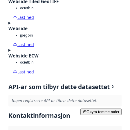
Webside Tiled GeoTIFF
octet
bin
Last ned
Webside
jpeg
bin
Last ned
Webside ECW
octet
bin
Last ned
API-ar som tilbyr dette datasettet
0
Ingen registrerte API-ar tilbyr dette datasettet.
Gøym tomme rader
Kontaktinformasjon