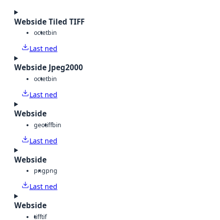
Webside Tiled TIFF
octet
bin
Last ned
Webside Jpeg2000
octet
bin
Last ned
Webside
geotiff
bin
Last ned
Webside
png
png
Last ned
Webside
tiff
tif