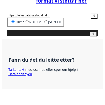
format vi støttar her
Kopier
Turtle
RDF/XML
JSON-LD
Kopier
Fann du det du leitte etter?
Ta kontakt
med oss her, eller spør om hjelp i
Datalandsbyen
.