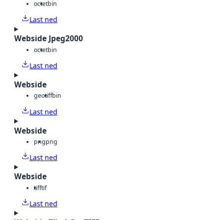
octet
bin
Last ned
Webside Jpeg2000
octet
bin
Last ned
Webside
geotiff
bin
Last ned
Webside
png
png
Last ned
Webside
tiff
tif
Last ned