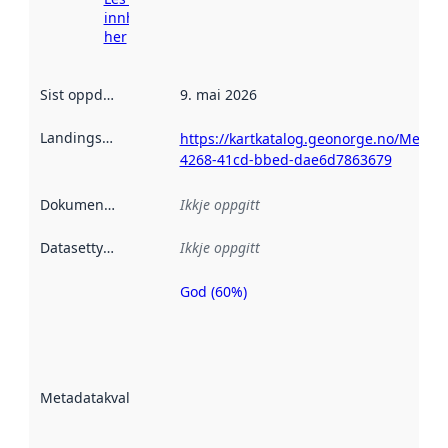
innhenting
her
Sist oppdatert
:
9. mai 2026
Landingsside
:
https://kartkatalog.geonorge.no/Metada
4268-41cd-bbed-dae6d7863679
Dokumentasjon
:
Ikkje oppgitt
Datasettype
:
Ikkje oppgitt
God (60%)
Metadatakvalitet
er ein indikator
på kor godt
datasettene er
beskrive ved
Metadatakvalitet
:
hjelp av
metadata.