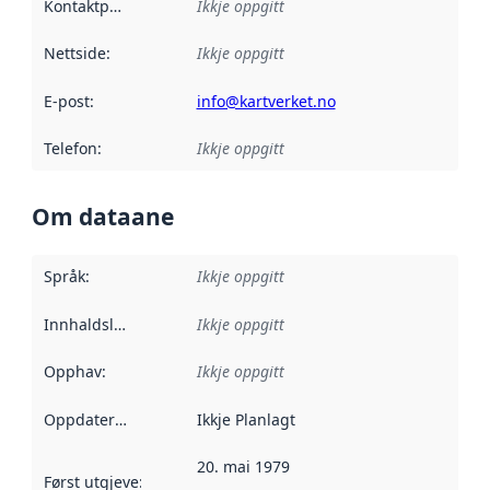
Kontaktpunkt
:
Ikkje oppgitt
Nettside
:
Ikkje oppgitt
E-post
:
info@kartverket.no
Telefon
:
Ikkje oppgitt
Om dataane
Språk
:
Ikkje oppgitt
Innhaldsleverandørar
Ikkje oppgitt
:
Opphav
:
Ikkje oppgitt
Oppdateringsfrekvens
Ikkje Planlagt
:
20. mai 1979
Først utgjeve
:
Denne datoen seier når dataa i dette datasettet 