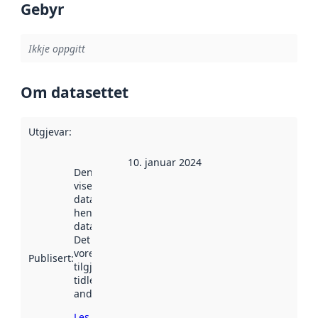
Gebyr
Ikkje oppgitt
Om datasettet
Utgjevar
:
10. januar 2024
Denne datoen
viser når
datasettet vart
henta inn av
data.norge.no.
Det kan ha
vore
Publisert
:
tilgjengeleg
tidlegare
andre stader.
Les meir om