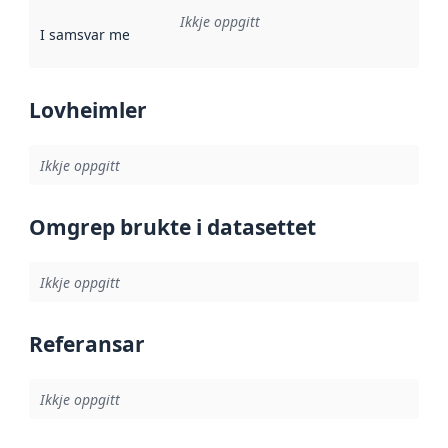
Ikkje oppgitt
I samsvar med
:
Referanse til ei implementeringsregel eller an
Lovheimler
Ikkje oppgitt
Omgrep brukte i datasettet
Ikkje oppgitt
Referansar
Ikkje oppgitt