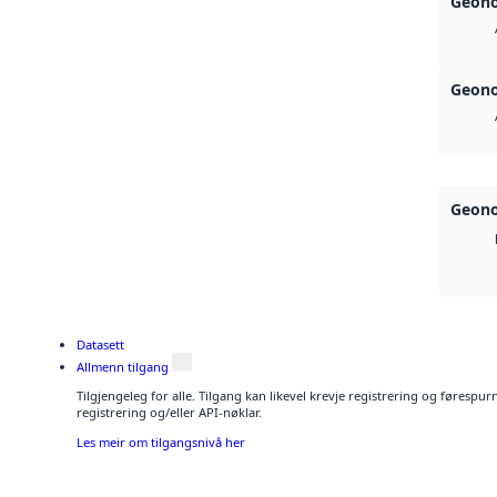
Geono
Geono
Geono
Datasett
Allmenn tilgang
Tilgjengeleg for alle. Tilgang kan likevel krevje registrering og førespu
registrering og/eller API-nøklar.
Les meir om tilgangsnivå her