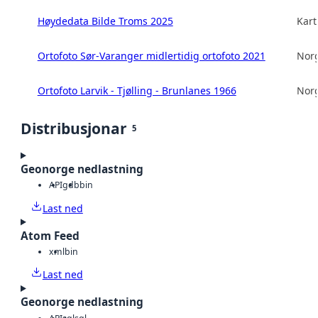
Høydedata Bilde Troms 2025
Kart
Ortofoto Sør-Varanger midlertidig ortofoto 2021
Norg
Ortofoto Larvik - Tjølling - Brunlanes 1966
Norg
Distribusjonar
5
Geonorge nedlastning
API
gdb
bin
Last ned
Atom Feed
xml
bin
Last ned
Geonorge nedlastning