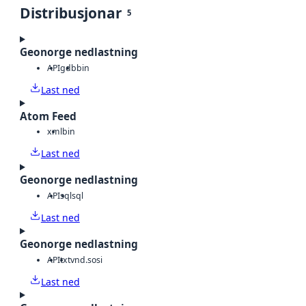
Distribusjonar
5
Geonorge nedlastning
API
gdb
bin
Last ned
Atom Feed
xml
bin
Last ned
Geonorge nedlastning
API
sql
sql
Last ned
Geonorge nedlastning
API
txt
vnd.sosi
Last ned