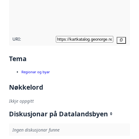
Les meir om
metadatakvalitet
her
URI:
Kopier
Tema
Regionar og byar
Nøkkelord
Ikkje oppgitt
Diskusjonar på Datalandsbyen
0
Ingen diskusjonar funne