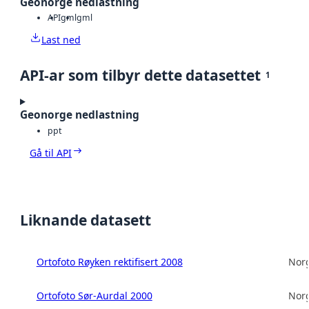
Geonorge nedlastning
API
gml
gml
Last ned
API-ar som tilbyr dette datasettet
1
Geonorge nedlastning
ppt
Gå til API
Liknande datasett
Ortofoto Røyken rektifisert 2008
Norg
Ortofoto Sør-Aurdal 2000
Norg