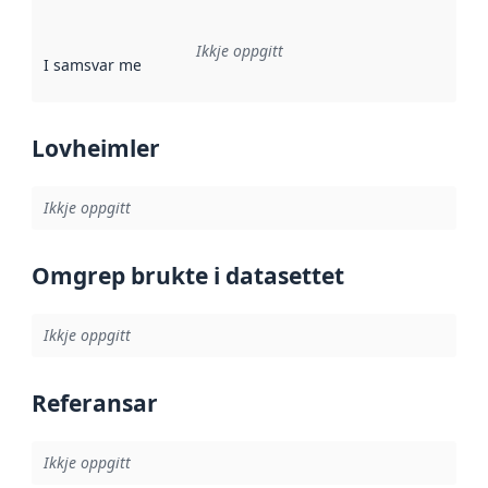
Ikkje oppgitt
I samsvar med
:
Referanse til ei implementeringsregel eller an
Lovheimler
Ikkje oppgitt
Omgrep brukte i datasettet
Ikkje oppgitt
Referansar
Ikkje oppgitt