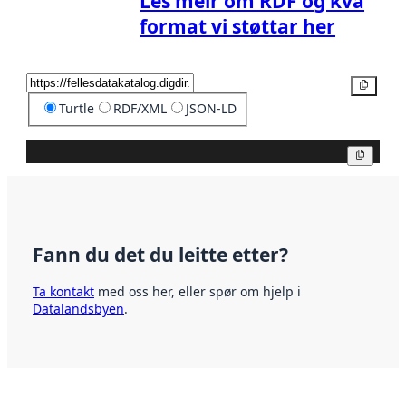
Les meir om RDF og kva
format vi støttar her
Kopier
Turtle
RDF/XML
JSON-LD
Kopier
Fann du det du leitte etter?
Ta kontakt
med oss her, eller spør om hjelp i
Datalandsbyen
.