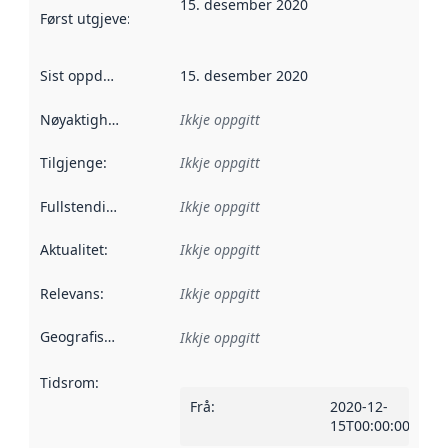
15. desember 2020
Først utgjeve
:
Denne datoen seier når dataa i dette datasettet 
Sist oppdatert
:
15. desember 2020
Nøyaktigheit
:
Ikkje oppgitt
Tilgjenge
:
Ikkje oppgitt
Fullstendigheit
:
Ikkje oppgitt
Aktualitet
:
Ikkje oppgitt
Relevans
:
Ikkje oppgitt
Geografisk område
:
Ikkje oppgitt
Tidsrom
:
Frå
:
2020-12-
15T00:00:00Z