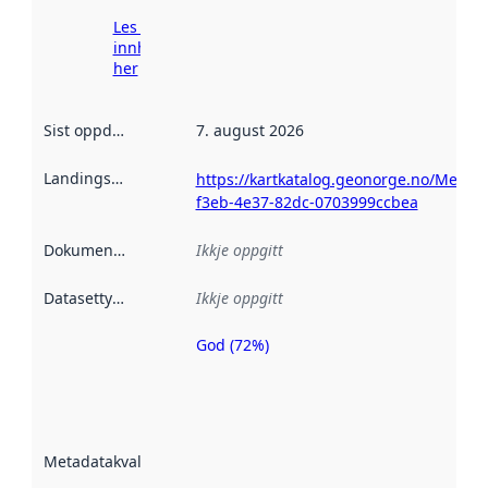
Les meir om
innhenting
her
Sist oppdatert
:
7. august 2026
Landingsside
:
https://kartkatalog.geonorge.no/Metad
f3eb-4e37-82dc-0703999ccbea
Dokumentasjon
:
Ikkje oppgitt
Datasettype
:
Ikkje oppgitt
God (72%)
Metadatakvalitet
er ein indikator
på kor godt
datasettene er
beskrive ved
Metadatakvalitet
:
hjelp av
metadata.