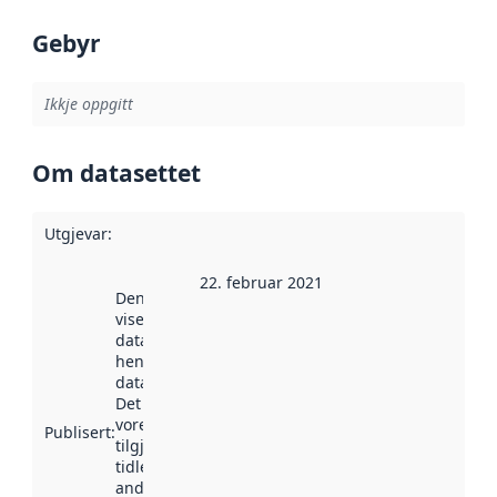
Gebyr
Ikkje oppgitt
Om datasettet
Utgjevar
:
22. februar 2021
Denne datoen
viser når
datasettet vart
henta inn av
data.norge.no.
Det kan ha
vore
Publisert
:
tilgjengeleg
tidlegare
andre stader.