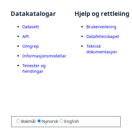
Datakatalogar
Hjelp og rettleiing
Datasett
Brukerveileiing
API
Datafellesskapet
Omgrep
Teknisk
dokumentasjon
Informasjonsmodellar
Tenester og
hendingar
Bokmål
Nynorsk
English