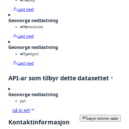
API
sql
sql
Last ned
Geonorge nedlastning
API
txt
vnd.sosi
Last ned
Geonorge nedlastning
API
gml
gml
Last ned
API-ar som tilbyr dette datasettet
1
Geonorge nedlastning
ppt
Gå til API
Gøym tomme rader
Kontaktinformasjon