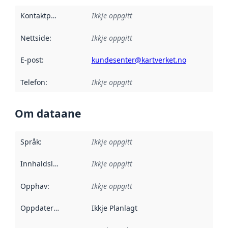
Kontaktpunkt
:
Ikkje oppgitt
Nettside
:
Ikkje oppgitt
E-post
:
kundesenter@kartverket.no
Telefon
:
Ikkje oppgitt
Om dataane
Språk
:
Ikkje oppgitt
Innhaldsleverandørar
Ikkje oppgitt
:
Opphav
:
Ikkje oppgitt
Oppdateringsfrekvens
Ikkje Planlagt
: