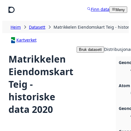
Hopp til hovudinnhald
Finn data
Meny
Heim
Datasett
Matrikkelen Eiendomskart Teig - histor
Kartverket
Distribusjona
Bruk datasett
Matrikkelen
Geono
Eiendomskart
Teig -
Atom
historiske
data 2020
Geono