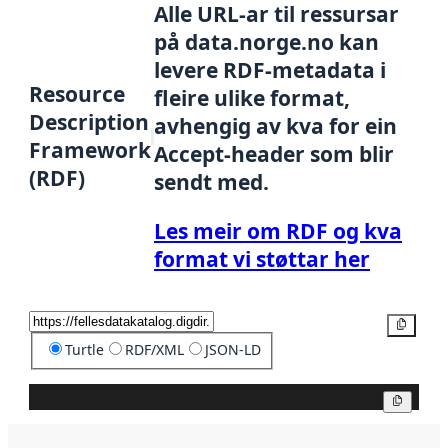
Alle URL-ar til ressursar
på data.norge.no kan
levere RDF-metadata i
Resource
fleire ulike format,
Description
avhengig av kva for ein
Framework
Accept-header som blir
(RDF)
sendt med.
Les meir om RDF og kva
format vi støttar her
Kopier
Turtle
RDF/XML
JSON-LD
Kopier