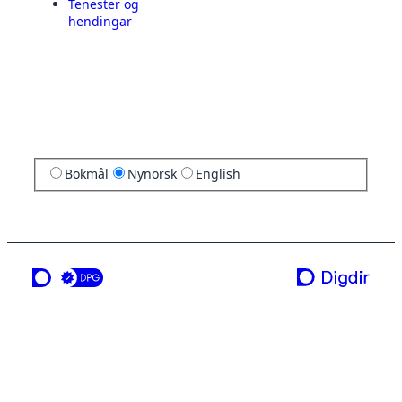
Tenester og
hendingar
Bokmål
Nynorsk
English
ei teneste frå