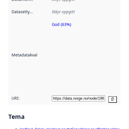
Datasettype
:
Ikkje oppgitt
God (63%)
Metadatakvalitet
er ein indikator
på kor godt
datasettene er
beskrive ved
Metadatakvalitet
:
hjelp av
metadata.
Les meir om
metadatakvalitet
her
URI:
Kopier
Tema
Jordbruk, fiskeri, skogbruk og mat
Forvaltning og offentleg sektor