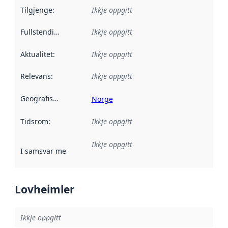
Tilgjenge
:
Ikkje oppgitt
Fullstendigheit
:
Ikkje oppgitt
Aktualitet
:
Ikkje oppgitt
Relevans
:
Ikkje oppgitt
Geografisk område
:
Norge
Tidsrom
:
Ikkje oppgitt
Ikkje oppgitt
I samsvar med
:
Referanse til ei implementeringsregel eller an
Lovheimler
Ikkje oppgitt