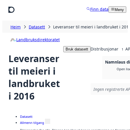
Hopp til hovudinnhald
Finn data
Meny
Heim
Datasett
Leveranser til meieri i landbruket i 201
Landbruksdirektoratet
Distribusjonar
AP
Bruk datasett
1
Leveranser
Namnlaus di
til meieri i
Open lis
landbruket
Ingen registrerte AP
i 2016
Datasett
Allmenn tilgang