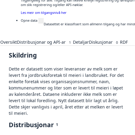
Tilgjengeleg for alle. Tilgang kan likevel krevje registrering og føresp
om slik registrering og/eller API-nøklar.
Les meir om tilgangsnivå her
Opne data
Datasettet er klassifisert som allmenn tilgang og har mins
Oversikt
Distribusjonar og API-ar
Detaljar
Diskusjonar
RDF
1
0
Skildring
Dette er datasett som viser leveranser av melk som er
levert fra jordbruksforetak til meieri i landbruket. For det
enkelte foretak vises organisasjonsnummer, navn,
kommunenummer og liter som er levert til meieri i løpet
av kalenderåret. Dataene inkluderer ikke melk som er
levert til lokal foredling. Nytt datasett blir lagt ut årlig.
Dette skjer vanligvis i april, året etter at melken er levert
til meieri.
Distribusjonar
1