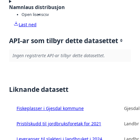
Namnlaus distribusjon
Open lisens
csv
Last ned
API-ar som tilbyr dette datasettet
0
Ingen registrerte API-ar tilbyr dette datasettet.
Liknande datasett
Fiskeplasser i Gjesdal kommune
Gjesda
Pristilskudd til jordbruksforetak for 2021
Landbru
Leveranser til slakteri i landbruket i 2024
Landbru