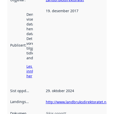
19. desember 2017
Denne datoen
viser når
datasettet vart
henta inn av
data.norge.no.
Det kan ha
vore
Publisert
:
tilgjengeleg
tidlegare
andre stader.
Les meir om
innhenting
her
Sist oppdatert
:
29. oktober 2024
Landingsside
:
http://www.landbruksdirektoratet.no/
Dokumentasjon
:
Ikkje oppgitt