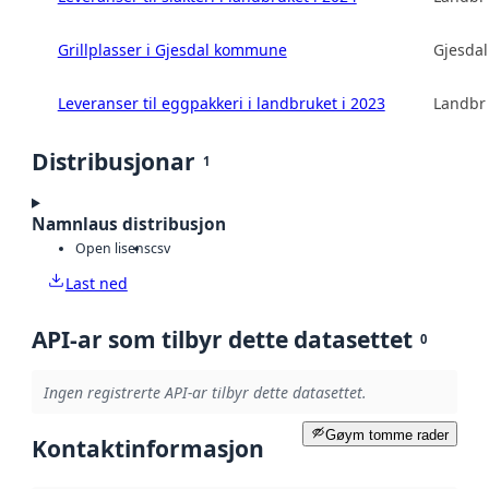
Grillplasser i Gjesdal kommune
Gjesda
Leveranser til eggpakkeri i landbruket i 2023
Landbru
Distribusjonar
1
Namnlaus distribusjon
Open lisens
csv
Last ned
API-ar som tilbyr dette datasettet
0
Ingen registrerte API-ar tilbyr dette datasettet.
Gøym tomme rader
Kontaktinformasjon