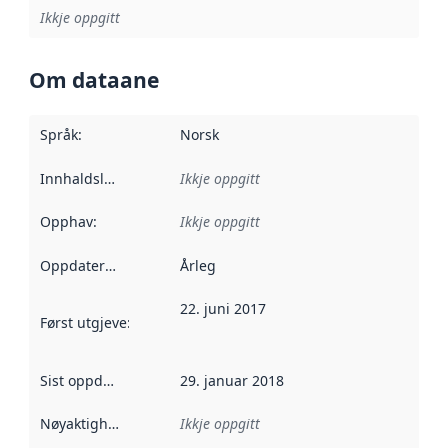
Ikkje oppgitt
Om dataane
Språk
:
Norsk
Innhaldsleverandørar
Ikkje oppgitt
:
Opphav
:
Ikkje oppgitt
Oppdateringsfrekvens
Årleg
:
22. juni 2017
Først utgjeve
:
Denne datoen seier når dataa i dette datasettet 
Sist oppdatert
:
29. januar 2018
Nøyaktigheit
:
Ikkje oppgitt