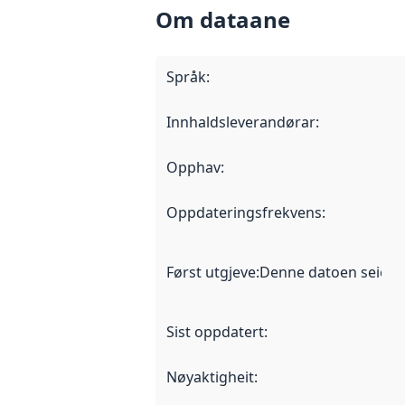
Om dataane
Språk
:
Innhaldsleverandørar
:
Opphav
:
Oppdateringsfrekvens
:
Først utgjeve
:
Denne datoen seier nå
Sist oppdatert
:
Nøyaktigheit
: