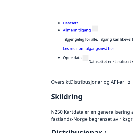
Datasett
Allmenn tilgang
Tilgjengeleg for alle. Tilgang kan likeve
Les meir om tilgangsnivå her
Opne data
Datasettet er klassifiser
Oversikt
Distribusjonar og API-ar
2
Skildring
N250 Kartdata er en generalisering 
fastlands-Norge begrenset av riksgr
Distribusjonar
1