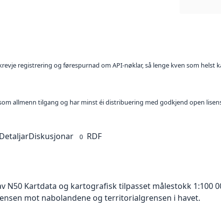
l krevje registrering og førespurnad om API-nøklar, så lenge kven som helst ka
t som allmenn tilgang og har minst éi distribuering med godkjend open lisen
Detaljar
Diskusjonar
RDF
0
av N50 Kartdata og kartografisk tilpasset målestokk 1:100 0
ensen mot nabolandene og territorialgrensen i havet.