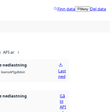
Finn data
Del data
Meny
API-ar
1
1
 nedlastning
Last
API
gdb
bin
lisens
ned
 nedlastning
Gå
til
API