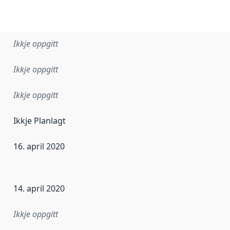
Ikkje oppgitt
Ikkje oppgitt
Ikkje oppgitt
Ikkje Planlagt
16. april 2020
r dataa i dette datasettet først blei utgitt. Det kan ha skje
14. april 2020
Ikkje oppgitt