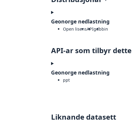
Geonorge nedlastning
Open lisens
API
gdb
bin
API-ar som tilbyr dette
Geonorge nedlastning
ppt
Liknande datasett