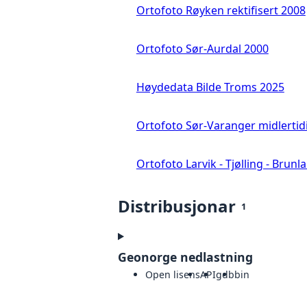
Ortofoto Røyken rektifisert 2008
Ortofoto Sør-Aurdal 2000
Høydedata Bilde Troms 2025
Ortofoto Sør-Varanger midlertid
Ortofoto Larvik - Tjølling - Brunl
Distribusjonar
1
Geonorge nedlastning
Open lisens
API
gdb
bin