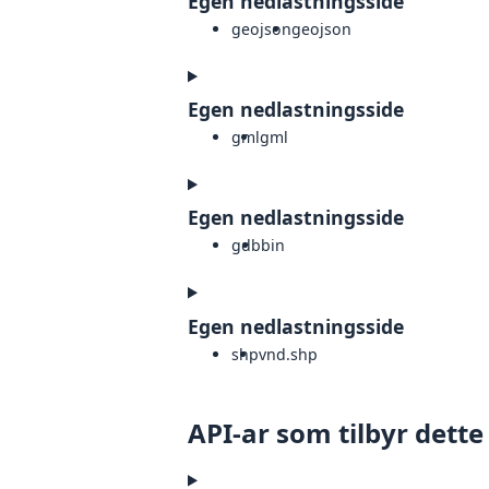
Egen nedlastningsside
geojson
geojson
Egen nedlastningsside
gml
gml
Egen nedlastningsside
gdb
bin
Egen nedlastningsside
shp
vnd.shp
API-ar som tilbyr dette