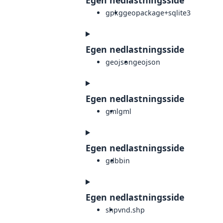
gpkg
geopackage+sqlite3
Egen nedlastningsside
geojson
geojson
Egen nedlastningsside
gml
gml
Egen nedlastningsside
gdb
bin
Egen nedlastningsside
shp
vnd.shp