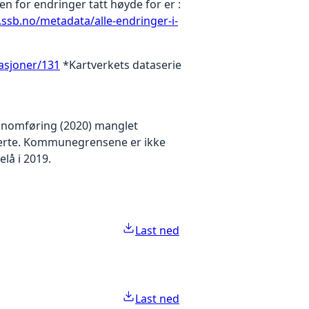
den for endringer tatt høyde for er :
ssb.no/metadata/alle-endringer-i-
kasjoner/131
*Kartverkets dataserie
ennomføring (2020) manglet
aterte. Kommunegrensene er ikke
lå i 2019.
Last ned
Last ned