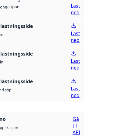
Last
geojson
son
ned
lastningsside
Last
ml
ned
lastningsside
Last
in
ned
lastningsside
Last
nd.shp
ned
.no
Gå
til
pplikasjon
API