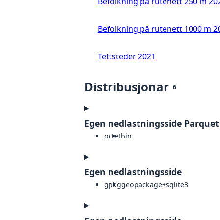
Befolkning på rutenett 250 m 20
Befolkning på rutenett 1000 m 2
Tettsteder 2021
Distribusjonar
6
Egen nedlastningsside Parquet
octet
bin
Egen nedlastningsside
gpkg
geopackage+sqlite3