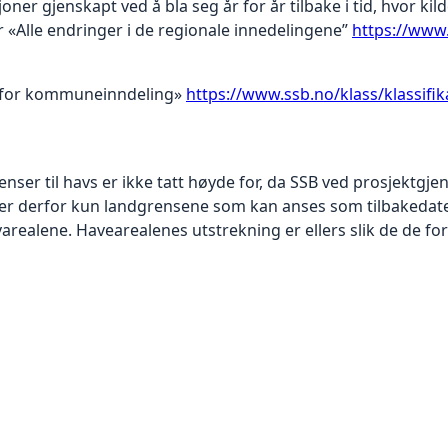
oner gjenskapt ved å bla seg år for år tilbake i tid, hvor kil
er «Alle endringer i de regionale innedelingene”
https://www.
rd for kommuneinndeling»
https://www.ssb.no/klass/klassifi
er til havs er ikke tatt høyde for, da SSB ved prosjektgj
Det er derfor kun landgrensene som kan anses som tilbaked
realene. Havearealenes utstrekning er ellers slik de de fore