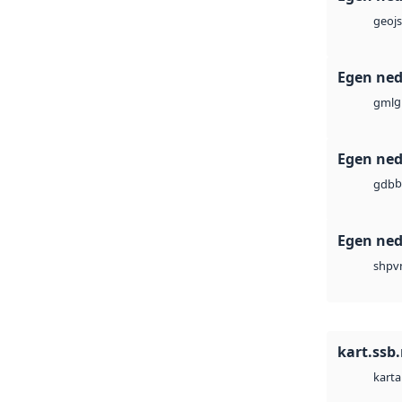
geoj
Egen ned
g
gml
Egen ned
b
gdb
Egen ned
v
shp
kart.ssb
karta