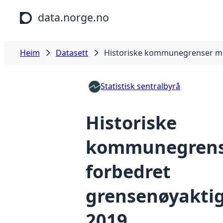
Hopp til hovudinnhald
data.norge.no
Heim
Datasett
Historiske kommunegrenser me
Statistisk sentralbyrå
Historiske
kommunegrens
forbedret
grensenøyaktig
2019