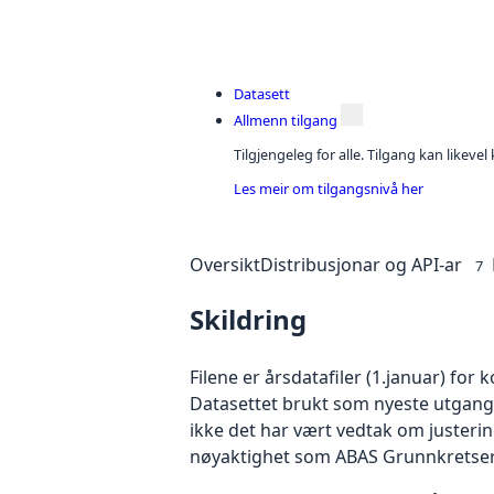
Datasett
Allmenn tilgang
Tilgjengeleg for alle. Tilgang kan likeve
Les meir om tilgangsnivå her
Oversikt
Distribusjonar og API-ar
7
Skildring
Filene er årsdatafiler (1.januar) fo
Datasettet brukt som nyeste utgangs
ikke det har vært vedtak om justeri
nøyaktighet som ABAS Grunnkretser