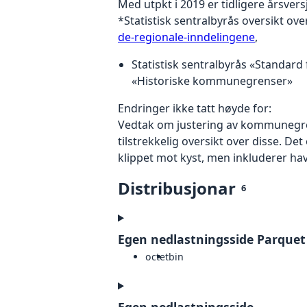
Med utpkt i 2019 er tidligere årsversj
*Statistisk sentralbyrås oversikt ov
de-regionale-inndelingene
,
Statistisk sentralbyrås «Standa
«Historiske kommunegrenser»
Endringer ikke tatt høyde for:
Vedtak om justering av kommunegrens
tilstrekkelig oversikt over disse. 
klippet mot kyst, men inkluderer hava
Distribusjonar
6
Egen nedlastningsside Parquet
octet
bin
Egen nedlastningsside