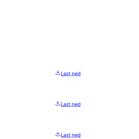
Last ned
Last ned
Last ned