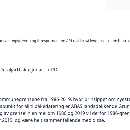
l krevje registrering og førespurnad om API-nøklar, så lenge kven som helst ka
Detaljar
Diskusjonar
RDF
0
r kommunegrensene fra 1986-2019, hvor prinsippet om nyeste 
punkt for all tilbakedatering er ABAS landsdekkende Grunnk
ng av grenselinjen mellom 1986 og 2019 vil derfor 1986-gr
 2019, og være helt sammenfallende med disse.