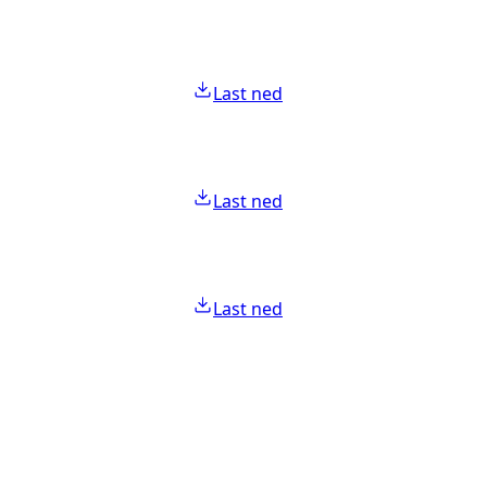
Last ned
Last ned
Last ned