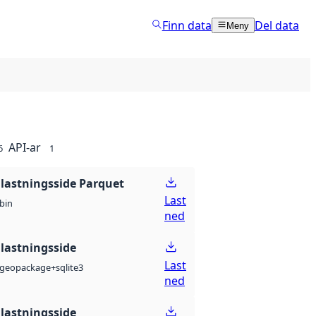
Finn data
Del data
Meny
API-ar
6
1
lastningsside Parquet
Last
bin
ned
lastningsside
Last
geopackage+sqlite3
ned
lastningsside