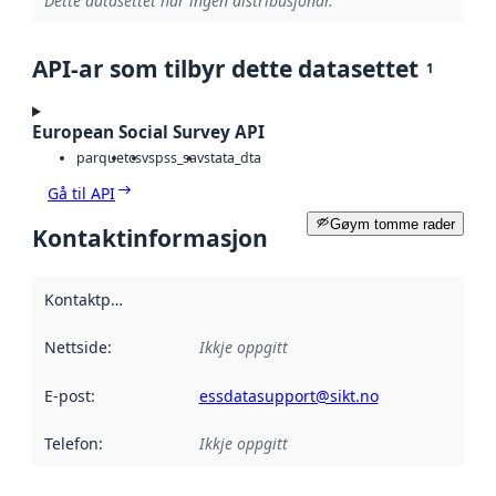
Dette datasettet har ingen distribusjonar.
API-ar som tilbyr dette datasettet
1
European Social Survey API
parquet
csv
spss_sav
stata_dta
Gå til API
Gøym tomme rader
Kontaktinformasjon
Kontaktpunkt
:
Nettside
:
Ikkje oppgitt
E-post
:
essdatasupport@sikt.no
Telefon
:
Ikkje oppgitt