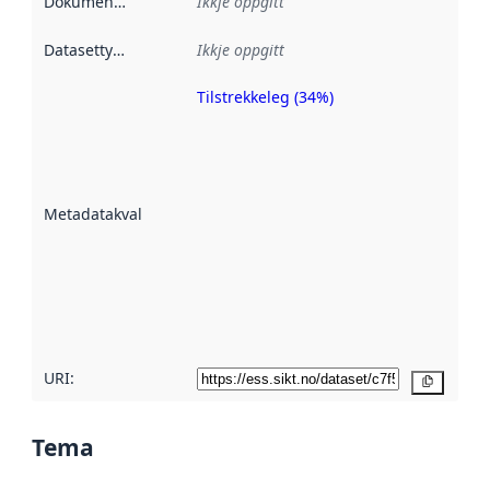
Dokumentasjon
:
Ikkje oppgitt
Datasettype
:
Ikkje oppgitt
Tilstrekkeleg (34%)
Metadatakvalitet
er ein indikator
på kor godt
datasettene er
beskrive ved
Metadatakvalitet
:
hjelp av
metadata.
Les meir om
metadatakvalitet
her
URI:
Kopier
Tema