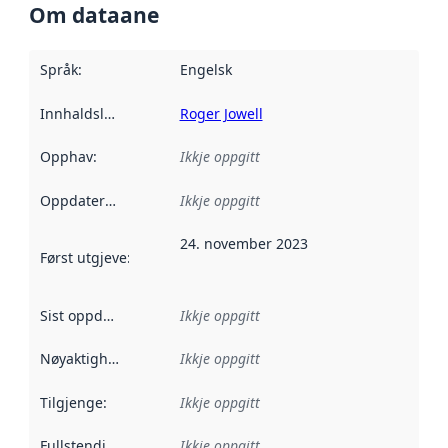
Om dataane
Språk
:
Engelsk
Innhaldsleverandørar
Roger Jowell
:
Opphav
:
Ikkje oppgitt
Oppdateringsfrekvens
Ikkje oppgitt
:
24. november 2023
Først utgjeve
:
Denne datoen seier når dataa i dette datasettet 
Sist oppdatert
:
Ikkje oppgitt
Nøyaktigheit
:
Ikkje oppgitt
Tilgjenge
:
Ikkje oppgitt
Fullstendigheit
:
Ikkje oppgitt