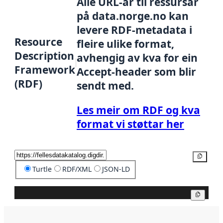
Alle URL-ar til ressursar
på data.norge.no kan
levere RDF-metadata i
Resource
fleire ulike format,
Description
avhengig av kva for ein
Framework
Accept-header som blir
(RDF)
sendt med.
Les meir om RDF og kva
format vi støttar her
Kopier
Turtle
RDF/XML
JSON-LD
Kopier