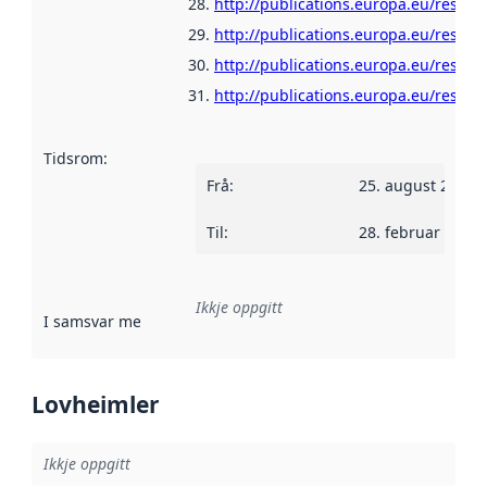
http://publications.europa.eu/resour
http://publications.europa.eu/resour
http://publications.europa.eu/resour
http://publications.europa.eu/resou
Tidsrom
:
Frå
:
25. august 2008
Til
:
28. februar 2011
Ikkje oppgitt
I samsvar med
:
Referanse til ei implementeringsregel eller an
Lovheimler
Ikkje oppgitt