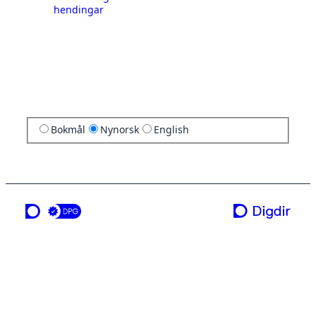
hendingar
Bokmål
Nynorsk
English
ei teneste frå