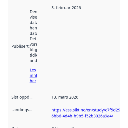
3. februar 2026
Denne datoen
viser når
datasettet vart
henta inn av
data.norge.no.
Det kan ha
vore
Publisert
:
tilgjengeleg
tidlegare
andre stader.
Les meir om
innhenting
her
Sist oppdatert
:
13. mars 2026
Landingsside
:
https://ess.sikt.no/en/study/c7f5d299-
6bb6-4d4b-b9b5-f52b3026a9a4/