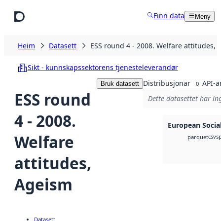
Hopp til hovudinnhald
Finn data
Meny
Heim
Datasett
ESS round 4 - 2008. Welfare attitudes,
Sikt - kunnskapssektorens tjenesteleverandør
Distribusjonar
API-a
Bruk datasett
0
ESS round
Dette datasettet har in
4 - 2008.
European Socia
Welfare
csv
s
parquet
attitudes,
Ageism
Datasett