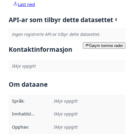
Last ned
API-ar som tilbyr dette datasettet
0
Ingen registrerte API-ar tilbyr dette datasettet.
Gøym tomme rader
Kontaktinformasjon
Ikkje oppgitt
Om dataane
Språk
:
Ikkje oppgitt
Innhaldsleverandørar
Ikkje oppgitt
:
Opphav
:
Ikkje oppgitt