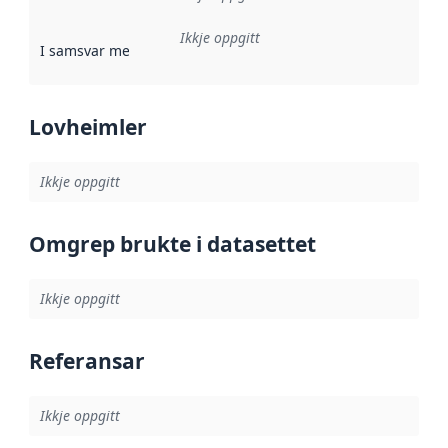
Ikkje oppgitt
I samsvar med
:
Referanse til ei implementeringsregel eller an
Lovheimler
Ikkje oppgitt
Omgrep brukte i datasettet
Ikkje oppgitt
Referansar
Ikkje oppgitt