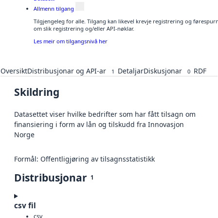
Allmenn tilgang
Tilgjengeleg for alle. Tilgang kan likevel krevje registrering og føresp
om slik registrering og/eller API-nøklar.
Les meir om tilgangsnivå her
Oversikt
Distribusjonar og API-ar
Detaljar
Diskusjonar
RDF
1
0
Skildring
Datasettet viser hvilke bedrifter som har fått tilsagn om
finansiering i form av lån og tilskudd fra Innovasjon
Norge
Formål: Offentligjøring av tilsagnsstatistikk
Distribusjonar
1
csv fil
csv