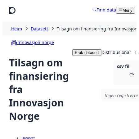
Hopp til hovudinnhald
Finn data
Meny
Heim
Datasett
Tilsagn om finansiering fra Innovasjon
Innovasjon norge
Distribusjonar
Bruk datasett
1
Tilsagn om
csv fil
finansiering
csv
fra
Ingen registrerte 
Innovasjon
Norge
Datasett