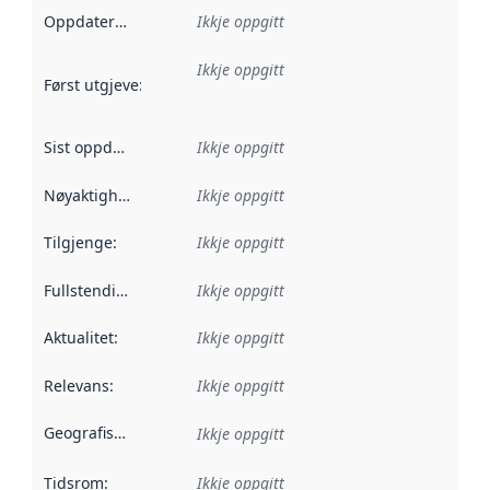
Oppdateringsfrekvens
Ikkje oppgitt
:
Ikkje oppgitt
Først utgjeve
:
Denne datoen seier når dataa i dette datasettet 
Sist oppdatert
:
Ikkje oppgitt
Nøyaktigheit
:
Ikkje oppgitt
Tilgjenge
:
Ikkje oppgitt
Fullstendigheit
:
Ikkje oppgitt
Aktualitet
:
Ikkje oppgitt
Relevans
:
Ikkje oppgitt
Geografisk område
:
Ikkje oppgitt
Tidsrom
:
Ikkje oppgitt