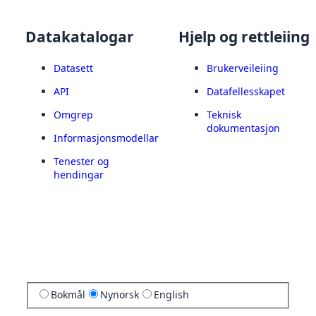
Datakatalogar
Hjelp og rettleiing
Datasett
Brukerveileiing
API
Datafellesskapet
Omgrep
Teknisk
dokumentasjon
Informasjonsmodellar
Tenester og
hendingar
Bokmål
Nynorsk
English