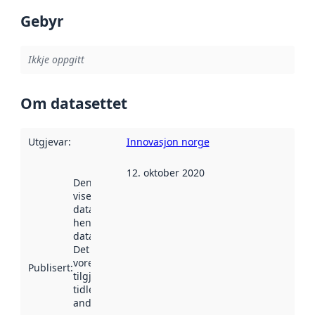
Gebyr
Ikkje oppgitt
Om datasettet
Utgjevar
:
Innovasjon norge
12. oktober 2020
Denne datoen
viser når
datasettet vart
henta inn av
data.norge.no.
Det kan ha
vore
Publisert
:
tilgjengeleg
tidlegare
andre stader.