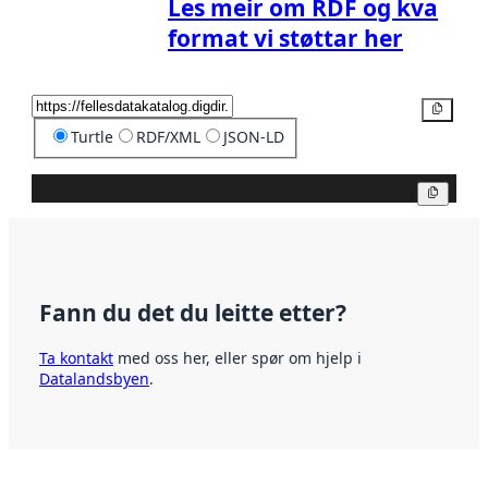
Les meir om RDF og kva
format vi støttar her
Kopier
Turtle
RDF/XML
JSON-LD
Kopier
Fann du det du leitte etter?
Ta kontakt
med oss her, eller spør om hjelp i
Datalandsbyen
.