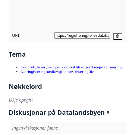
Les meir om
metadatakvalitet
her
URI:
Kopier
Tema
Jordbruk, fiskeri, skogbruk og mat
Tilskotsordningar for næring
Næring
Næringsutvikling
Landbruk
Næringsliv
Nøkkelord
Ikkje oppgitt
Diskusjonar på Datalandsbyen
0
Ingen diskusjonar funne