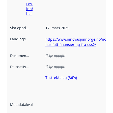
Les meir om
innhenting
her
Sist oppdatert
:
17. mars 2021
Landingsside
:
https://www.innovasjonnorge.no/no/o
har-fatt-finansiering-fra-oss2/
Dokumentasjon
:
Ikkje oppgitt
Datasettype
:
Ikkje oppgitt
Tilstrekkeleg (36%)
Metadatakvalitet
er ein indikator
på kor godt
datasettene er
beskrive ved
Metadatakvalitet
:
hjelp av
metadata.