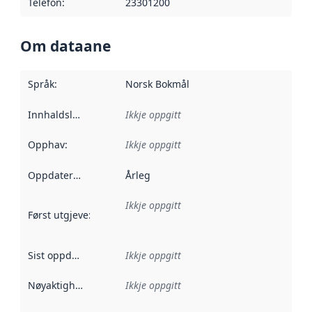
Telefon
:
23301200
Om dataane
Språk
:
Norsk Bokmål
Innhaldsleverandørar
Ikkje oppgitt
:
Opphav
:
Ikkje oppgitt
Oppdateringsfrekvens
Årleg
:
Ikkje oppgitt
Først utgjeve
:
Denne datoen seier når dataa i dette datasettet 
Sist oppdatert
:
Ikkje oppgitt
Nøyaktigheit
:
Ikkje oppgitt