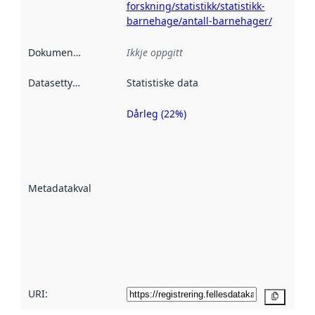
forskning/statistikk/statistikk-
barnehage/antall-barnehager/
Dokumentasjon
:
Ikkje oppgitt
Datasettype
:
Statistiske data
Dårleg (22%)
Metadatakvalitet
er ein indikator
på kor godt
datasettene er
beskrive ved
Metadatakvalitet
:
hjelp av
metadata.
Les meir om
metadatakvalitet
her
URI:
Kopier