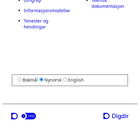
Omgrep
Teknisk
dokumentasjon
Informasjonsmodellar
Tenester og
hendingar
Bokmål
Nynorsk
English
ei teneste frå