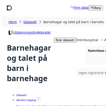
Hopp til hovudinnhald
Finn data
Meny
Heim
Datasett
Barnehagar og talet på barn i barneha
Utdanningsdirektoratet
Distribusjonar
A
Bruk datasett
1
Barnehagar
Namnlaus d
og talet på
barn i
Ingen registrerte A
barnehage
Datasett
Allmenn tilgang