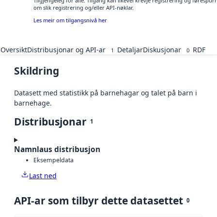
Tilgjengeleg for alle. Tilgang kan likevel krevje registrering og føresp
om slik registrering og/eller API-nøklar.
Les meir om tilgangsnivå her
Oversikt
Distribusjonar og API-ar
Detaljar
Diskusjonar
RDF
1
0
Skildring
Datasett med statistikk på barnehagar og talet på barn i
barnehage.
Distribusjonar
1
Namnlaus distribusjon
Eksempeldata
Last ned
API-ar som tilbyr dette datasettet
0