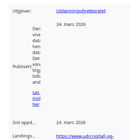
Utgjevar
:
Utdanningsdirektoratet
24. mars 2026
Denne datoen
viser når
datasettet vart
henta inn av
data.norge.no.
Det kan ha
vore
Publisert
:
tilgjengeleg
tidlegare
andre stader.
Les meir om
innhenting
her
Sist oppdatert
:
24. mars 2026
Landingsside
:
https://www.udir.no/tall-og-