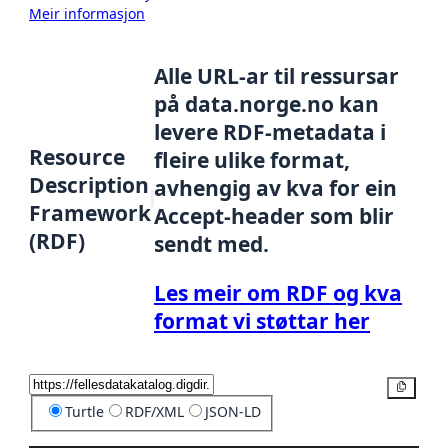
Meir informasjon
Alle URL-ar til ressursar
på data.norge.no kan
levere RDF-metadata i
Resource
fleire ulike format,
Description
avhengig av kva for ein
Framework
Accept-header som blir
(RDF)
sendt med.
Les meir om RDF og kva
format vi støttar her
Kopier
Turtle
RDF/XML
JSON-LD