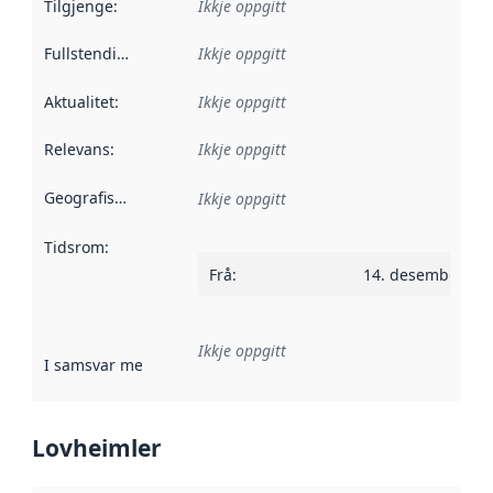
Tilgjenge
:
Ikkje oppgitt
Fullstendigheit
:
Ikkje oppgitt
Aktualitet
:
Ikkje oppgitt
Relevans
:
Ikkje oppgitt
Geografisk område
:
Ikkje oppgitt
Tidsrom
:
Frå
:
14. desember 20
Ikkje oppgitt
I samsvar med
:
Referanse til ei implementeringsregel eller an
Lovheimler