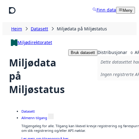
Hopp til hovudinnhald
Finn data
Meny
Heim
Datasett
Miljødata på Miljøstatus
Miljødirektoratet
Distribusjonar
AP
Bruk datasett
0
Miljødata
Dette datasettet ha
på
Ingen registrerte AP
Miljøstatus
Datasett
Allmenn tilgang
Tilgjengeleg for alle. Tilgang kan likevel krevje registrering og føresp
om slik registrering og/eller API-nøklar.
Les meir om tilgangsnivå her