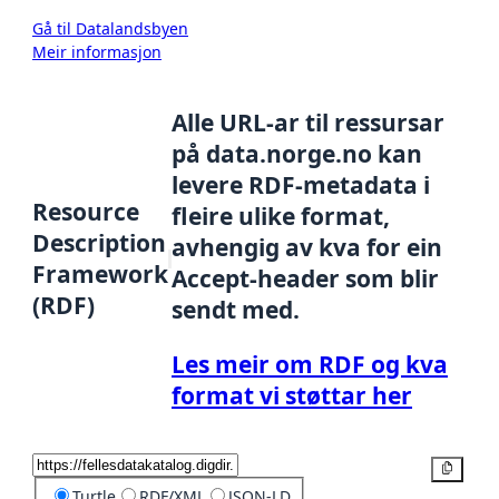
Gå til Datalandsbyen
Meir informasjon
Alle URL-ar til ressursar
på data.norge.no kan
levere RDF-metadata i
Resource
fleire ulike format,
Description
avhengig av kva for ein
Framework
Accept-header som blir
(RDF)
sendt med.
Les meir om RDF og kva
format vi støttar her
Kopier
Turtle
RDF/XML
JSON-LD