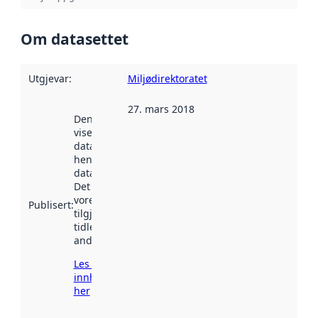
Om datasettet
Utgjevar
:
Miljødirektoratet
27. mars 2018
Denne datoen
viser når
datasettet vart
henta inn av
data.norge.no.
Det kan ha
vore
Publisert
:
tilgjengeleg
tidlegare
andre stader.
Les meir om
innhenting
her