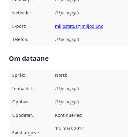
Nettside
:
Ikkje oppgitt
E-post
:
miljostatus@miljodir.no
Telefon
:
Ikkje oppgitt
Om dataane
Språk
:
Norsk
Innhaldsleverandørar
Ikkje oppgitt
:
Opphav
:
Ikkje oppgitt
Oppdateringsfrekvens
Kontinuerleg
:
14. mars 2012
Først utgjeve
:
Denne datoen seier når dataa i dette datasettet 