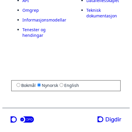
API
Datafellesskapet
Omgrep
Teknisk
dokumentasjon
Informasjonsmodellar
Tenester og
hendingar
Bokmål
Nynorsk
English
ei teneste frå