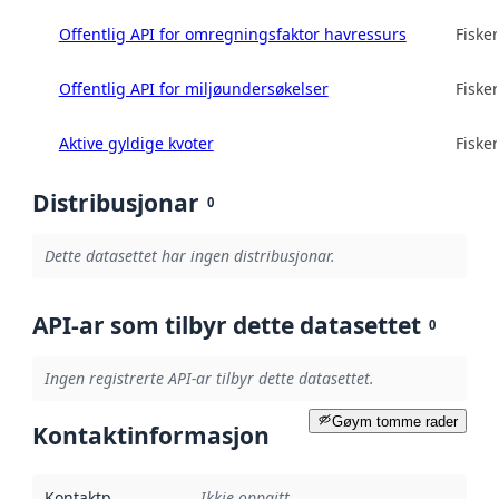
Offentlig API for omregningsfaktor havressurs
Fisker
Offentlig API for miljøundersøkelser
Fisker
Aktive gyldige kvoter
Fisker
Distribusjonar
0
Dette datasettet har ingen distribusjonar.
API-ar som tilbyr dette datasettet
0
Ingen registrerte API-ar tilbyr dette datasettet.
Gøym tomme rader
Kontaktinformasjon
Kontaktpunkt
:
Ikkje oppgitt