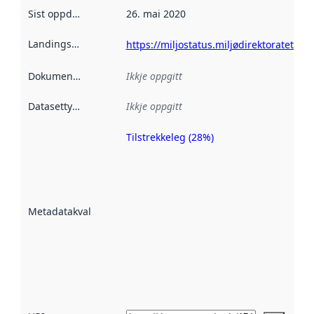
Sist oppdatert
:
26. mai 2020
Landingsside
:
https://miljostatus.miljødirektoratet.no
Dokumentasjon
:
Ikkje oppgitt
Datasettype
:
Ikkje oppgitt
Tilstrekkeleg (28%)
Metadatakvalitet
er ein indikator
på kor godt
datasettene er
beskrive ved
Metadatakvalitet
:
hjelp av
metadata.
Les meir om
metadatakvalitet
her