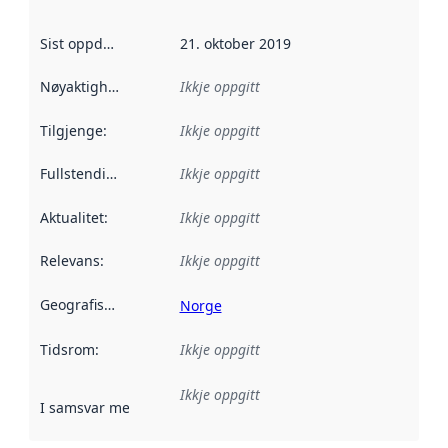
Sist oppdatert
:
21. oktober 2019
Nøyaktigheit
:
Ikkje oppgitt
Tilgjenge
:
Ikkje oppgitt
Fullstendigheit
:
Ikkje oppgitt
Aktualitet
:
Ikkje oppgitt
Relevans
:
Ikkje oppgitt
Geografisk område
:
Norge
Tidsrom
:
Ikkje oppgitt
Ikkje oppgitt
I samsvar med
:
Referanse til ei implementeringsregel eller an