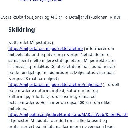
Oversikt
Distribusjonar og API-ar
Detaljar
Diskusjonar
RDF
0
0
Skildring
Nettstedet Miljøstatus (
https://miljostatus.miljodirektoratet.no
) informerer om
miljøets tilstand og utvikling i Norge. Nettstedet er et
samarbeid mellom flere statlige etater. Miljødirektoratet
er ansvarlig redaktør. De ulike etatene har faglig ansvar
på de forskjellige miljøområdene. Miljøstatus viser også
Norges 23 mål for miljøet (
https://miljostatus.miljodirektoratet.no/miljomal/
), fordelt
på områdene naturmangfold, kulturminner og
kulturmiljø, friluftsliv, forurensning, klima, og
polarområdene. Her finner du også 200 kart om ulike
miljøtema (
https://miljoatlas.miljodirektoratet.no/MAKartWeb/KlientFull.
) Tjenesten Miljødata, der du finner alle datasett og
grafer sortert på miljøtema, kommer i ny versjon i løpet