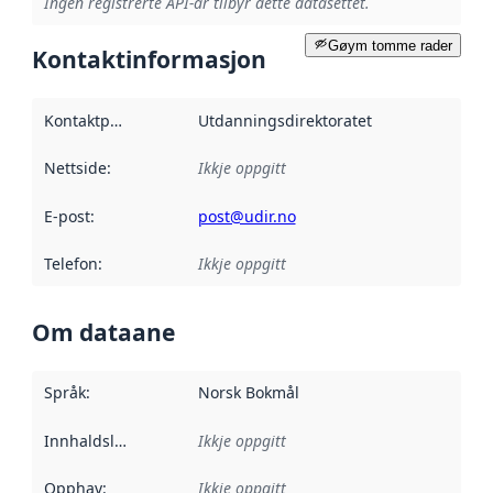
Ingen registrerte API-ar tilbyr dette datasettet.
Gøym tomme rader
Kontaktinformasjon
Kontaktpunkt
:
Utdanningsdirektoratet
Nettside
:
Ikkje oppgitt
E-post
:
post@udir.no
Telefon
:
Ikkje oppgitt
Om dataane
Språk
:
Norsk Bokmål
Innhaldsleverandørar
Ikkje oppgitt
:
Opphav
:
Ikkje oppgitt