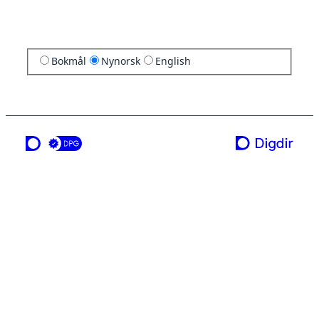
Bokmål
Nynorsk
English
ei teneste frå