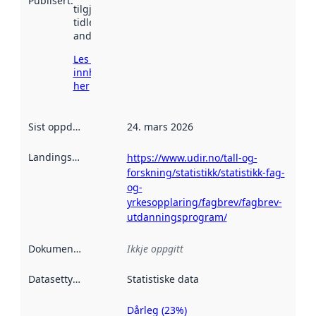
Publisert
:
tilgjengeleg
tidlegare
andre stader.
Les meir om
innhenting
her
Sist oppdatert
:
24. mars 2026
Landingsside
:
https://www.udir.no/tall-og-
forskning/statistikk/statistikk-fag-
og-
yrkesopplaring/fagbrev/fagbrev-
utdanningsprogram/
Dokumentasjon
:
Ikkje oppgitt
Datasettype
:
Statistiske data
Dårleg (23%)