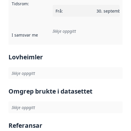
Tidsrom
:
Frå
:
30. september 2
Ikkje oppgitt
I samsvar med
:
Referanse til ei implementeringsregel eller an
Lovheimler
Ikkje oppgitt
Omgrep brukte i datasettet
Ikkje oppgitt
Referansar