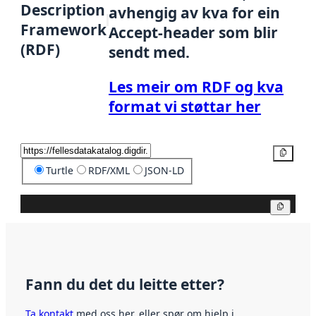
Description
avhengig av kva for ein
Framework
Accept-header som blir
(RDF)
sendt med.
Les meir om RDF og kva
format vi støttar her
Kopier
Turtle
RDF/XML
JSON-LD
Kopier
Fann du det du leitte etter?
Ta kontakt
med oss her, eller spør om hjelp i