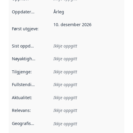
Oppdateringsfrekvens
Årleg
:
10. desember 2026
Først utgjeve
:
Denne datoen seier når dataa i dette datasettet 
Sist oppdatert
:
Ikkje oppgitt
Nøyaktigheit
:
Ikkje oppgitt
Tilgjenge
:
Ikkje oppgitt
Fullstendigheit
:
Ikkje oppgitt
Aktualitet
:
Ikkje oppgitt
Relevans
:
Ikkje oppgitt
Geografisk område
:
Ikkje oppgitt