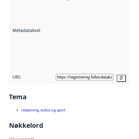
Metadatakvalitet
er ein indikator
på kor godt
datasettene er
beskrive ved
Metadatakvalitet
:
hjelp av
metadata.
Les meir om
metadatakvalitet
her
URI:
Kopier
Tema
Utdanning, kultur og sport
Nøkkelord