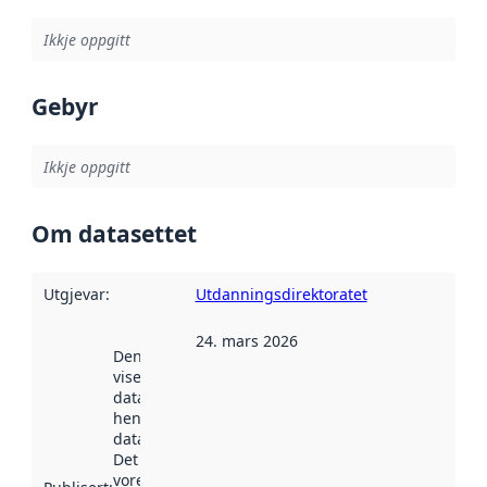
Ikkje oppgitt
Gebyr
Ikkje oppgitt
Om datasettet
Utgjevar
:
Utdanningsdirektoratet
24. mars 2026
Denne datoen
viser når
datasettet vart
henta inn av
data.norge.no.
Det kan ha
vore