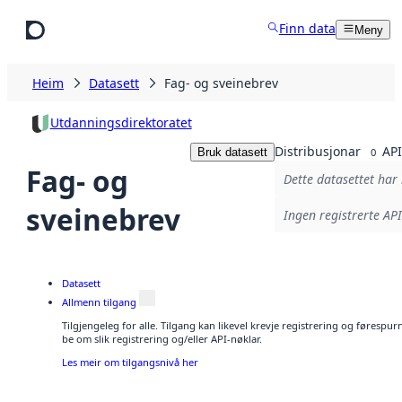
Hopp til hovudinnhald
Finn data
Meny
Heim
Datasett
Fag- og sveinebrev
Utdanningsdirektoratet
Distribusjonar
API
Bruk datasett
0
Fag- og
Dette datasettet har 
sveinebrev
Ingen registrerte API
Datasett
Allmenn tilgang
Tilgjengeleg for alle. Tilgang kan likevel krevje registrering og førespu
be om slik registrering og/eller API-nøklar.
Les meir om tilgangsnivå her