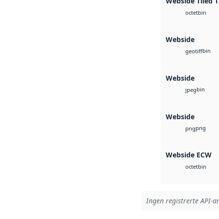
Webside Tiled T
bin
octet
Webside
bin
geotiff
Webside
bin
jpeg
Webside
png
png
Webside ECW
bin
octet
Ingen registrerte API-ar