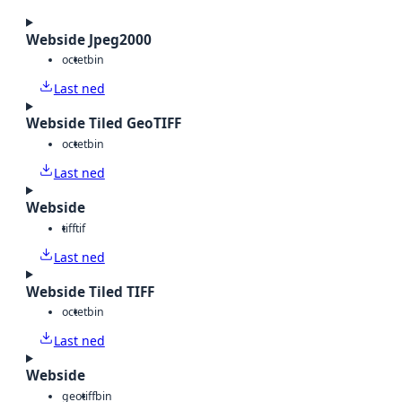
Webside Jpeg2000
octet
bin
Last ned
Webside Tiled GeoTIFF
octet
bin
Last ned
Webside
tiff
tif
Last ned
Webside Tiled TIFF
octet
bin
Last ned
Webside
geotiff
bin