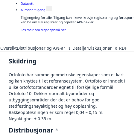
Datasett
Allmenn tilgang
Tilgjengeleg for alle. Tilgang kan likevel krevje registrering og førespu
kan be om slik registrering og/eller API-nøklar.
Les meir om tilgangsnivå her
Oversikt
Distribusjonar og API-ar
Detaljar
Diskusjonar
RDF
8
0
Skildring
Ortofoto har samme geometriske egenskaper som et kart
og kan knyttes til et referansesystem. Ortofoto er inndelt i
ulike ortofotostandarder egnet til forskjellige formål.
Ortofoto 10: Dekker normalt byområder og
utbyggingsområder der det er behov for god
stedfestingsnøyaktighet og høy oppløsning.
Bakkeoppløsningen er som regel 0,04 – 0,15 m.
Nøyaktighet ± 0.35 m.
Distribusjonar
8