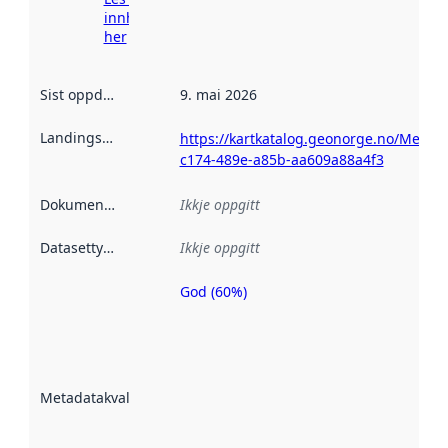
innhenting
her
Sist oppdatert
:
9. mai 2026
Landingsside
:
https://kartkatalog.geonorge.no/Metad
c174-489e-a85b-aa609a88a4f3
Dokumentasjon
:
Ikkje oppgitt
Datasettype
:
Ikkje oppgitt
God (60%)
Metadatakvalitet
er ein indikator
på kor godt
datasettene er
beskrive ved
Metadatakvalitet
:
hjelp av
metadata.