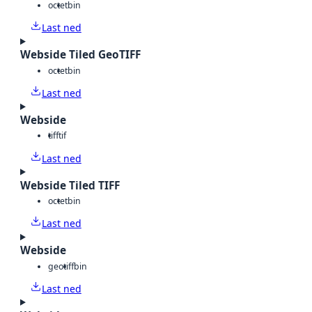
octet
bin
Last ned
Webside Tiled GeoTIFF
octet
bin
Last ned
Webside
tiff
tif
Last ned
Webside Tiled TIFF
octet
bin
Last ned
Webside
geotiff
bin
Last ned