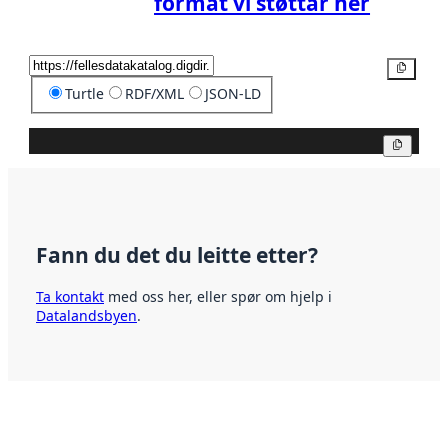
format vi støttar her
Kopier
Turtle
RDF/XML
JSON-LD
Kopier
Fann du det du leitte etter?
Ta kontakt
med oss her, eller spør om hjelp i
Datalandsbyen
.