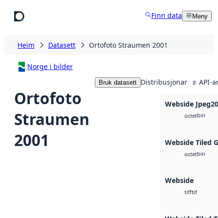
Hopp til hovudinnhald
Finn data
Meny
Heim
Datasett
Ortofoto Straumen 2001
Norge i bilder
Distribusjonar
API-a
Bruk datasett
8
Ortofoto
Webside Jpeg2
Straumen
bin
octet
2001
Webside Tiled 
bin
octet
Webside
tif
tiff