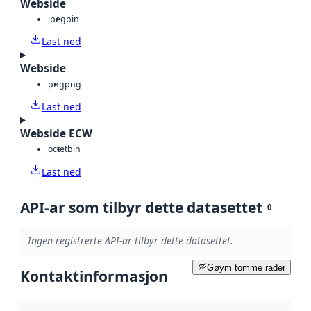
Webside
jpeg
bin
Last ned
Webside
png
png
Last ned
Webside ECW
octet
bin
Last ned
API-ar som tilbyr dette datasettet
0
Ingen registrerte API-ar tilbyr dette datasettet.
Gøym tomme rader
Kontaktinformasjon