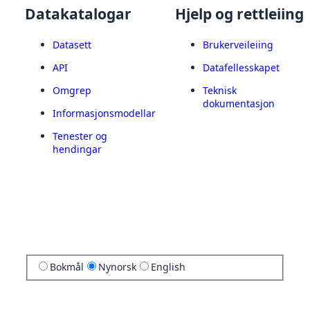
Datakatalogar
Hjelp og rettleiing
Datasett
Brukerveileiing
API
Datafellesskapet
Omgrep
Teknisk
dokumentasjon
Informasjonsmodellar
Tenester og
hendingar
Bokmål
Nynorsk
English