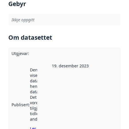
Gebyr
Ikkje oppgitt
Om datasettet
Utgjevar
:
19. desember 2023
Denne datoen
viser når
datasettet vart
henta inn av
data.norge.no.
Det kan ha
vore
Publisert
:
tilgjengeleg
tidlegare
andre stader.
Les meir om