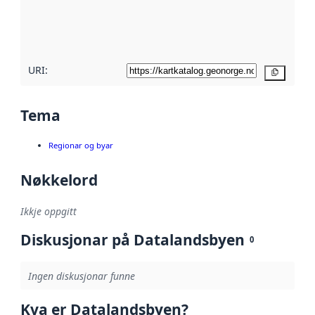
Les meir om
metadatakvalitet
her
URI:
Kopier
Tema
Regionar og byar
Nøkkelord
Ikkje oppgitt
Diskusjonar på Datalandsbyen
0
Ingen diskusjonar funne
Kva er Datalandsbyen?