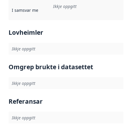
Ikkje oppgitt
I samsvar med
:
Referanse til ei implementeringsregel eller an
Lovheimler
Ikkje oppgitt
Omgrep brukte i datasettet
Ikkje oppgitt
Referansar
Ikkje oppgitt