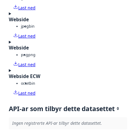
Last ned
Webside
jpeg
bin
Last ned
Webside
png
png
Last ned
Webside ECW
octet
bin
Last ned
API-ar som tilbyr dette datasettet
0
Ingen registrerte API-ar tilbyr dette datasettet.