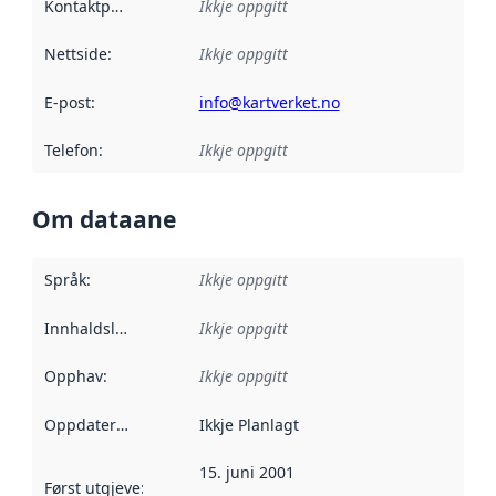
Kontaktpunkt
:
Ikkje oppgitt
Nettside
:
Ikkje oppgitt
E-post
:
info@kartverket.no
Telefon
:
Ikkje oppgitt
Om dataane
Språk
:
Ikkje oppgitt
Innhaldsleverandørar
Ikkje oppgitt
:
Opphav
:
Ikkje oppgitt
Oppdateringsfrekvens
Ikkje Planlagt
:
15. juni 2001
Først utgjeve
:
Denne datoen seier når dataa i dette datasettet 