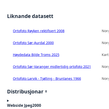
Liknande datasett
Ortofoto Røyken rektifisert 2008
Norg
Ortofoto Sør-Aurdal 2000
Norg
Høydedata Bilde Troms 2025
Kart
Ortofoto Sør-Varanger midlertidig ortofoto 2021
Norg
Ortofoto Larvik - Tjølling - Brunlanes 1966
Norg
Distribusjonar
8
Webside Jpeg2000