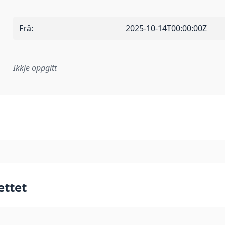
Frå
:
2025-10-14T00:00:00Z
Ikkje oppgitt
lementeringsregel eller anna spesifikasjon som ligg til grun
ettet