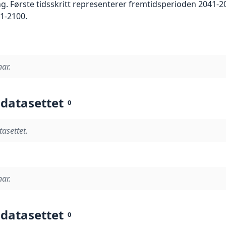
. Første tidsskritt representerer fremtidsperioden 2041-20
1-2100.
nar.
 datasettet
0
tasettet.
nar.
 datasettet
0