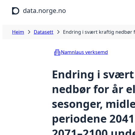
Hopp til hovudinnhald
data.norge.no
Heim
Datasett
Endring i svært kraftig nedbør
Namnlaus verksemd
Endring i svært
nedbør for år el
sesonger, midle
periodene 2041
2071–2100 und