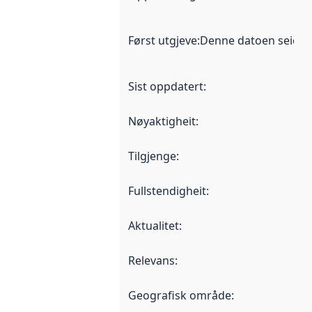
Først utgjeve
:
Denne datoen seier nå
Sist oppdatert
:
Nøyaktigheit
:
Tilgjenge
:
Fullstendigheit
:
Aktualitet
:
Relevans
:
Geografisk område
: