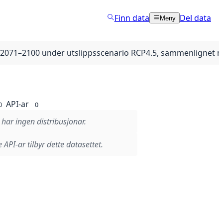
Finn data
Del data
Meny
ler 2071–2100 under utslippsscenario RCP4.5, sammenlignet
API-ar
0
0
 har ingen distribusjonar.
 API-ar tilbyr dette datasettet.