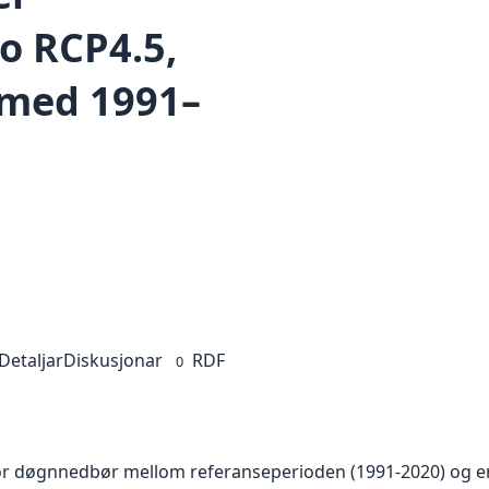
o RCP4.5,
med 1991–
Detaljar
Diskusjonar
RDF
0
 for døgnnedbør mellom referanseperioden (1991-2020) og en