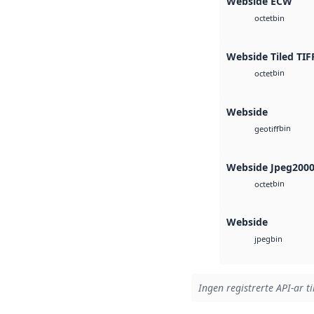
Webside ECW
bin
octet
Webside Tiled TIF
bin
octet
Webside
bin
geotiff
Webside Jpeg200
bin
octet
Webside
bin
jpeg
Ingen registrerte API-ar ti