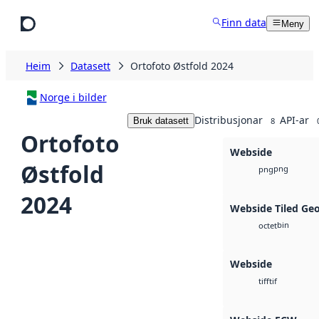
Hopp til hovudinnhald
Finn data
Meny
Heim
Datasett
Ortofoto Østfold 2024
Norge i bilder
Distribusjonar
API-ar
Bruk datasett
8
Ortofoto
Webside
Østfold
png
png
2024
Webside Tiled Ge
bin
octet
Webside
tif
tiff