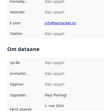
Kontaktpunkt
:
Ikkje oppgitt
Nettside
:
Ikkje oppgitt
E-post
:
info@kartverket.no
Telefon
:
Ikkje oppgitt
Om dataane
Språk
:
Ikkje oppgitt
Innhaldsleverandørar
Ikkje oppgitt
:
Opphav
:
Ikkje oppgitt
Oppdateringsfrekvens
Ikkje Planlagt
:
2. mai 2024
Først utgjeve
:
Denne datoen seier når dataa i dette datasettet 