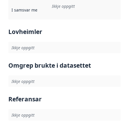
Ikkje oppgitt
I samsvar med
:
Referanse til ei implementeringsregel eller an
Lovheimler
Ikkje oppgitt
Omgrep brukte i datasettet
Ikkje oppgitt
Referansar
Ikkje oppgitt