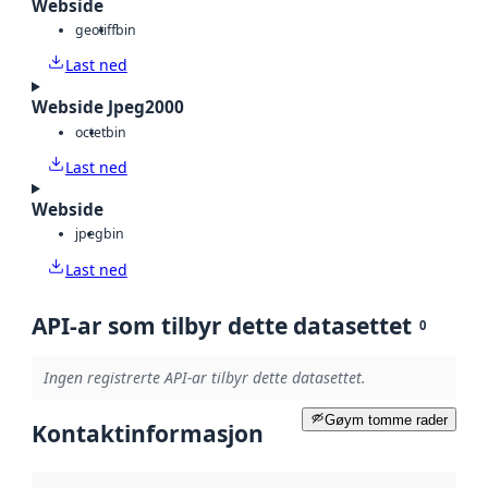
Webside
geotiff
bin
Last ned
Webside Jpeg2000
octet
bin
Last ned
Webside
jpeg
bin
Last ned
API-ar som tilbyr dette datasettet
0
Ingen registrerte API-ar tilbyr dette datasettet.
Gøym tomme rader
Kontaktinformasjon