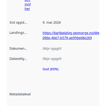
innhenting
her
Sist oppdatert
:
9. mai 2026
Landingsside
:
https://kartkatalog.geonorge.no/Metad
096e-46e7-b579-ae956e68e269
Dokumentasjon
:
Ikkje oppgitt
Datasettype
:
Ikkje oppgitt
God (60%)
Metadatakvalitet
er ein indikator
på kor godt
datasettene er
beskrive ved
Metadatakvalitet
:
hjelp av
metadata.