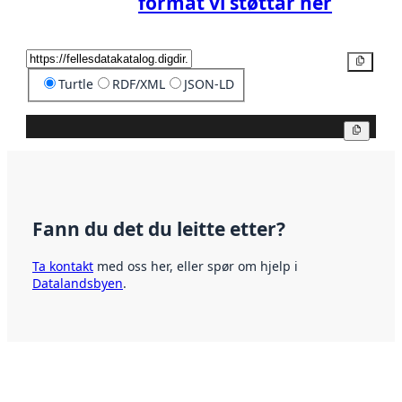
format vi støttar her
Kopier
Turtle
RDF/XML
JSON-LD
Kopier
Fann du det du leitte etter?
Ta kontakt
med oss her, eller spør om hjelp i
Datalandsbyen
.