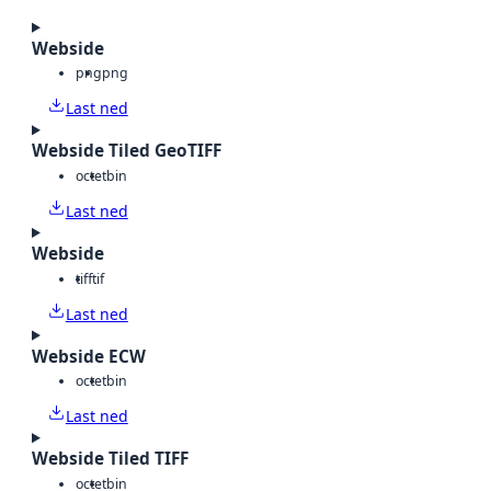
Webside
png
png
Last ned
Webside Tiled GeoTIFF
octet
bin
Last ned
Webside
tiff
tif
Last ned
Webside ECW
octet
bin
Last ned
Webside Tiled TIFF
octet
bin