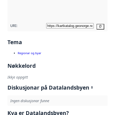
Les meir om
metadatakvalitet
her
URI:
Kopier
Tema
Regionar og byar
Nøkkelord
Ikkje oppgitt
Diskusjonar på Datalandsbyen
0
Ingen diskusjonar funne
Kva er Datalandsbyen?