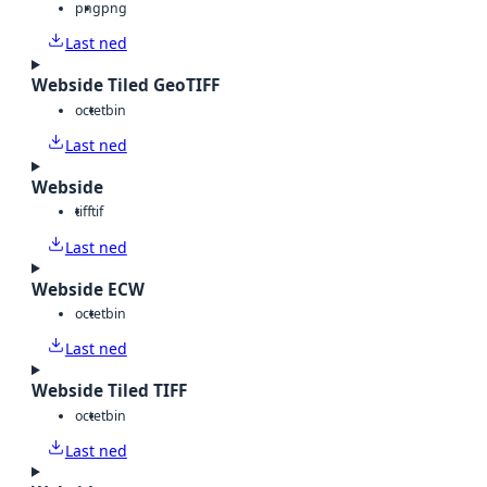
png
png
Last ned
Webside Tiled GeoTIFF
octet
bin
Last ned
Webside
tiff
tif
Last ned
Webside ECW
octet
bin
Last ned
Webside Tiled TIFF
octet
bin
Last ned