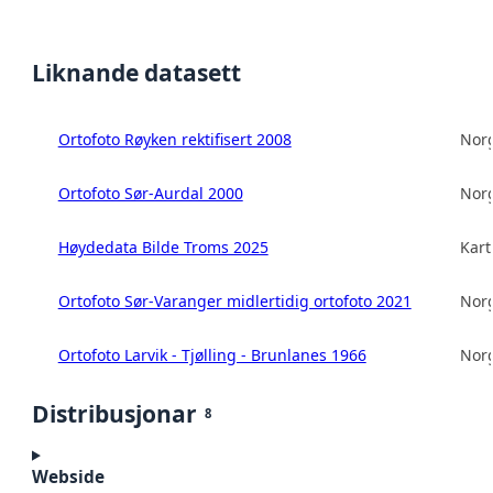
Liknande datasett
Ortofoto Røyken rektifisert 2008
Norg
Ortofoto Sør-Aurdal 2000
Norg
Høydedata Bilde Troms 2025
Kart
Ortofoto Sør-Varanger midlertidig ortofoto 2021
Norg
Ortofoto Larvik - Tjølling - Brunlanes 1966
Norg
Distribusjonar
8
Webside