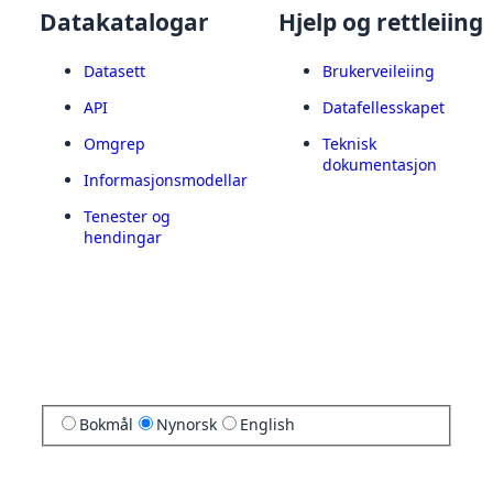
Datakatalogar
Hjelp og rettleiing
Datasett
Brukerveileiing
API
Datafellesskapet
Omgrep
Teknisk
dokumentasjon
Informasjonsmodellar
Tenester og
hendingar
Bokmål
Nynorsk
English