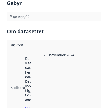
Gebyr
Ikkje oppgitt
Om datasettet
Utgjevar
:
25. november 2024
Denne datoen
viser når
datasettet vart
henta inn av
data.norge.no.
Det kan ha
vore
Publisert
:
tilgjengeleg
tidlegare
andre stader.
Les meir om