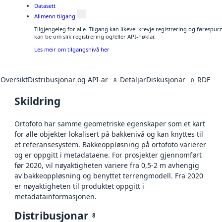
Datasett
Allmenn tilgang
Tilgjengeleg for alle. Tilgang kan likevel krevje registrering og førespu
kan be om slik registrering og/eller API-nøklar.
Les meir om tilgangsnivå her
Oversikt
Distribusjonar og API-ar
Detaljar
Diskusjonar
RDF
8
0
Skildring
Ortofoto har samme geometriske egenskaper som et kart
for alle objekter lokalisert på bakkenivå og kan knyttes til
et referansesystem. Bakkeoppløsning på ortofoto varierer
og er oppgitt i metadataene. For prosjekter gjennomført
før 2020, vil nøyaktigheten variere fra 0,5-2 m avhengig
av bakkeoppløsning og benyttet terrengmodell. Fra 2020
er nøyaktigheten til produktet oppgitt i
metadatainformasjonen.
Distribusjonar
8