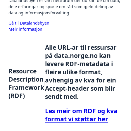
Datalandsbyen er vårt nettforum der du kan be om data,
dele erfaringar og spørje om råd som gjeld deling av
data og informasjonsforvalting.
Gå til Datalandsbyen
Meir informasjon
Alle URL-ar til ressursar
på data.norge.no kan
levere RDF-metadata i
Resource
fleire ulike format,
Description
avhengig av kva for ein
Framework
Accept-header som blir
(RDF)
sendt med.
Les meir om RDF og kva
format vi støttar her