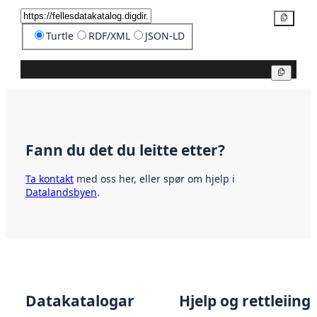
Kopier
Turtle
RDF/XML
JSON-LD
Kopier
Fann du det du leitte etter?
Ta kontakt
med oss her, eller spør om hjelp i
Datalandsbyen
.
Datakatalogar
Hjelp og rettleiing