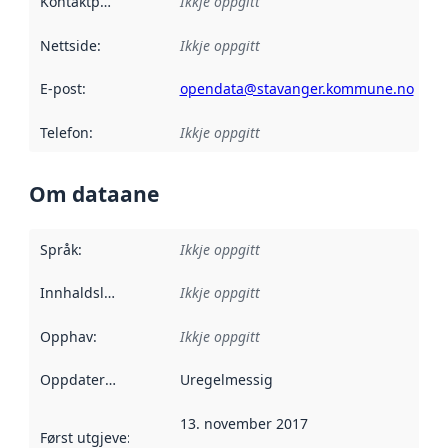
Kontaktpunkt
:
Ikkje oppgitt
Nettside
:
Ikkje oppgitt
E-post
:
opendata@stavanger.kommune.no
Telefon
:
Ikkje oppgitt
Om dataane
Språk
:
Ikkje oppgitt
Innhaldsleverandørar
Ikkje oppgitt
:
Opphav
:
Ikkje oppgitt
Oppdateringsfrekvens
Uregelmessig
:
13. november 2017
Først utgjeve
:
Denne datoen seier når dataa i dette datasettet 