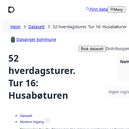
Hopp til hovudinnhald
Finn data
Meny
Heim
Datasett
52 hverdagsturer. Tur 16: Husabøturen
Stavanger kommune
Distribusjo
Bruk datasett
52
Namn
hverdagsturer.
Tur 16:
Husabøturen
Ingen regis
Datasett
Allmenn tilgang