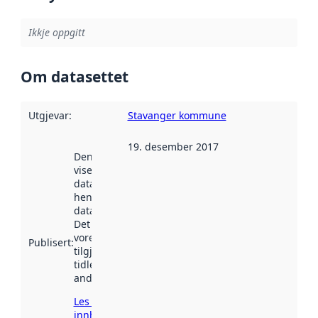
Ikkje oppgitt
Om datasettet
Utgjevar
:
Stavanger kommune
19. desember 2017
Denne datoen
viser når
datasettet vart
henta inn av
data.norge.no.
Det kan ha
vore
Publisert
:
tilgjengeleg
tidlegare
andre stader.
Les meir om
innhenting