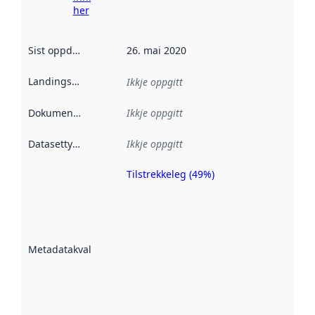
her
Sist oppdatert
:
26. mai 2020
Landingsside
:
Ikkje oppgitt
Dokumentasjon
:
Ikkje oppgitt
Datasettype
:
Ikkje oppgitt
Tilstrekkeleg (49%)
Metadatakvalitet
er ein indikator
på kor godt
datasettene er
beskrive ved
Metadatakvalitet
:
hjelp av
metadata.
Les meir om
metadatakvalitet
her