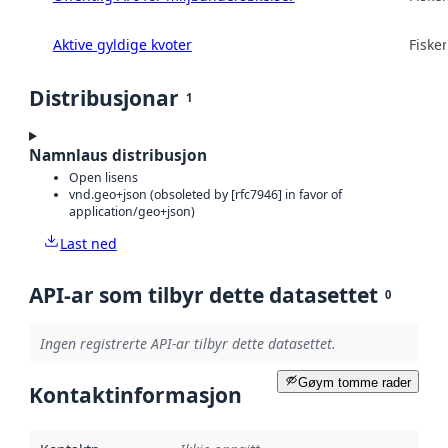
Aktive gyldige kvoter
Fisker
Distribusjonar
1
Namnlaus distribusjon
Open lisens
vnd.geo+json (obsoleted by [rfc7946] in favor of
application/geo+json)
Last ned
API-ar som tilbyr dette datasettet
0
Ingen registrerte API-ar tilbyr dette datasettet.
Gøym tomme rader
Kontaktinformasjon