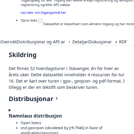
Tilgjengeleg for alle. Tilgang kan likevel krevje registrering og førespu
registrering og/eller API-nøklar.
Les meir om tilgangsnivå her
Opne data
Datasettet er klassifisert som allmenn tilgang og har mins
Oversikt
Distribusjonar og API-ar
Detaljar
Diskusjonar
RDF
1
0
Skildring
Det finnes 52 hverdagsturer i Stavanger, én for hver av
årets uker. Dette datasettet inneholder 4 ressurser for tur
16. Det er kart over turen i gpx-, geojson- og pdf-format. I
tillegg er der en tekstfil som beskriver turen.
Distribusjonar
1
Namnlaus distribusjon
Open lisens
vnd.geo+json (obsoleted by [rfc7946] in favor of
application/geo+json)