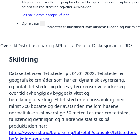
Tilgjengeleg for alle. Tilgang kan likevel krevje registrering og førespu
be om slik registrering og/eller API-nøklar.
Les meir om tilgangsnivå her
Opne data
Datasettet er klassifisert som allmenn tilgang og har mins
Oversikt
Distribusjonar og API-ar
Detaljar
Diskusjonar
RDF
7
0
Skildring
Datasettet viser Tettsteder pr. 01.01.2022. Tettsteder er
geografiske områder som har en dynamisk avgrensing,
og antall tettsteder og deres yttergrenser vil endre seg
over tid avhengig av byggeaktivitet og
befolkningsutvikling. Et tettsted er en hussamling med
minst 200 bosatte og der avstanden mellom husene
normalt ikke skal overstige 50 meter. Les mer om tettsted,
fullstendig definisjon og tilhørende statistikk på
produktsiden her:
https://www.ssb.no/befolkning/folketall/statistikk/tettsteders-
befolkning-og-areal