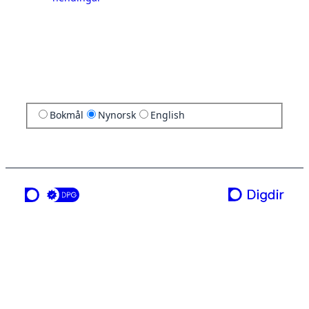
Bokmål
Nynorsk
English
ei teneste frå