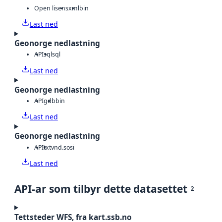
Open lisens
xml
bin
Last ned
Geonorge nedlastning
API
sql
sql
Last ned
Geonorge nedlastning
API
gdb
bin
Last ned
Geonorge nedlastning
API
txt
vnd.sosi
Last ned
API-ar som tilbyr dette datasettet
2
Tettsteder WFS, fra kart.ssb.no