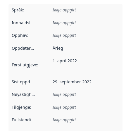
Språk
:
Ikkje oppgitt
Innhaldsleverandørar
Ikkje oppgitt
:
Opphav
:
Ikkje oppgitt
Oppdateringsfrekvens
Årleg
:
1. april 2022
Først utgjeve
:
Denne datoen seier når dataa i dette datasettet 
Sist oppdatert
:
29. september 2022
Nøyaktigheit
:
Ikkje oppgitt
Tilgjenge
:
Ikkje oppgitt
Fullstendigheit
:
Ikkje oppgitt