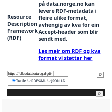
på data.norge.no kan
levere RDF-metadata i
Resource
fleire ulike format,
Description
avhengig av kva for ein
Framework
Accept-header som blir
(RDF)
sendt med.
Les meir om RDF og kva
format vi støttar her
Kopier
Turtle
RDF/XML
JSON-LD
Kopier