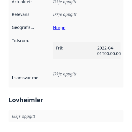
Aktualitet
:
Ikkje oppgitt
Relevans
:
Ikkje oppgitt
Geografisk område
:
Norge
Tidsrom
:
Frå
:
2022-04-
01T00:00:00Z
Ikkje oppgitt
I samsvar med
:
Referanse til ei implementeringsregel eller an
Lovheimler
Ikkje oppgitt