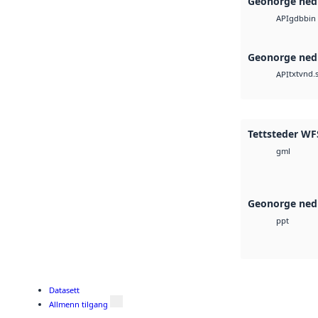
Geonorge ned
gdb
bin
API
Geonorge ned
txt
vnd.s
API
Tettsteder WFS
gml
Geonorge ned
ppt
Datasett
Allmenn tilgang