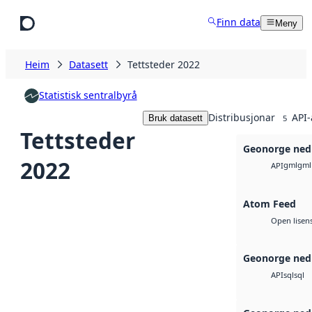
Hopp til hovudinnhald
Finn data
Meny
Heim
Datasett
Tettsteder 2022
Statistisk sentralbyrå
Distribusjonar
API-
Bruk datasett
5
Tettsteder
Geonorge ned
2022
gml
gml
API
Atom Feed
Open lisen
Geonorge ned
sql
sql
API