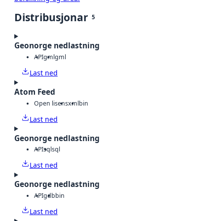
Distribusjonar
5
Geonorge nedlastning
API
gml
gml
Last ned
Atom Feed
Open lisens
xml
bin
Last ned
Geonorge nedlastning
API
sql
sql
Last ned
Geonorge nedlastning
API
gdb
bin
Last ned