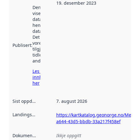
19. desember 2023
Denne datoen
viser når
datasettet vart
henta inn av
data.norge.no.
Det kan ha
vore
Publisert
:
tilgjengeleg
tidlegare
andre stader.
Les meir om
innhenting
her
Sist oppdatert
:
7. august 2026
Landingsside
:
https://kartkatalog.geonorge.no/Metad
a644-43d5-bbdb-33a217f458ef
Dokumentasjon
:
Ikkje oppgitt