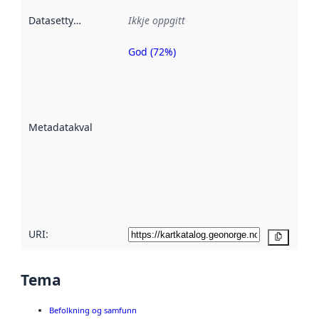
Datasettype
:
Ikkje oppgitt
God (72%)
Metadatakvalitet
er ein indikator
på kor godt
datasettene er
beskrive ved
Metadatakvalitet
:
hjelp av
metadata.
Les meir om
metadatakvalitet
her
URI:
Kopier
Tema
Befolkning og samfunn