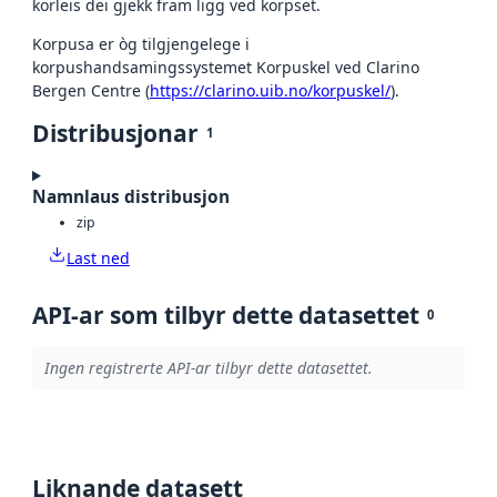
korleis dei gjekk fram ligg ved korpset.
Korpusa er òg tilgjengelege i
korpushandsamingssystemet Korpuskel ved Clarino
Bergen Centre (
https://clarino.uib.no/korpuskel/
).
Distribusjonar
1
Namnlaus distribusjon
zip
Last ned
API-ar som tilbyr dette datasettet
0
Ingen registrerte API-ar tilbyr dette datasettet.
Liknande datasett