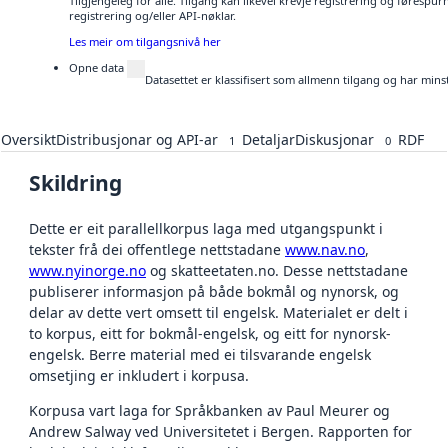
Tilgjengeleg for alle. Tilgang kan likevel krevje registrering og førespu
registrering og/eller API-nøklar.
Les meir om tilgangsnivå her
Opne data
Datasettet er klassifisert som allmenn tilgang og har mins
Oversikt
Distribusjonar og API-ar
Detaljar
Diskusjonar
RDF
1
0
Skildring
Dette er eit parallellkorpus laga med utgangspunkt i
tekster frå dei offentlege nettstadane
www.nav.no
,
www.nyinorge.no
og skatteetaten.no. Desse nettstadane
publiserer informasjon på både bokmål og nynorsk, og
delar av dette vert omsett til engelsk. Materialet er delt i
to korpus, eitt for bokmål-engelsk, og eitt for nynorsk-
engelsk. Berre material med ei tilsvarande engelsk
omsetjing er inkludert i korpusa.
Korpusa vart laga for Språkbanken av Paul Meurer og
Andrew Salway ved Universitetet i Bergen. Rapporten for