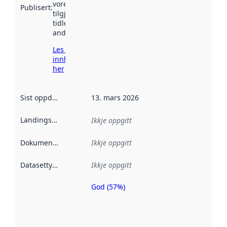
vore
Publisert
:
tilgjengeleg
tidlegare
andre stader.
Les meir om
innhenting
her
Sist oppdatert
:
13. mars 2026
Landingsside
:
Ikkje oppgitt
Dokumentasjon
:
Ikkje oppgitt
Datasettype
:
Ikkje oppgitt
God (57%)
Metadatakvalitet
er ein indikator
på kor godt
datasettene er