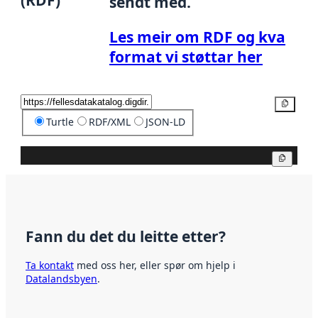
sendt med.
Les meir om RDF og kva
format vi støttar her
Kopier
Turtle
RDF/XML
JSON-LD
Kopier
Fann du det du leitte etter?
Ta kontakt
med oss her, eller spør om hjelp i
Datalandsbyen
.