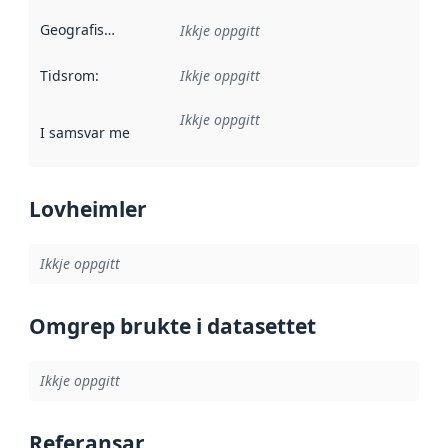
Geografisk område
:
Ikkje oppgitt
Tidsrom
:
Ikkje oppgitt
Ikkje oppgitt
I samsvar med
:
Referanse til ei implementeringsregel eller an
Lovheimler
Ikkje oppgitt
Omgrep brukte i datasettet
Ikkje oppgitt
Referansar