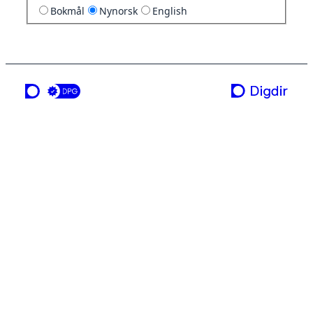
Bokmål
Nynorsk
English
ei teneste frå