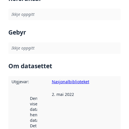
Ikkje oppgitt
Gebyr
Ikkje oppgitt
Om datasettet
Utgjevar
:
Nasjonalbiblioteket
2. mai 2022
Denne datoen
viser når
datasettet vart
henta inn av
data.norge.no.
Det kan ha