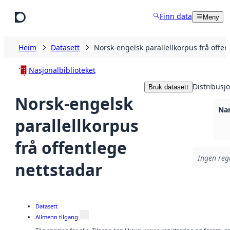
Hopp til hovudinnhald
Finn data
Meny
Heim
Datasett
Norsk-engelsk parallellkorpus frå offen
Nasjonalbiblioteket
Distribusj
Bruk datasett
Norsk-engelsk
Nam
parallellkorpus
frå offentlege
Ingen regi
nettstadar
Datasett
Allmenn tilgang