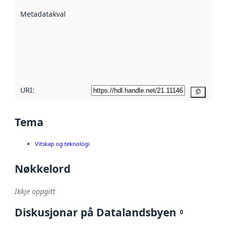
beskrive ved
Metadatakvalitet
:
hjelp av
metadata.
Les meir om
metadatakvalitet
her
URI:
Kopier
Tema
Vitskap og teknologi
Nøkkelord
Ikkje oppgitt
Diskusjonar på Datalandsbyen
0