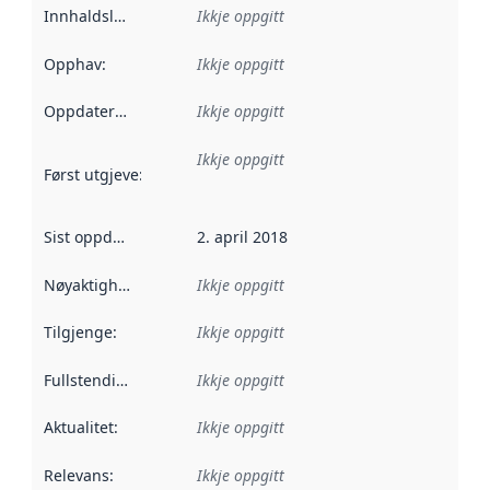
Innhaldsleverandørar
Ikkje oppgitt
:
Opphav
:
Ikkje oppgitt
Oppdateringsfrekvens
Ikkje oppgitt
:
Ikkje oppgitt
Først utgjeve
:
Denne datoen seier når dataa i dette datasettet 
Sist oppdatert
:
2. april 2018
Nøyaktigheit
:
Ikkje oppgitt
Tilgjenge
:
Ikkje oppgitt
Fullstendigheit
:
Ikkje oppgitt
Aktualitet
:
Ikkje oppgitt
Relevans
:
Ikkje oppgitt