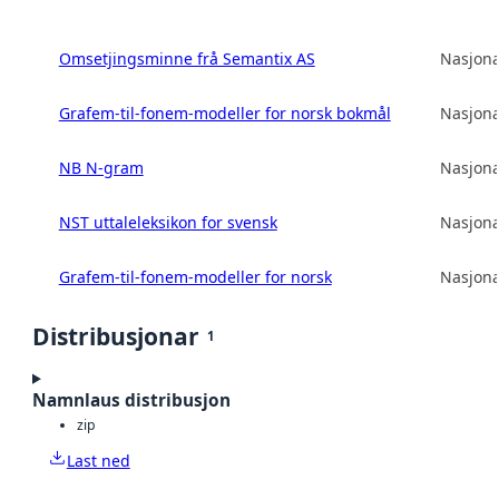
Omsetjingsminne frå Semantix AS
Nasjona
Grafem-til-fonem-modeller for norsk bokmål
Nasjona
NB N-gram
Nasjona
NST uttaleleksikon for svensk
Nasjona
Grafem-til-fonem-modeller for norsk
Nasjona
Distribusjonar
1
Namnlaus distribusjon
zip
Last ned