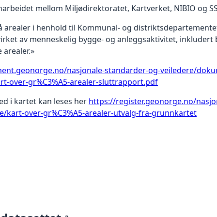
samarbeidet mellom Miljødirektoratet, Kartverket, NIBIO og S
 arealer i henhold til Kommunal- og distriktsdepartementet
påvirket av menneskelig bygge- og anleggsaktivitet, inkluder
 arealer.»
ment.geonorge.no/nasjonale-standarder-og-veiledere/doku
rt-over-gr%C3%A5-arealer-sluttrapport.pdf
d i kartet kan leses her
https://register.geonorge.no/nasj
/kart-over-gr%C3%A5-arealer-utvalg-fra-grunnkartet