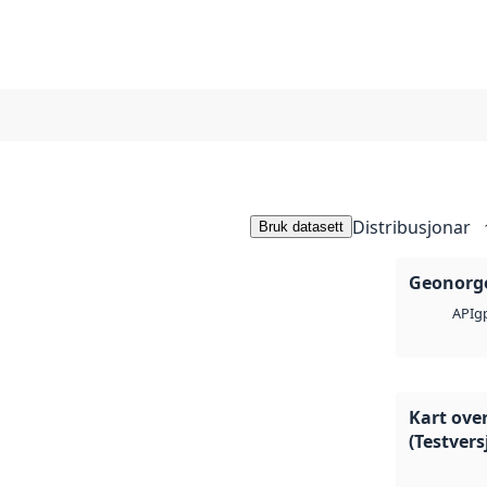
Distribusjonar
Bruk datasett
Geonorge
g
API
Kart ove
(Testvers