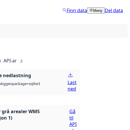
Finn data
Del data
Meny
API-ar
1
2
 nedlastning
Last
pkg
geopackage+sqlite3
ned
r grå arealer WMS
Gå
jon 1)
til
API