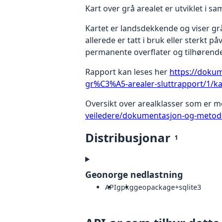
Kart over grå arealet er utviklet i 
Kartet er landsdekkende og viser grå
allerede er tatt i bruk eller sterkt 
permanente overflater og tilhørende
Rapport kan leses her
https://doku
gr%C3%A5-arealer-sluttrapport/1/ka
Oversikt over arealklasser som er me
veiledere/dokumentasjon-og-metode
Distribusjonar
1
Geonorge nedlastning
API
gpkg
geopackage+sqlite3