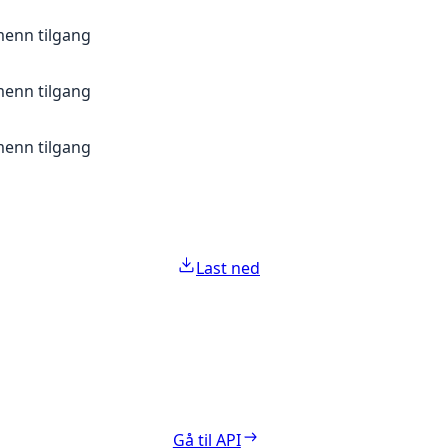
menn tilgang
menn tilgang
menn tilgang
Last ned
Gå til API