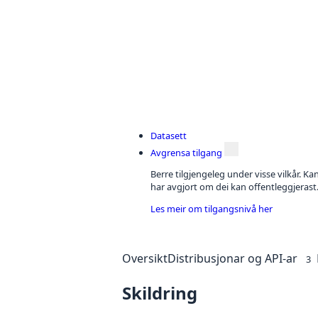
Datasett
Avgrensa tilgang
Berre tilgjengeleg under visse vilkår. Kan
har avgjort om dei kan offentleggjerast
Les meir om tilgangsnivå her
Oversikt
Distribusjonar og API-ar
3
Skildring