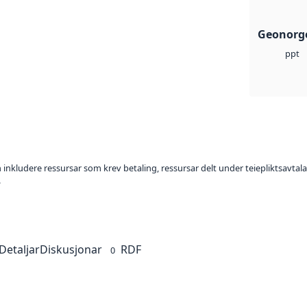
Geonorge
ppt
 inkludere ressursar som krev betaling, ressursar delt under teiepliktsavtalar,
.
Detaljar
Diskusjonar
RDF
0