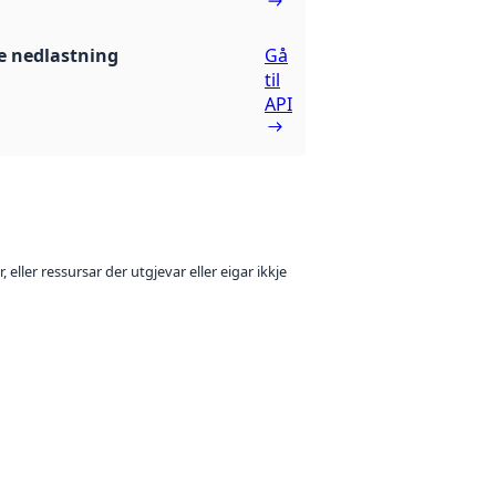
 nedlastning
Gå
til
API
 eller ressursar der utgjevar eller eigar ikkje