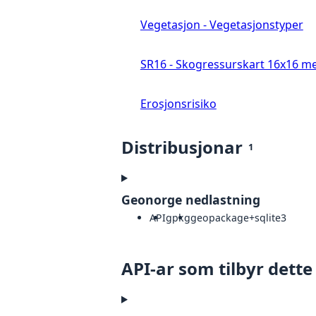
Vegetasjon - Vegetasjonstyper
SR16 - Skogressurskart 16x16 me
Erosjonsrisiko
Distribusjonar
1
Geonorge nedlastning
API
gpkg
geopackage+sqlite3
API-ar som tilbyr dette