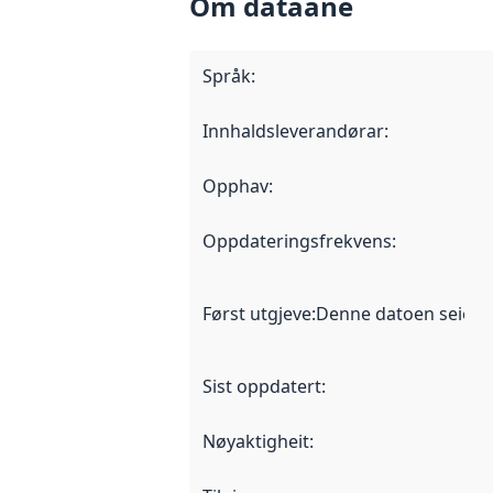
Om dataane
Språk
:
Innhaldsleverandørar
:
Opphav
:
Oppdateringsfrekvens
:
Først utgjeve
:
Denne datoen seier nå
Sist oppdatert
:
Nøyaktigheit
: