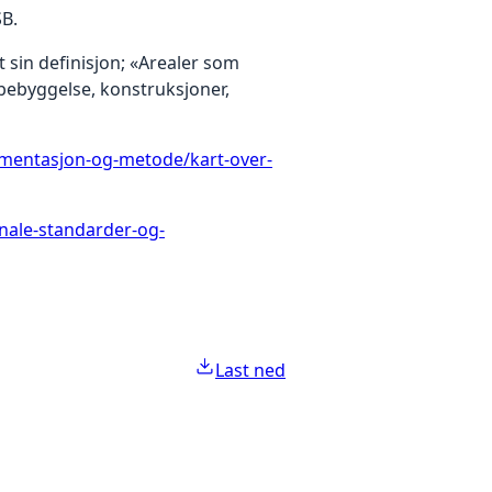
SB.
 sin definisjon; «Arealer som
t bebyggelse, konstruksjoner,
mentasjon-og-metode/kart-over-
onale-standarder-og-
Last ned