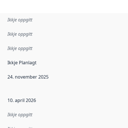
Ikkje oppgitt
Ikkje oppgitt
Ikkje oppgitt
Ikkje Planlagt
24. november 2025
r dataa i dette datasettet først blei utgitt. Det kan ha skje
10. april 2026
Ikkje oppgitt