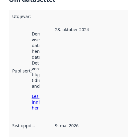
Utgjevar
:
28. oktober 2024
Denne datoen
viser når
datasettet vart
henta inn av
data.norge.no.
Det kan ha
vore
Publisert
:
tilgjengeleg
tidlegare
andre stader.
Les meir om
innhenting
her
Sist oppdatert
:
9. mai 2026