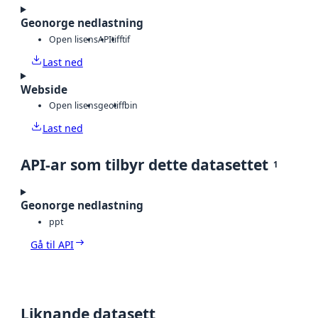
Geonorge nedlastning
Open lisens
API
tiff
tif
Last ned
Webside
Open lisens
geotiff
bin
Last ned
API-ar som tilbyr dette datasettet
1
Geonorge nedlastning
ppt
Gå til API
Liknande datasett