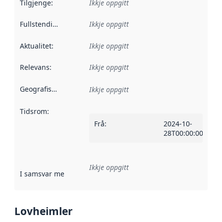
Tilgjenge
:
Ikkje oppgitt
Fullstendigheit
:
Ikkje oppgitt
Aktualitet
:
Ikkje oppgitt
Relevans
:
Ikkje oppgitt
Geografisk område
:
Ikkje oppgitt
Tidsrom
:
Frå
:
2024-10-
28T00:00:00Z
Ikkje oppgitt
I samsvar med
:
Referanse til ei implementeringsregel eller an
Lovheimler