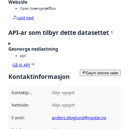
Webside
Open lisens
geotiff
bin
Last ned
API-ar som tilbyr dette datasettet
1
Geonorge nedlastning
ppt
Gå til API
Gøym tomme rader
Kontaktinformasjon
Kontaktpunkt
:
Ikkje oppgitt
Nettside
:
Ikkje oppgitt
E-post
:
anders.skoglund@npolar.no