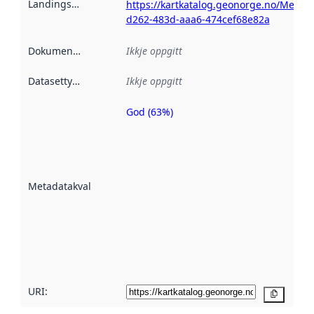
Landingsside
:
https://kartkatalog.geonorge.no/Metad
d262-483d-aaa6-474cef68e82a
Dokumentasjon
:
Ikkje oppgitt
Datasettype
:
Ikkje oppgitt
God (63%)
Metadatakvalitet
er ein indikator
på kor godt
datasettene er
beskrive ved
Metadatakvalitet
:
hjelp av
metadata.
Les meir om
metadatakvalitet
her
URI:
Kopier