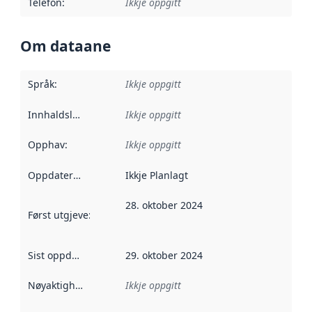
Telefon
:
Ikkje oppgitt
Om dataane
Språk
:
Ikkje oppgitt
Innhaldsleverandørar
Ikkje oppgitt
:
Opphav
:
Ikkje oppgitt
Oppdateringsfrekvens
Ikkje Planlagt
:
28. oktober 2024
Først utgjeve
:
Denne datoen seier når dataa i dette datasettet 
Sist oppdatert
:
29. oktober 2024
Nøyaktigheit
:
Ikkje oppgitt