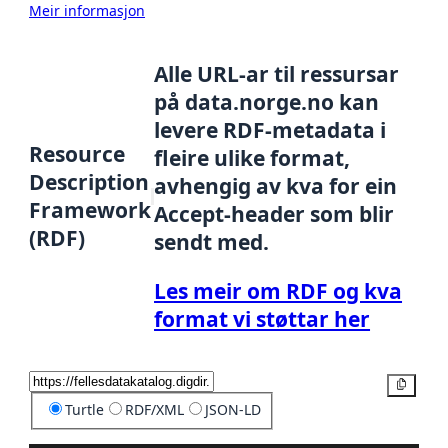
Meir informasjon
Alle URL-ar til ressursar
på data.norge.no kan
levere RDF-metadata i
Resource
fleire ulike format,
Description
avhengig av kva for ein
Framework
Accept-header som blir
(RDF)
sendt med.
Les meir om RDF og kva
format vi støttar her
Kopier
Turtle
RDF/XML
JSON-LD