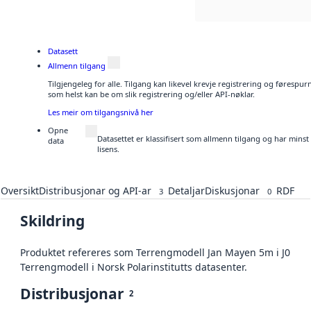
Datasett
Allmenn tilgang
Tilgjengeleg for alle. Tilgang kan likevel krevje registrering og førespu
som helst kan be om slik registrering og/eller API-nøklar.
Les meir om tilgangsnivå her
Opne
Datasettet er klassifisert som allmenn tilgang og har mins
data
lisens.
Oversikt
Distribusjonar og API-ar
Detaljar
Diskusjonar
RDF
3
0
Skildring
Produktet refereres som Terrengmodell Jan Mayen 5m i J0
Terrengmodell i Norsk Polarinstitutts datasenter.
Distribusjonar
2