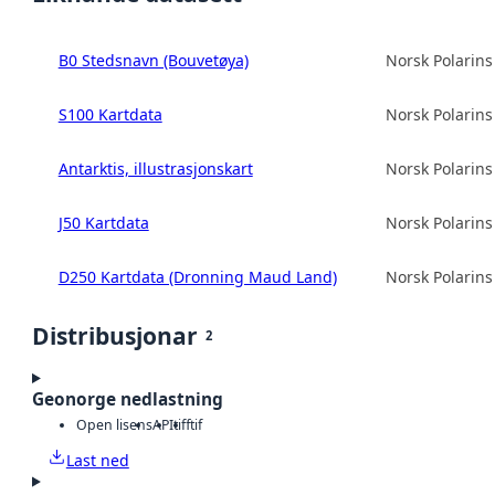
B0 Stedsnavn (Bouvetøya)
Norsk Polarinst
S100 Kartdata
Norsk Polarinst
Antarktis, illustrasjonskart
Norsk Polarinst
J50 Kartdata
Norsk Polarinst
D250 Kartdata (Dronning Maud Land)
Norsk Polarinst
Distribusjonar
2
Geonorge nedlastning
Open lisens
API
tiff
tif
Last ned