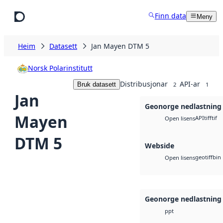
Hopp til hovudinnhald
Finn data
Meny
Heim
Datasett
Jan Mayen DTM 5
Norsk Polarinstitutt
Distribusjonar
API-ar
Bruk datasett
2
1
Jan
Geonorge nedlastning
Mayen
API
tiff
tif
Open lisens
DTM 5
Webside
geotiff
bin
Open lisens
Geonorge nedlastning
ppt