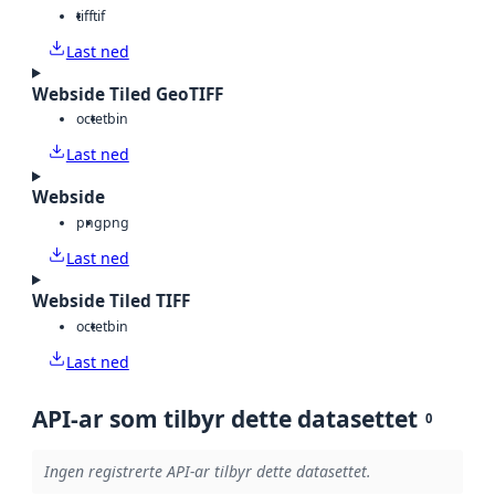
tiff
tif
Last ned
Webside Tiled GeoTIFF
octet
bin
Last ned
Webside
png
png
Last ned
Webside Tiled TIFF
octet
bin
Last ned
API-ar som tilbyr dette datasettet
0
Ingen registrerte API-ar tilbyr dette datasettet.