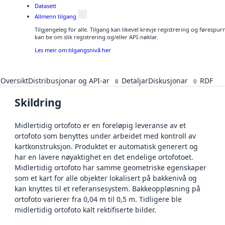
Datasett
Allmenn tilgang
Tilgjengeleg for alle. Tilgang kan likevel krevje registrering og førespu
kan be om slik registrering og/eller API-nøklar.
Les meir om tilgangsnivå her
Oversikt
Distribusjonar og API-ar
Detaljar
Diskusjonar
RDF
8
0
Skildring
Midlertidig ortofoto er en foreløpig leveranse av et
ortofoto som benyttes under arbeidet med kontroll av
kartkonstruksjon. Produktet er automatisk generert og
har en lavere nøyaktighet en det endelige ortofotoet.
Midlertidig ortofoto har samme geometriske egenskaper
som et kart for alle objekter lokalisert på bakkenivå og
kan knyttes til et referansesystem. Bakkeoppløsning på
ortofoto varierer fra 0,04 m til 0,5 m. Tidligere ble
midlertidig ortofoto kalt rektifiserte bilder.