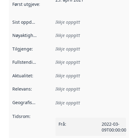
Først utgjeve
:
Denne datoen seier når dataa i dette datasettet 
Sist oppdatert
:
Ikkje oppgitt
Nøyaktigheit
:
Ikkje oppgitt
Tilgjenge
:
Ikkje oppgitt
Fullstendigheit
:
Ikkje oppgitt
Aktualitet
:
Ikkje oppgitt
Relevans
:
Ikkje oppgitt
Geografisk område
:
Ikkje oppgitt
Tidsrom
:
Frå
:
2022-03-
09T00:00:00Z