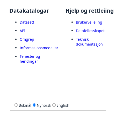
Datakatalogar
Hjelp og rettleiing
Datasett
Brukerveileiing
API
Datafellesskapet
Omgrep
Teknisk
dokumentasjon
Informasjonsmodellar
Tenester og
hendingar
Bokmål
Nynorsk
English