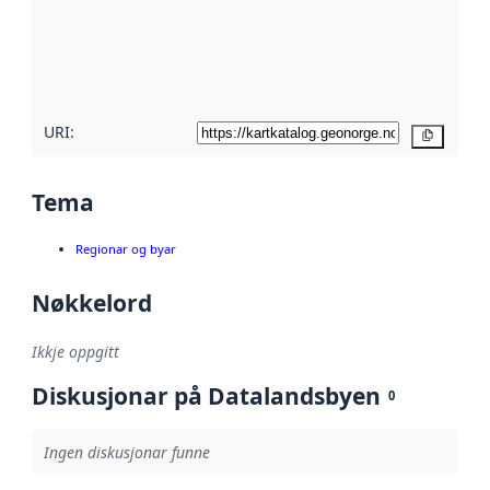
Les meir om
metadatakvalitet
her
URI:
Kopier
Tema
Regionar og byar
Nøkkelord
Ikkje oppgitt
Diskusjonar på Datalandsbyen
0
Ingen diskusjonar funne