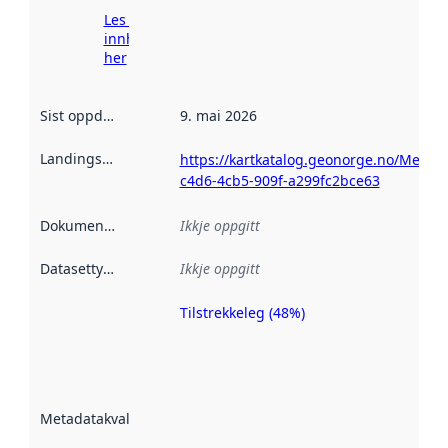
Les meir om
innhenting
her
Sist oppdatert
:
9. mai 2026
Landingsside
:
https://kartkatalog.geonorge.no/Metada
c4d6-4cb5-909f-a299fc2bce63
Dokumentasjon
:
Ikkje oppgitt
Datasettype
:
Ikkje oppgitt
Tilstrekkeleg (48%)
Metadatakvalitet
er ein indikator
på kor godt
datasettene er
beskrive ved
Metadatakvalitet
:
hjelp av
metadata.