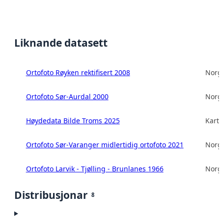
Liknande datasett
Ortofoto Røyken rektifisert 2008
Norg
Ortofoto Sør-Aurdal 2000
Norg
Høydedata Bilde Troms 2025
Kart
Ortofoto Sør-Varanger midlertidig ortofoto 2021
Norg
Ortofoto Larvik - Tjølling - Brunlanes 1966
Norg
Distribusjonar
8