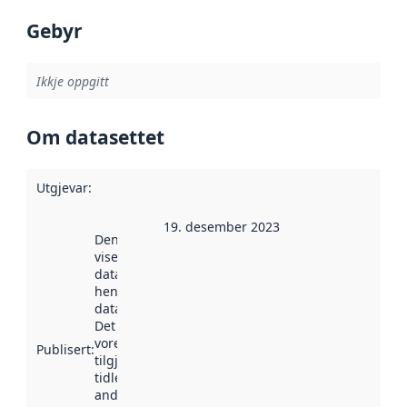
Gebyr
Ikkje oppgitt
Om datasettet
Utgjevar
:
19. desember 2023
Denne datoen
viser når
datasettet vart
henta inn av
data.norge.no.
Det kan ha
vore
Publisert
:
tilgjengeleg
tidlegare
andre stader.