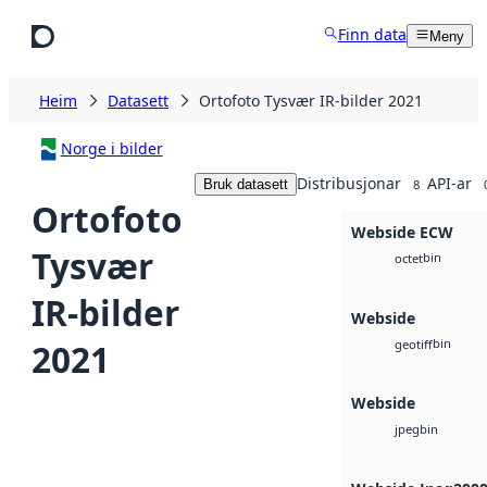
Hopp til hovudinnhald
Finn data
Meny
Heim
Datasett
Ortofoto Tysvær IR-bilder 2021
Norge i bilder
Distribusjonar
API-ar
Bruk datasett
8
Ortofoto
Webside ECW
Tysvær
bin
octet
IR-bilder
Webside
bin
2021
geotiff
Webside
bin
jpeg