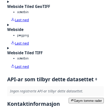
Webside Tiled GeoTIFF
octet
bin
Last ned
Webside
png
png
Last ned
Webside Tiled TIFF
octet
bin
Last ned
API-ar som tilbyr dette datasettet
0
Ingen registrerte API-ar tilbyr dette datasettet.
Gøym tomme rader
Kontaktinformasjon