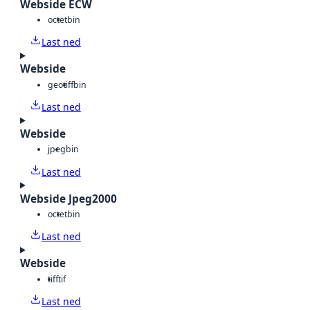
Webside ECW
octet
bin
Last ned
Webside
geotiff
bin
Last ned
Webside
jpeg
bin
Last ned
Webside Jpeg2000
octet
bin
Last ned
Webside
tiff
tif
Last ned