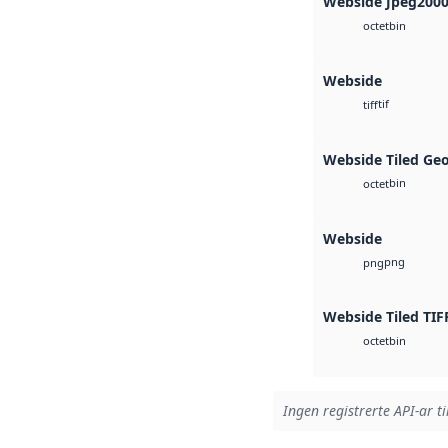
Webside Jpeg200
bin
octet
Webside
tif
tiff
Webside Tiled Ge
bin
octet
Webside
png
png
Webside Tiled TIF
bin
octet
Ingen registrerte API-ar ti