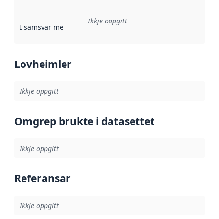
Ikkje oppgitt
I samsvar med
:
Referanse til ei implementeringsregel eller an
Lovheimler
Ikkje oppgitt
Omgrep brukte i datasettet
Ikkje oppgitt
Referansar
Ikkje oppgitt