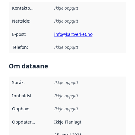
Kontaktpunkt
:
Ikkje oppgitt
Nettside
:
Ikkje oppgitt
E-post
:
info@kartverket.no
Telefon
:
Ikkje oppgitt
Om dataane
Språk
:
Ikkje oppgitt
Innhaldsleverandørar
Ikkje oppgitt
:
Opphav
:
Ikkje oppgitt
Oppdateringsfrekvens
Ikkje Planlagt
:
25. april 2021