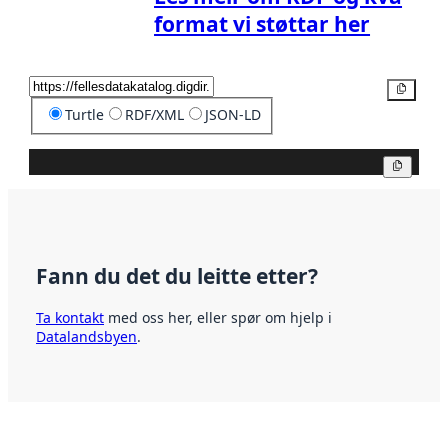
format vi støttar her
Kopier
Turtle
RDF/XML
JSON-LD
Kopier
Fann du det du leitte etter?
Ta kontakt
med oss her, eller spør om hjelp i
Datalandsbyen
.