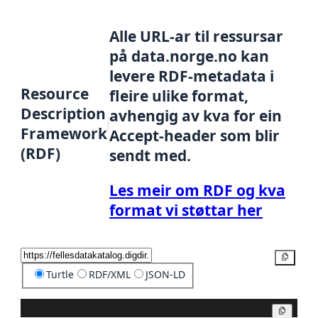
Alle URL-ar til ressursar
på data.norge.no kan
levere RDF-metadata i
Resource
fleire ulike format,
Description
avhengig av kva for ein
Framework
Accept-header som blir
(RDF)
sendt med.
Les meir om RDF og kva
format vi støttar her
Kopier
Turtle
RDF/XML
JSON-LD
Kopier