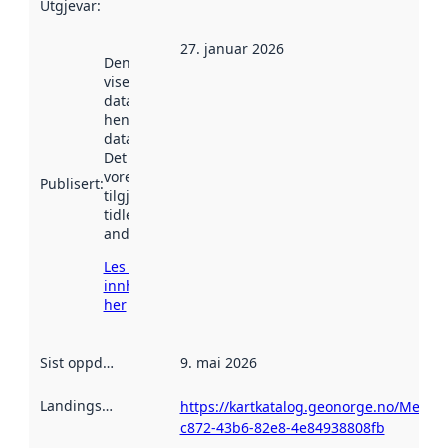
Utgjevar
:
27. januar 2026
Denne datoen
viser når
datasettet vart
henta inn av
data.norge.no.
Det kan ha
vore
Publisert
:
tilgjengeleg
tidlegare
andre stader.
Les meir om
innhenting
her
Sist oppdatert
:
9. mai 2026
Landingsside
:
https://kartkatalog.geonorge.no/Metad
c872-43b6-82e8-4e84938808fb