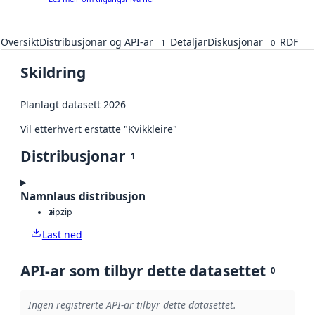
Oversikt
Distribusjonar og API-ar
Detaljar
Diskusjonar
RDF
1
0
Skildring
Planlagt datasett 2026
Vil etterhvert erstatte "Kvikkleire"
Distribusjonar
1
Namnlaus distribusjon
zip
zip
Last ned
API-ar som tilbyr dette datasettet
0
Ingen registrerte API-ar tilbyr dette datasettet.