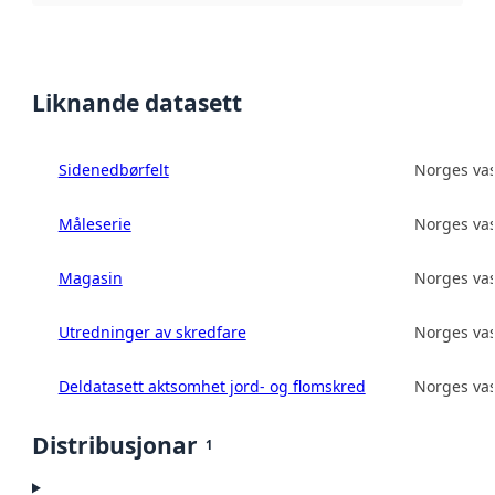
Liknande datasett
Sidenedbørfelt
Norges vas
Måleserie
Norges vas
Magasin
Norges vas
Utredninger av skredfare
Norges vas
Deldatasett aktsomhet jord- og flomskred
Norges vas
Distribusjonar
1