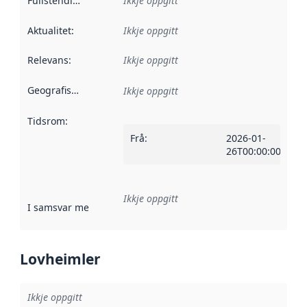
Fullstendigheit
:
Ikkje oppgitt
Aktualitet
:
Ikkje oppgitt
Relevans
:
Ikkje oppgitt
Geografisk område
:
Ikkje oppgitt
Tidsrom
:
Frå
:
2026-01-
26T00:00:00Z
Ikkje oppgitt
I samsvar med
:
Referanse til ei implementeringsregel eller an
Lovheimler
Ikkje oppgitt