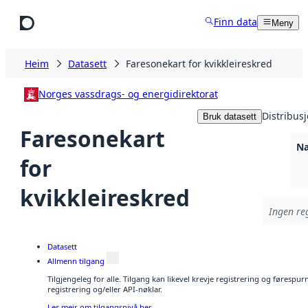
Hopp til hovudinnhald
Finn data
Meny
Heim
Datasett
Faresonekart for kvikkleireskred
Norges vassdrags- og energidirektorat
Distribus
Bruk datasett
Faresonekart
Na
for
kvikkleireskred
Ingen reg
Datasett
Allmenn tilgang
Tilgjengeleg for alle. Tilgang kan likevel krevje registrering og førespu
registrering og/eller API-nøklar.
Les meir om tilgangsnivå her