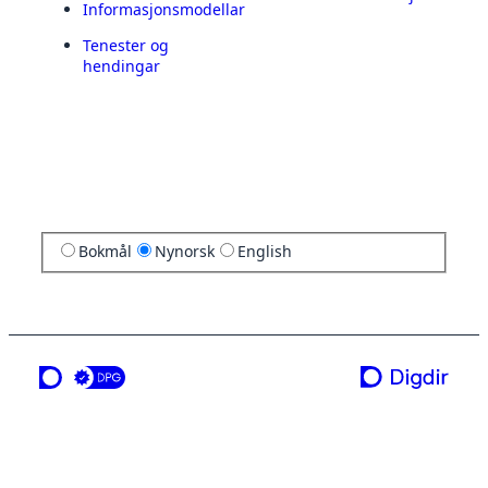
Informasjonsmodellar
Tenester og
hendingar
Bokmål
Nynorsk
English
ei teneste frå