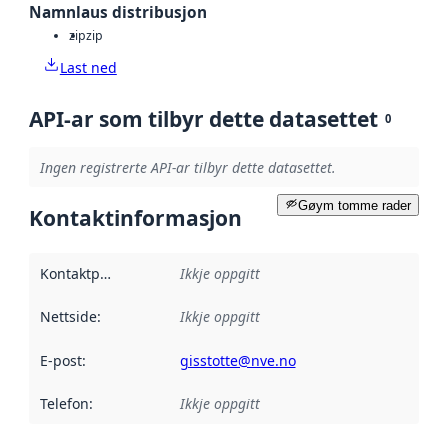
Namnlaus distribusjon
zip
zip
Last ned
API-ar som tilbyr dette datasettet
0
Ingen registrerte API-ar tilbyr dette datasettet.
Gøym tomme rader
Kontaktinformasjon
Kontaktpunkt
:
Ikkje oppgitt
Nettside
:
Ikkje oppgitt
E-post
:
gisstotte@nve.no
Telefon
:
Ikkje oppgitt