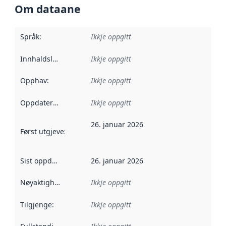
Om dataane
Språk
:
Ikkje oppgitt
Innhaldsleverandørar
Ikkje oppgitt
:
Opphav
:
Ikkje oppgitt
Oppdateringsfrekvens
Ikkje oppgitt
:
26. januar 2026
Først utgjeve
:
Denne datoen seier når dataa i dette datasettet 
Sist oppdatert
:
26. januar 2026
Nøyaktigheit
:
Ikkje oppgitt
Tilgjenge
:
Ikkje oppgitt