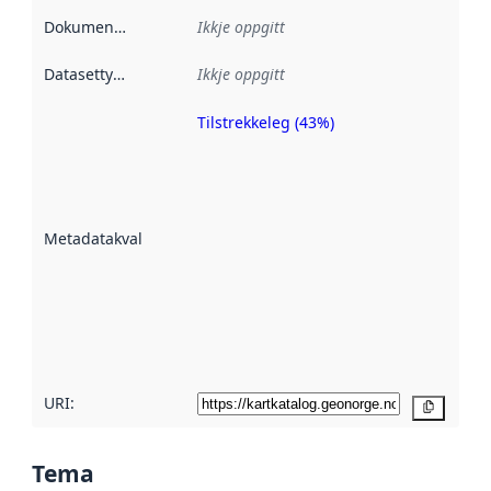
Dokumentasjon
:
Ikkje oppgitt
Datasettype
:
Ikkje oppgitt
Tilstrekkeleg (43%)
Metadatakvalitet
er ein indikator
på kor godt
datasettene er
beskrive ved
Metadatakvalitet
:
hjelp av
metadata.
Les meir om
metadatakvalitet
her
URI:
Kopier
Tema