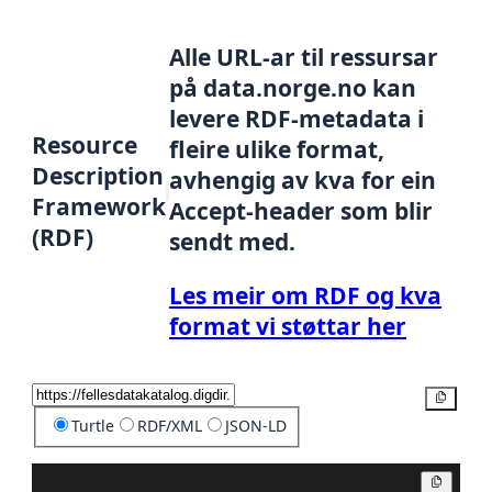
Alle URL-ar til ressursar
på data.norge.no kan
levere RDF-metadata i
Resource
fleire ulike format,
Description
avhengig av kva for ein
Framework
Accept-header som blir
(RDF)
sendt med.
Les meir om RDF og kva
format vi støttar her
Kopier
Turtle
RDF/XML
JSON-LD
Kopier