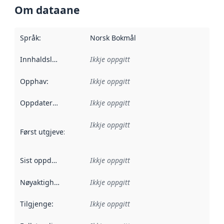
Om dataane
Språk
:
Norsk Bokmål
Innhaldsleverandørar
Ikkje oppgitt
:
Opphav
:
Ikkje oppgitt
Oppdateringsfrekvens
Ikkje oppgitt
:
Ikkje oppgitt
Først utgjeve
:
Denne datoen seier når dataa i dette datasettet 
Sist oppdatert
:
Ikkje oppgitt
Nøyaktigheit
:
Ikkje oppgitt
Tilgjenge
:
Ikkje oppgitt