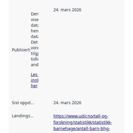
24. mars 2026
Denne datoen
viser når
datasettet vart
henta inn av
data.norge.no.
Det kan ha
vore
Publisert
:
tilgjengeleg
tidlegare
andre stader.
Les meir om
innhenting
her
Sist oppdatert
:
24. mars 2026
Landingsside
:
https://www.udir.no/tall-og-
forskning/statistikk/statistikk-
barnehage/antall-barn-bhg-