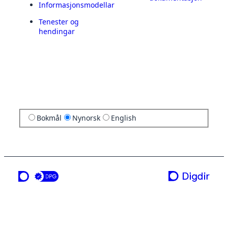
Informasjonsmodellar
Tenester og
hendingar
Bokmål
Nynorsk
English
ei teneste frå