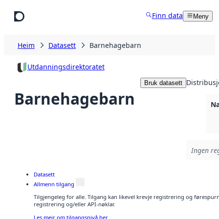
Hopp til hovudinnhald
Finn data
Meny
Heim
Datasett
Barnehagebarn
Utdanningsdirektoratet
Distribus
Bruk datasett
Barnehagebarn
Na
Ingen reg
Datasett
Allmenn tilgang
Tilgjengeleg for alle. Tilgang kan likevel krevje registrering og førespu
registrering og/eller API-nøklar.
Les meir om tilgangsnivå her