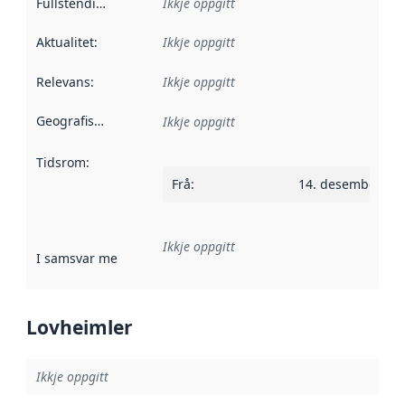
Fullstendigheit
:
Ikkje oppgitt
Aktualitet
:
Ikkje oppgitt
Relevans
:
Ikkje oppgitt
Geografisk område
:
Ikkje oppgitt
Tidsrom
:
Frå
:
14. desember 20
Ikkje oppgitt
I samsvar med
:
Referanse til ei implementeringsregel eller an
Lovheimler
Ikkje oppgitt