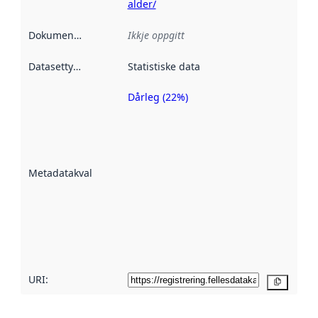
alder/
Dokumentasjon
:
Ikkje oppgitt
Datasettype
:
Statistiske data
Dårleg (22%)
Metadatakvalitet
er ein indikator
på kor godt
datasettene er
beskrive ved
Metadatakvalitet
:
hjelp av
metadata.
Les meir om
metadatakvalitet
her
URI:
Kopier