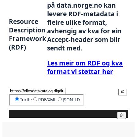
på data.norge.no kan
levere RDF-metadata i
Resource
fleire ulike format,
Description
avhengig av kva for ein
Framework
Accept-header som blir
(RDF)
sendt med.
Les meir om RDF og kva
format vi støttar her
Kopier
Turtle
RDF/XML
JSON-LD
Kopier