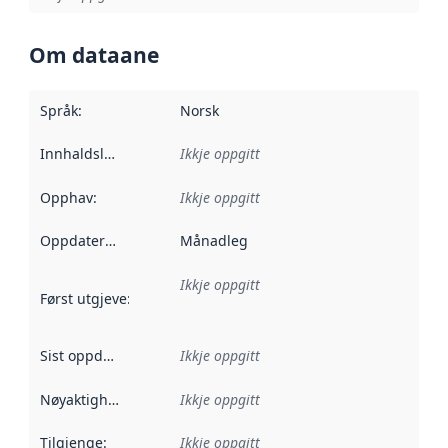
Om dataane
Språk
:
Norsk
Innhaldsleverandørar
Ikkje oppgitt
:
Opphav
:
Ikkje oppgitt
Oppdateringsfrekvens
Månadleg
:
Ikkje oppgitt
Først utgjeve
:
Denne datoen seier når dataa i dette datasettet 
Sist oppdatert
:
Ikkje oppgitt
Nøyaktigheit
:
Ikkje oppgitt
Tilgjenge
:
Ikkje oppgitt