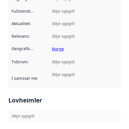
Fullstendigheit
:
Ikkje oppgitt
Aktualitet
:
Ikkje oppgitt
Relevans
:
Ikkje oppgitt
Geografisk område
:
Norge
Tidsrom
:
Ikkje oppgitt
Ikkje oppgitt
I samsvar med
:
Referanse til ei implementeringsregel eller an
Lovheimler
Ikkje oppgitt