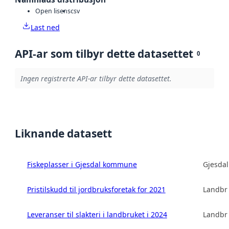
Open lisens
csv
Last ned
API-ar som tilbyr dette datasettet
0
Ingen registrerte API-ar tilbyr dette datasettet.
Liknande datasett
Fiskeplasser i Gjesdal kommune
Gjesda
Pristilskudd til jordbruksforetak for 2021
Landbru
Leveranser til slakteri i landbruket i 2024
Landbru