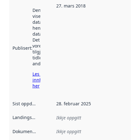
27. mars 2018
Denne datoen
viser når
datasettet vart
henta inn av
data.norge.no.
Det kan ha
vore
Publisert
:
tilgjengeleg
tidlegare
andre stader.
Les meir om
innhenting
her
Sist oppdatert
:
28. februar 2025
Landingsside
:
Ikkje oppgitt
Dokumentasjon
:
Ikkje oppgitt