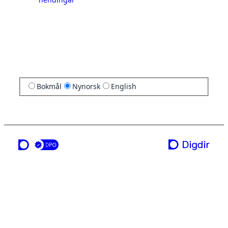
Bokmål
Nynorsk
English
ei teneste frå