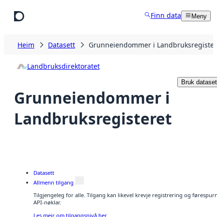
Hopp til hovudinnhald
Finn data
Meny
Heim
Datasett
Grunneiendommer i Landbruksregister
Landbruksdirektoratet
Bruk dataset
Grunneiendommer i
Landbruksregisteret
Datasett
Allmenn tilgang
Tilgjengeleg for alle. Tilgang kan likevel krevje registrering og førespu
API-nøklar.
Les meir om tilgangsnivå her