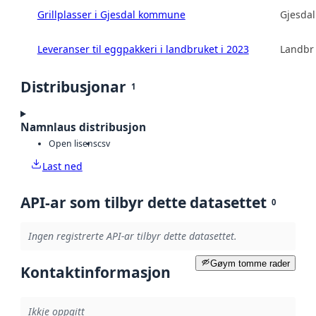
Grillplasser i Gjesdal kommune
Gjesda
Leveranser til eggpakkeri i landbruket i 2023
Landbru
Distribusjonar
1
Namnlaus distribusjon
Open lisens
csv
Last ned
API-ar som tilbyr dette datasettet
0
Ingen registrerte API-ar tilbyr dette datasettet.
Gøym tomme rader
Kontaktinformasjon
Ikkje oppgitt