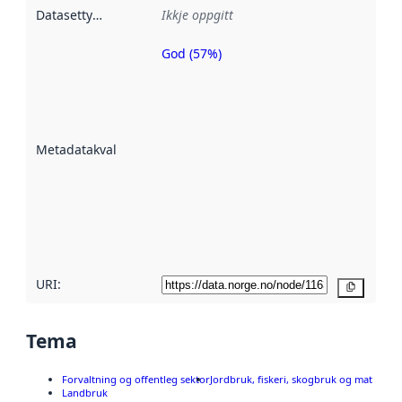
Datasettype
:
Ikkje oppgitt
God (57%)
Metadatakvalitet
er ein indikator
på kor godt
datasettene er
beskrive ved
Metadatakvalitet
:
hjelp av
metadata.
Les meir om
metadatakvalitet
her
URI:
Kopier
Tema
Forvaltning og offentleg sektor
Jordbruk, fiskeri, skogbruk og mat
Landbruk