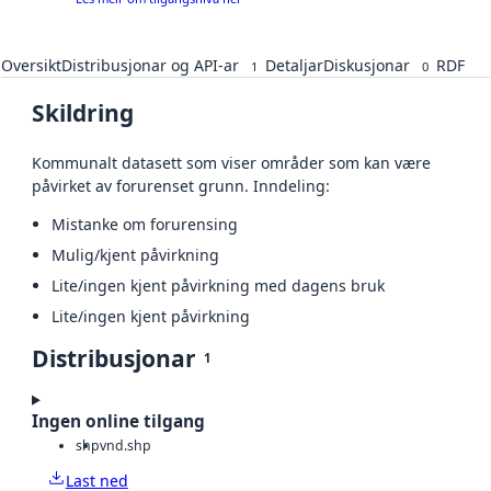
Oversikt
Distribusjonar og API-ar
Detaljar
Diskusjonar
RDF
1
0
Skildring
Kommunalt datasett som viser områder som kan være
påvirket av forurenset grunn. Inndeling:
Mistanke om forurensing
Mulig/kjent påvirkning
Lite/ingen kjent påvirkning med dagens bruk
Lite/ingen kjent påvirkning
Distribusjonar
1
Ingen online tilgang
shp
vnd.shp
Last ned