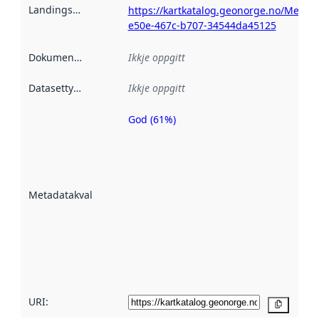
Landingsside
:
https://kartkatalog.geonorge.no/Metad
e50e-467c-b707-34544da45125
Dokumentasjon
:
Ikkje oppgitt
Datasettype
:
Ikkje oppgitt
God (61%)
Metadatakvalitet
er ein indikator
på kor godt
datasettene er
beskrive ved
Metadatakvalitet
:
hjelp av
metadata.
Les meir om
metadatakvalitet
her
URI:
Kopier