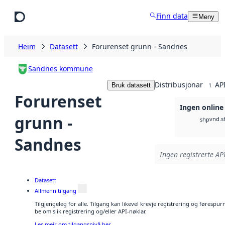
Hopp til hovudinnhald
Finn data
Meny
Heim
Datasett
Forurenset grunn - Sandnes
Sandnes kommune
Distribusjonar
API
Bruk datasett
1
Forurenset
Ingen online
grunn -
vnd.s
shp
Sandnes
Ingen registrerte API
Datasett
Allmenn tilgang
Tilgjengeleg for alle. Tilgang kan likevel krevje registrering og førespu
be om slik registrering og/eller API-nøklar.
Les meir om tilgangsnivå her