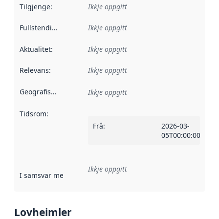
Tilgjenge
:
Ikkje oppgitt
Fullstendigheit
:
Ikkje oppgitt
Aktualitet
:
Ikkje oppgitt
Relevans
:
Ikkje oppgitt
Geografisk område
:
Ikkje oppgitt
Tidsrom
:
Frå
:
2026-03-
05T00:00:00Z
Ikkje oppgitt
I samsvar med
:
Referanse til ei implementeringsregel eller an
Lovheimler