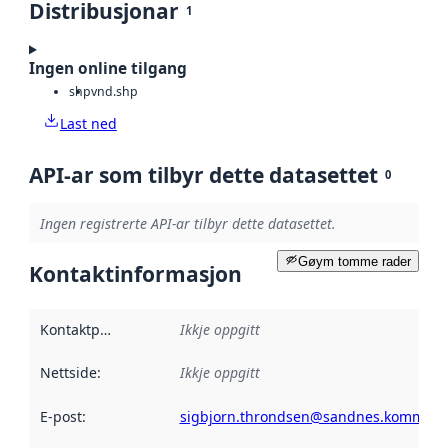
Distribusjonar
1
Ingen online tilgang
shp
vnd.shp
Last ned
API-ar som tilbyr dette datasettet
0
Ingen registrerte API-ar tilbyr dette datasettet.
Gøym tomme rader
Kontaktinformasjon
Kontaktpunkt
:
Ikkje oppgitt
Nettside
:
Ikkje oppgitt
E-post
:
sigbjorn.throndsen@sandnes.kommune