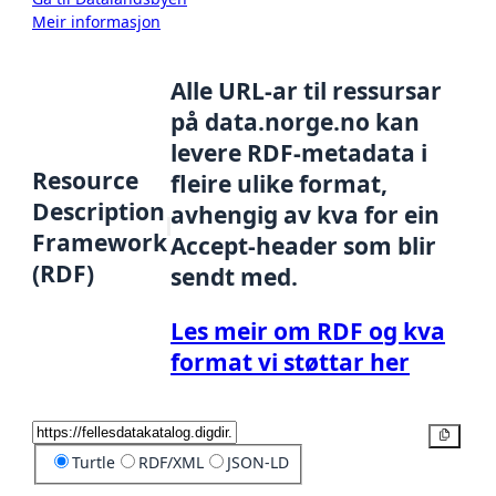
Meir informasjon
Alle URL-ar til ressursar
på data.norge.no kan
levere RDF-metadata i
Resource
fleire ulike format,
Description
avhengig av kva for ein
Framework
Accept-header som blir
(RDF)
sendt med.
Les meir om RDF og kva
format vi støttar her
Kopier
Turtle
RDF/XML
JSON-LD