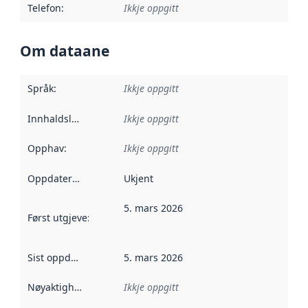
Telefon
:
Ikkje oppgitt
Om dataane
Språk
:
Ikkje oppgitt
Innhaldsleverandørar
Ikkje oppgitt
:
Opphav
:
Ikkje oppgitt
Oppdateringsfrekvens
Ukjent
:
5. mars 2026
Først utgjeve
:
Denne datoen seier når dataa i dette datasettet 
Sist oppdatert
:
5. mars 2026
Nøyaktigheit
:
Ikkje oppgitt