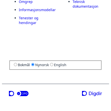
Omgrep
Teknisk
dokumentasjon
Informasjonsmodellar
Tenester og
hendingar
Bokmål
Nynorsk
English
ei teneste frå