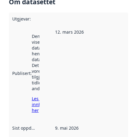
Om datasettet
Utgjevar
:
12. mars 2026
Denne datoen
viser når
datasettet vart
henta inn av
data.norge.no.
Det kan ha
vore
Publisert
:
tilgjengeleg
tidlegare
andre stader.
Les meir om
innhenting
her
Sist oppdatert
:
9. mai 2026