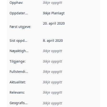
Opphav
:
Ikkje oppgitt
Oppdateringsfrekvens
Ikkje Planlagt
:
20. april 2020
Først utgjeve
:
Denne datoen seier når dataa i dette datasettet 
Sist oppdatert
:
8. april 2020
Nøyaktigheit
:
Ikkje oppgitt
Tilgjenge
:
Ikkje oppgitt
Fullstendigheit
:
Ikkje oppgitt
Aktualitet
:
Ikkje oppgitt
Relevans
:
Ikkje oppgitt
Geografisk område
:
Ikkje oppgitt