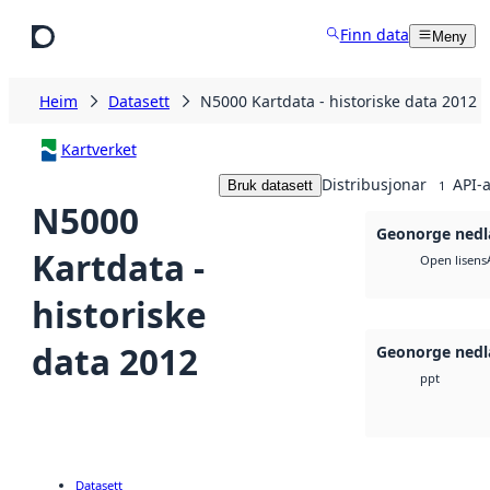
Hopp til hovudinnhald
Finn data
Meny
Heim
Datasett
N5000 Kartdata - historiske data 2012
Kartverket
Distribusjonar
API-a
Bruk datasett
1
N5000
Geonorge nedl
Kartdata -
Open lisens
historiske
data 2012
Geonorge nedl
ppt
Datasett