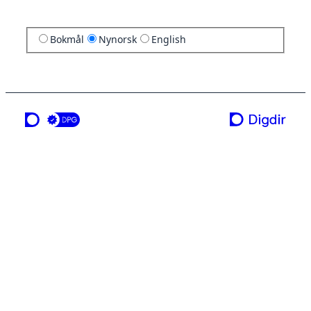
Bokmål
Nynorsk
English
ei teneste frå