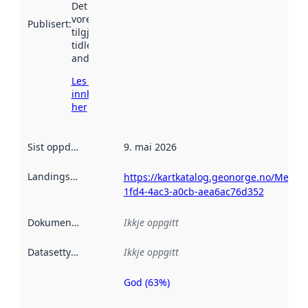
Det kan ha
vore
Publisert
:
tilgjengeleg
tidlegare
andre stader.
Les meir om
innhenting
her
Sist oppdatert
:
9. mai 2026
Landingsside
:
https://kartkatalog.geonorge.no/Metad
1fd4-4ac3-a0cb-aea6ac76d352
Dokumentasjon
:
Ikkje oppgitt
Datasettype
:
Ikkje oppgitt
God (63%)
Metadatakvalitet
er ein indikator