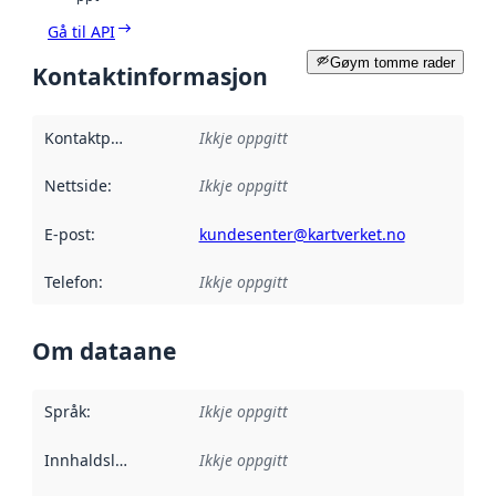
Gå til API
Gøym tomme rader
Kontaktinformasjon
Kontaktpunkt
:
Ikkje oppgitt
Nettside
:
Ikkje oppgitt
E-post
:
kundesenter@kartverket.no
Telefon
:
Ikkje oppgitt
Om dataane
Språk
:
Ikkje oppgitt
Innhaldsleverandørar
Ikkje oppgitt
: