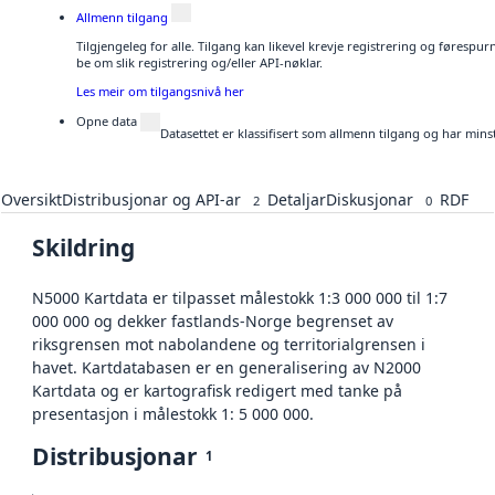
Allmenn tilgang
Tilgjengeleg for alle. Tilgang kan likevel krevje registrering og førespu
be om slik registrering og/eller API-nøklar.
Les meir om tilgangsnivå her
Opne data
Datasettet er klassifisert som allmenn tilgang og har mins
Oversikt
Distribusjonar og API-ar
Detaljar
Diskusjonar
RDF
2
0
Skildring
N5000 Kartdata er tilpasset målestokk 1:3 000 000 til 1:7
000 000 og dekker fastlands-Norge begrenset av
riksgrensen mot nabolandene og territorialgrensen i
havet. Kartdatabasen er en generalisering av N2000
Kartdata og er kartografisk redigert med tanke på
presentasjon i målestokk 1: 5 000 000.
Distribusjonar
1