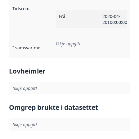
Tidsrom
:
Frå
:
2020-04-
20T00:00:00Z
Ikkje oppgitt
I samsvar med
:
Referanse til ei implementeringsregel eller an
Lovheimler
Ikkje oppgitt
Omgrep brukte i datasettet
Ikkje oppgitt