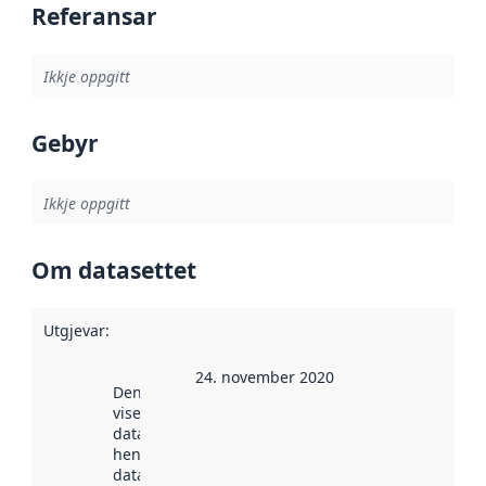
Referansar
Ikkje oppgitt
Gebyr
Ikkje oppgitt
Om datasettet
Utgjevar
:
24. november 2020
Denne datoen
viser når
datasettet vart
henta inn av
data.norge.no.