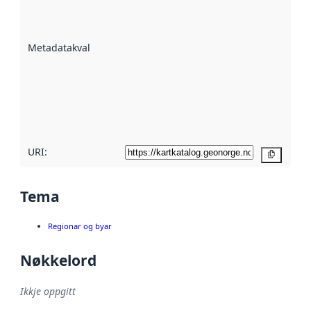
på kor godt
datasettene er
beskrive ved
Metadatakvalitet
:
hjelp av
metadata.
Les meir om
metadatakvalitet
her
URI:
Kopier
Tema
Regionar og byar
Nøkkelord
Ikkje oppgitt