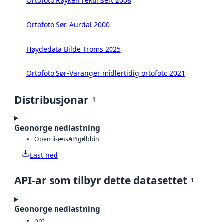
Ortofoto Røyken rektifisert 2008
Ortofoto Sør-Aurdal 2000
Høydedata Bilde Troms 2025
Ortofoto Sør-Varanger midlertidig ortofoto 2021
Distribusjonar
1
Geonorge nedlastning
Open lisens
API
gdb
bin
Last ned
API-ar som tilbyr dette datasettet
1
Geonorge nedlastning
ppt