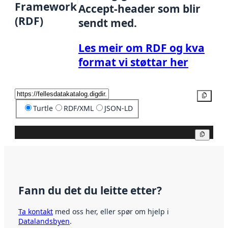
Framework
Accept-header som blir
(RDF)
sendt med.
Les meir om RDF og kva
format vi støttar her
Kopier
Turtle
RDF/XML
JSON-LD
Kopier
Fann du det du leitte etter?
Ta kontakt
med oss her, eller spør om hjelp i
Datalandsbyen
.