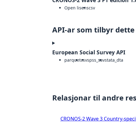
CRONOS-2 Wave 3 PT edition 1.
Open lisens
csv
API-ar som tilbyr dette
European Social Survey API
parquet
csv
spss_sav
stata_dta
Relasjonar til andre re
CRONOS-2 Wave 3 Country-specif