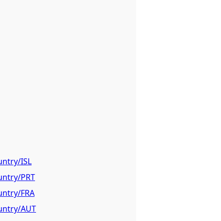
untry/ISL
ountry/PRT
untry/FRA
ountry/AUT