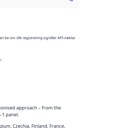
n be om slik registrering og/eller API-nøklar.
s.
rmonised approach – from the
-1 panel.
um, Czechia, Finland, France,