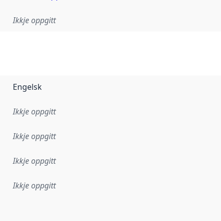
Ikkje oppgitt
Engelsk
Ikkje oppgitt
Ikkje oppgitt
Ikkje oppgitt
Ikkje oppgitt
r dataa i dette datasettet først blei utgitt. Det kan ha skje