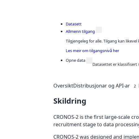
Datasett
Allmenn tilgang
Tilgjengeleg for alle. Tilgang kan likeve
Les meir om tilgangsnivå her
Opne data
Datasettet er klassifiser
Oversikt
Distribusjonar og API-ar
2
Skildring
CRONOS-2 is the first large-scale c
recruitment stage to data processin
CRONOS-2 was designed and implement