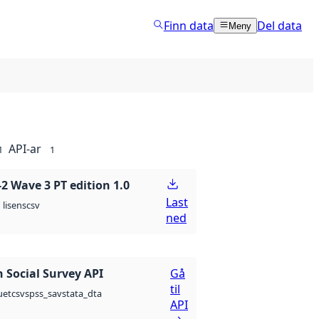
Finn data
Del data
Meny
API-ar
1
1
 Wave 3 PT edition 1.0
Last
csv
lisens
ned
 Social Survey API
Gå
til
csv
spss_sav
stata_dta
uet
API