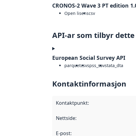
CRONOS-2 Wave 3 PT edition 1.
Open lisens
csv
API-ar som tilbyr dette
European Social Survey API
parquet
csv
spss_sav
stata_dta
Kontaktinformasjon
Kontaktpunkt
:
Nettside
:
E-post
: