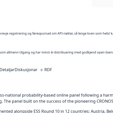
l krevje registrering og førespurnad om API-nøklar, så lenge kven som helst ka
t som allmenn tilgang og har minst éi distribuering med godkjend open lisen
Detaljar
Diskusjonar
RDF
0
ross-national probability-based online panel following a ha
g. The panel built on the success of the pioneering CRONOS
ed alongside ESS Round 10 in 12 countries: Austria, Belgi