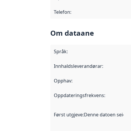
Telefon
:
Om dataane
Språk
:
Innhaldsleverandørar
:
Opphav
:
Oppdateringsfrekvens
:
Først utgjeve
:
Denne datoen seier nå