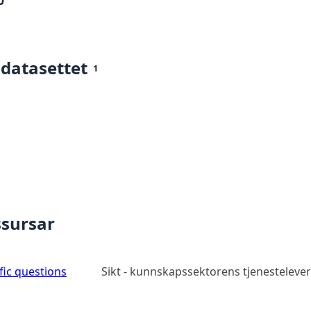
0
 datasettet
1
ssursar
ic questions
Sikt - kunnskapssektorens tjenesteleve