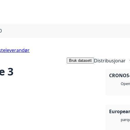
0
steleverandør
Distribusjonar
Bruk datasett
e 3
CRONOS-2
Open 
European
parq