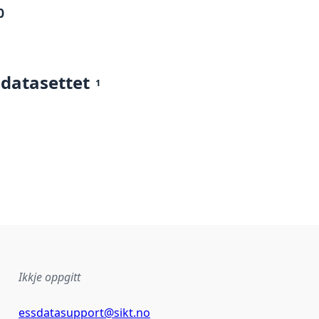
0
 datasettet
1
Ikkje oppgitt
essdatasupport@sikt.no