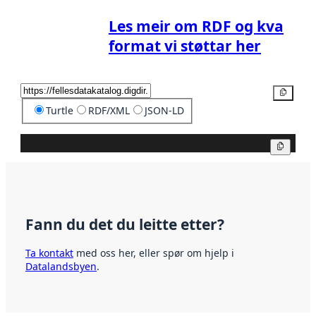
Les meir om RDF og kva
format vi støttar her
Kopier
Turtle
RDF/XML
JSON-LD
Kopier
Fann du det du leitte etter?
Ta kontakt
med oss her, eller spør om hjelp i
Datalandsbyen
.