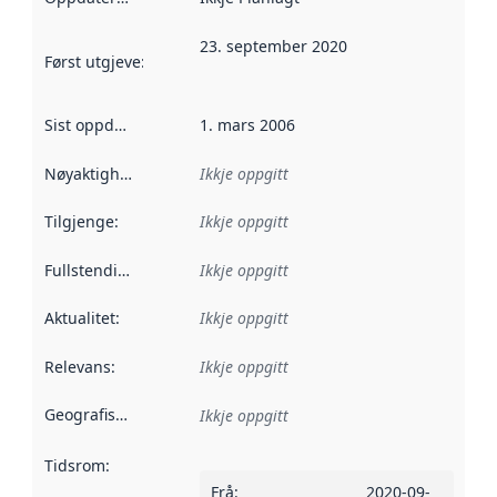
23. september 2020
Først utgjeve
:
Denne datoen seier når dataa i dette datasettet 
Sist oppdatert
:
1. mars 2006
Nøyaktigheit
:
Ikkje oppgitt
Tilgjenge
:
Ikkje oppgitt
Fullstendigheit
:
Ikkje oppgitt
Aktualitet
:
Ikkje oppgitt
Relevans
:
Ikkje oppgitt
Geografisk område
:
Ikkje oppgitt
Tidsrom
:
Frå
:
2020-09-