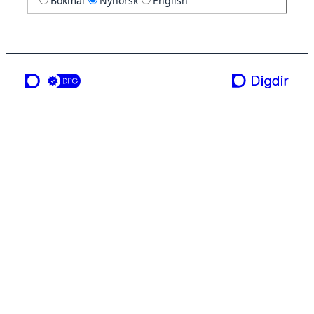
Bokmål
Nynorsk
English
ei teneste frå