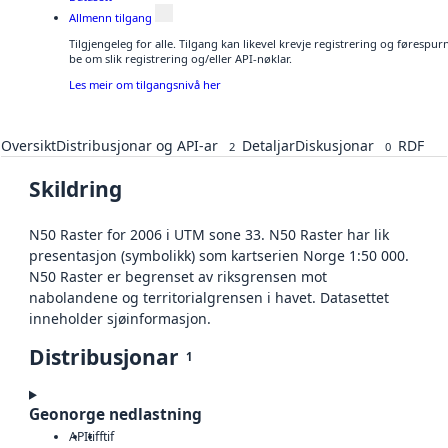
Allmenn tilgang
Tilgjengeleg for alle. Tilgang kan likevel krevje registrering og førespu
be om slik registrering og/eller API-nøklar.
Les meir om tilgangsnivå her
Oversikt
Distribusjonar og API-ar
Detaljar
Diskusjonar
RDF
2
0
Skildring
N50 Raster for 2006 i UTM sone 33. N50 Raster har lik
presentasjon (symbolikk) som kartserien Norge 1:50 000.
N50 Raster er begrenset av riksgrensen mot
nabolandene og territorialgrensen i havet. Datasettet
inneholder sjøinformasjon.
Distribusjonar
1
Geonorge nedlastning
API
tiff
tif