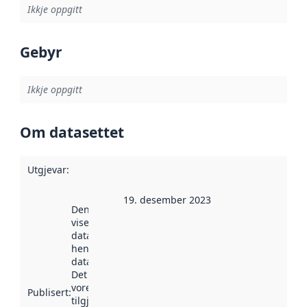
Ikkje oppgitt
Gebyr
Ikkje oppgitt
Om datasettet
Utgjevar
:
19. desember 2023
Denne datoen
viser når
datasettet vart
henta inn av
data.norge.no.
Det kan ha
vore
Publisert
:
tilgjengeleg