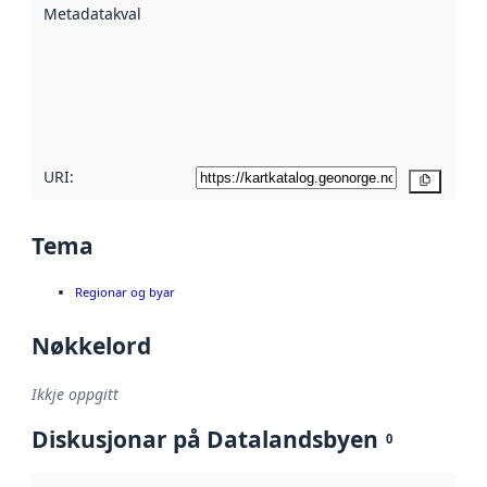
Metadatakvalitet
:
hjelp av
metadata.
Les meir om
metadatakvalitet
her
URI:
Kopier
Tema
Regionar og byar
Nøkkelord
Ikkje oppgitt
Diskusjonar på Datalandsbyen
0