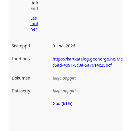
tidlegare
andre stader.
Les meir om
innhenting
her
Sist oppdatert
:
9. mai 2026
Landingsside
:
https://kartkatalog.geonorge.no/Metad
c5ad-4091-8c0a-5a7614c25bcf
Dokumentasjon
:
Ikkje oppgitt
Datasettype
:
Ikkje oppgitt
God (61%)
Metadatakvalitet
er ein indikator
på kor godt
datasettene er
beskrive ved