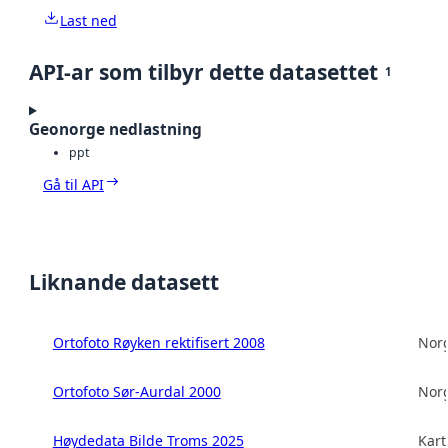
Last ned
API-ar som tilbyr dette datasettet
1
Geonorge nedlastning
ppt
Gå til API
Liknande datasett
Ortofoto Røyken rektifisert 2008
Norg
Ortofoto Sør-Aurdal 2000
Norg
Høydedata Bilde Troms 2025
Kart