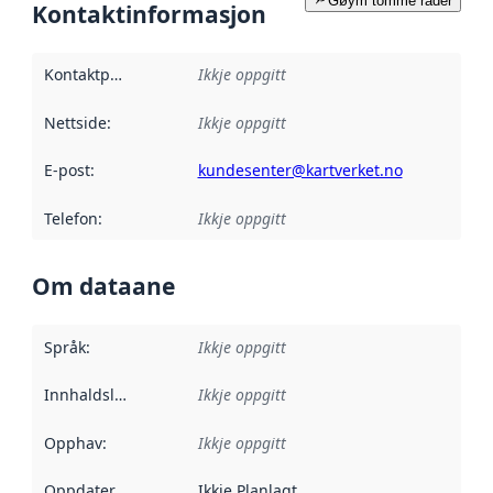
Gøym tomme rader
Kontaktinformasjon
Kontaktpunkt
:
Ikkje oppgitt
Nettside
:
Ikkje oppgitt
E-post
:
kundesenter@kartverket.no
Telefon
:
Ikkje oppgitt
Om dataane
Språk
:
Ikkje oppgitt
Innhaldsleverandørar
Ikkje oppgitt
:
Opphav
:
Ikkje oppgitt
Oppdateringsfrekvens
Ikkje Planlagt
: