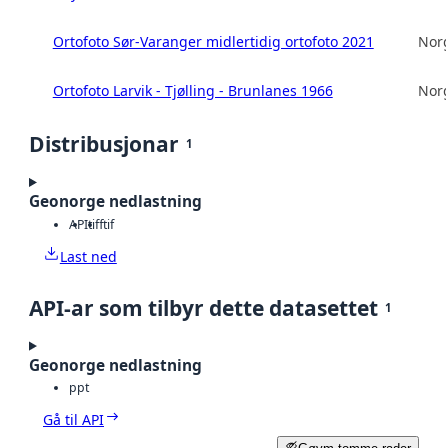
Ortofoto Sør-Varanger midlertidig ortofoto 2021
Norg
Ortofoto Larvik - Tjølling - Brunlanes 1966
Norg
Distribusjonar
1
Geonorge nedlastning
API
tiff
tif
Last ned
API-ar som tilbyr dette datasettet
1
Geonorge nedlastning
ppt
Gå til API