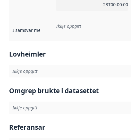
23T00:00:00Z
Ikkje oppgitt
I samsvar med
:
Referanse til ei implementeringsregel eller an
Lovheimler
Ikkje oppgitt
Omgrep brukte i datasettet
Ikkje oppgitt
Referansar