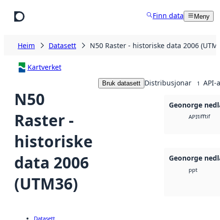
Hopp til hovudinnhald
Finn data
Meny
Heim
Datasett
N50 Raster - historiske data 2006 (UTM
Kartverket
Distribusjonar
API-a
Bruk datasett
1
N50
Geonorge nedl
Raster -
tiff
tif
API
historiske
data 2006
Geonorge nedl
ppt
(UTM36)
Datasett