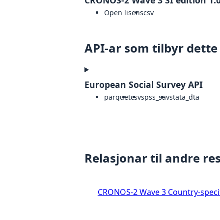
CRONOS-2 Wave 3 SI edition 1.
Open lisens
csv
API-ar som tilbyr dette
European Social Survey API
parquet
csv
spss_sav
stata_dta
Relasjonar til andre re
CRONOS-2 Wave 3 Country-specif