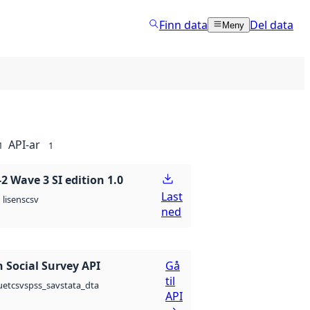
Finn data
Del data
Meny
API-ar
1
1
 Wave 3 SI edition 1.0
Last
csv
lisens
ned
 Social Survey API
Gå
til
csv
spss_sav
stata_dta
uet
API