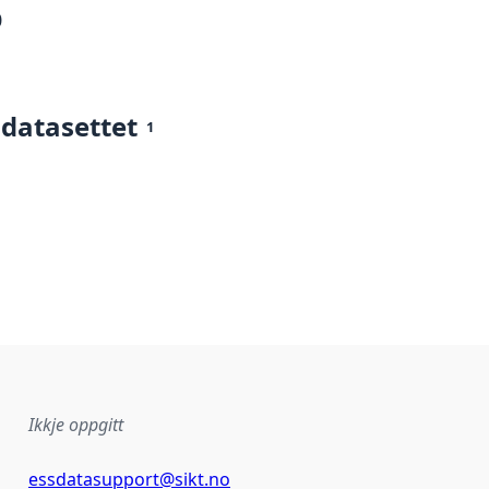
0
 datasettet
1
Ikkje oppgitt
essdatasupport@sikt.no