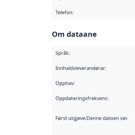
Telefon
:
Om dataane
Språk
:
Innhaldsleverandørar
:
Opphav
:
Oppdateringsfrekvens
:
Først utgjeve
:
Denne datoen seier nå