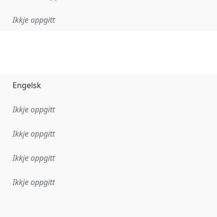
Ikkje oppgitt
Engelsk
Ikkje oppgitt
Ikkje oppgitt
Ikkje oppgitt
Ikkje oppgitt
r dataa i dette datasettet først blei utgitt. Det kan ha skje