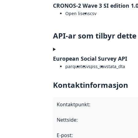
CRONOS-2 Wave 3 SI edition 1.
Open lisens
csv
API-ar som tilbyr dette
European Social Survey API
parquet
csv
spss_sav
stata_dta
Kontaktinformasjon
Kontaktpunkt
:
Nettside
:
E-post
: