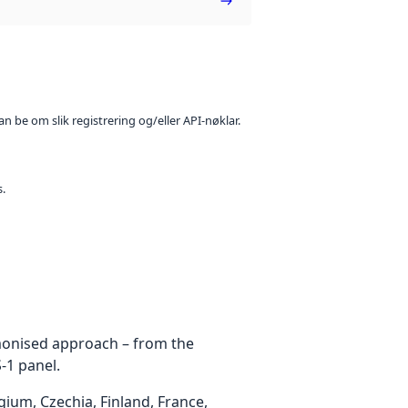
n be om slik registrering og/eller API-nøklar.
s.
rmonised approach – from the
-1 panel.
um, Czechia, Finland, France,