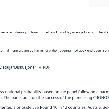
l krevje registrering og førespurnad om API-nøklar, så lenge kven som helst ka
t som allmenn tilgang og har minst éi distribuering med godkjend open lisen
Detaljar
Diskusjonar
RDF
0
ross-national probability-based online panel following a ha
g. The panel built on the success of the pioneering CRONOS
ed alongside ESS Round 10 in 12 countries: Austria, Belgi