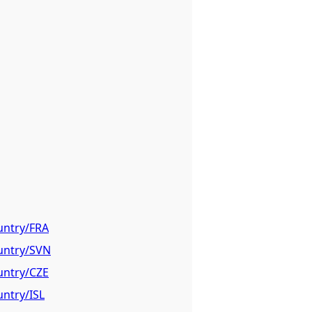
untry/FRA
ountry/SVN
untry/CZE
untry/ISL