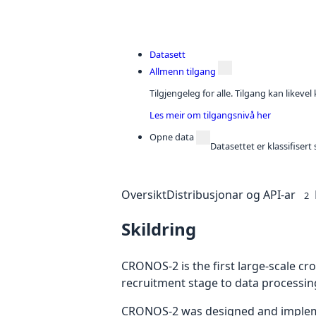
Datasett
Allmenn tilgang
Tilgjengeleg for alle. Tilgang kan likeve
Les meir om tilgangsnivå her
Opne data
Datasettet er klassifiser
Oversikt
Distribusjonar og API-ar
2
Skildring
CRONOS-2 is the first large-scale c
recruitment stage to data processin
CRONOS-2 was designed and implement