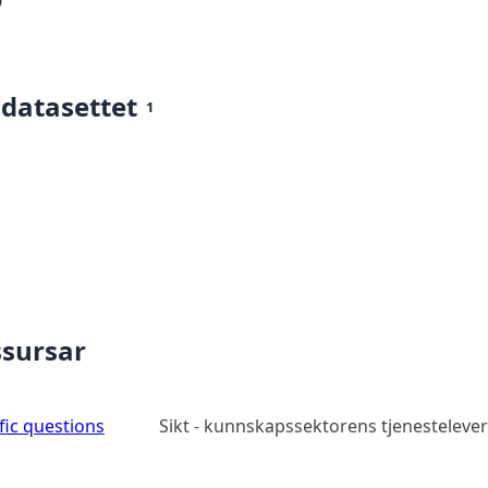
0
 datasettet
1
ssursar
ic questions
Sikt - kunnskapssektorens tjenesteleve