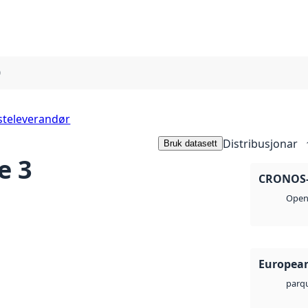
0
steleverandør
Distribusjonar
Bruk datasett
e 3
CRONOS-2
Open 
European
parq