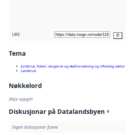
Les meir om
metadatakvalitet
her
URI:
Kopier
Tema
Jordbruk, fiskeri, skogbruk og mat
Forvaltning og offentleg sektor
Landbruk
Nøkkelord
Ikkje oppgitt
Diskusjonar på Datalandsbyen
0
Ingen diskusjonar funne