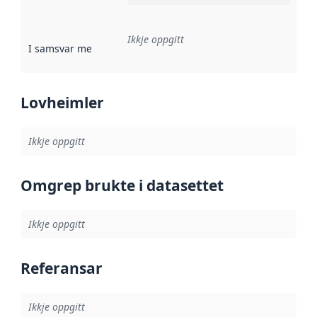
Ikkje oppgitt
I samsvar med
:
Referanse til ei implementeringsregel eller an
Lovheimler
Ikkje oppgitt
Omgrep brukte i datasettet
Ikkje oppgitt
Referansar
Ikkje oppgitt