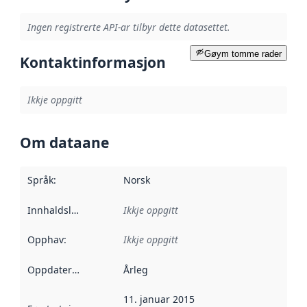
Ingen registrerte API-ar tilbyr dette datasettet.
Gøym tomme rader
Kontaktinformasjon
Ikkje oppgitt
Om dataane
Språk
:
Norsk
Innhaldsleverandørar
Ikkje oppgitt
:
Opphav
:
Ikkje oppgitt
Oppdateringsfrekvens
Årleg
:
11. januar 2015