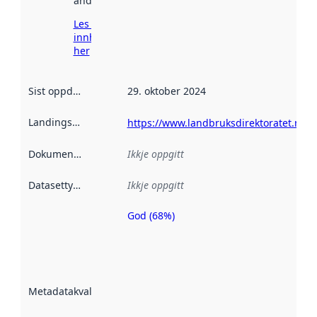
andre stader.
Les meir om
innhenting
her
Sist oppdatert
:
29. oktober 2024
Landingsside
:
https://www.landbruksdirektoratet.no
Dokumentasjon
:
Ikkje oppgitt
Datasettype
:
Ikkje oppgitt
God (68%)
Metadatakvalitet
er ein indikator
på kor godt
datasettene er
beskrive ved
Metadatakvalitet
:
hjelp av
metadata.