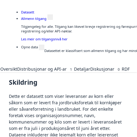
Datasett
Allmenn tilgang
Tilgjengeleg for alle. Tilgang kan likevel krevje registrering og førespu
registrering og/eller API-nøklar.
Les meir om tilgangsnivå her
Opne data
Datasettet er klassifisert som allmenn tilgang og har mins
Oversikt
Distribusjonar og API-ar
Detaljar
Diskusjonar
RDF
1
0
Skildring
Dette er datasett som viser leveranser av korn eller
såkorn som er levert fra jordbruksforetak til kornkjøper
eller såvareforretning i landbruket. For det enkelte
foretak vises organisasjonsnummer, navn,
kommunenummer og kilo som er levert i leveranseåret
som er fra juli i produksjonsåret til juni året etter.
Dataene inkluderer ikke leiemalt korn eller leierenset