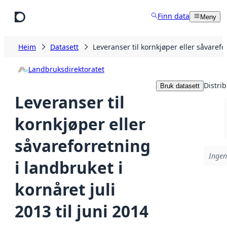
Hopp til hovudinnhald
Finn data
Meny
Heim
Datasett
Leveranser til kornkjøper eller såvarefor
Landbruksdirektoratet
Distri
Bruk datasett
Leveranser til
kornkjøper eller
såvareforretning
Ingen
i landbruket i
kornåret juli
2013 til juni 2014