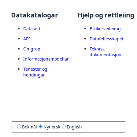
Datakatalogar
Hjelp og rettleiing
Datasett
Brukerveileiing
API
Datafellesskapet
Omgrep
Teknisk
dokumentasjon
Informasjonsmodellar
Tenester og
hendingar
Bokmål
Nynorsk
English