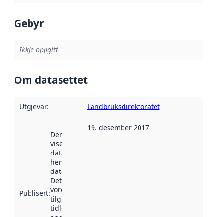
Gebyr
Ikkje oppgitt
Om datasettet
Utgjevar
:
Landbruksdirektoratet
19. desember 2017
Denne datoen
viser når
datasettet vart
henta inn av
data.norge.no.
Det kan ha
vore
Publisert
:
tilgjengeleg
tidlegare