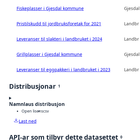
Fiskeplasser i Gjesdal kommune
Gjesda
Pristilskudd til jordbruksforetak for 2021
Landbru
Leveranser til slakteri i landbruket i 2024
Landbru
Grillplasser i Gjesdal kommune
Gjesda
Leveranser til eggpakkeri i landbruket i 2023
Landbru
Distribusjonar
1
Namnlaus distribusjon
Open lisens
csv
Last ned
API-ar som tilbyr dette datasettet
0