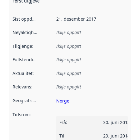
Først utgjeve
:
Denne datoen seier når dataa i dette datasettet 
Sist oppdatert
:
21. desember 2017
Nøyaktigheit
:
Ikkje oppgitt
Tilgjenge
:
Ikkje oppgitt
Fullstendigheit
:
Ikkje oppgitt
Aktualitet
:
Ikkje oppgitt
Relevans
:
Ikkje oppgitt
Geografisk område
:
Norge
Tidsrom
:
Frå
:
30. juni 2013
Til
:
29. juni 2014