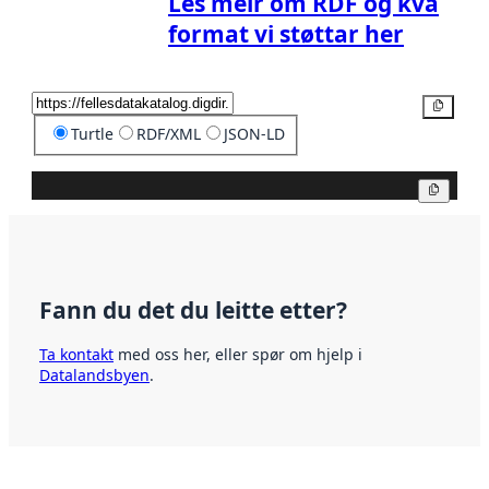
Les meir om RDF og kva
format vi støttar her
Kopier
Turtle
RDF/XML
JSON-LD
Kopier
Fann du det du leitte etter?
Ta kontakt
med oss her, eller spør om hjelp i
Datalandsbyen
.