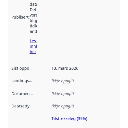
data.norge.no.
Det kan ha
vore
Publisert
:
tilgjengeleg
tidlegare
andre stader.
Les meir om
innhenting
her
Sist oppdatert
:
13. mars 2026
Landingsside
:
Ikkje oppgitt
Dokumentasjon
:
Ikkje oppgitt
Datasettype
:
Ikkje oppgitt
Tilstrekkeleg (39%)
Metadatakvalitet
er ein indikator