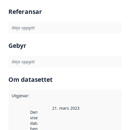
Referansar
Ikkje oppgitt
Gebyr
Ikkje oppgitt
Om datasettet
Utgjevar
:
21. mars 2023
Denne datoen
viser når
datasettet vart
henta inn av