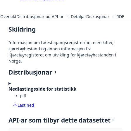
Oversikt
Distribusjonar og API-ar
Detaljar
Diskusjonar
RDF
1
0
Skildring
Informasjon om førestegangsregistrering, eierskifter,
kjøretøybestand og annen informasjon fra
Kjøretøyregisteret om utvikling for kjøretøybestanden i
Norge.
Distribusjonar
1
Nedlastingsside for statistikk
pdf
Last ned
API-ar som tilbyr dette datasettet
0