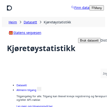
Hopp til hovudinnhald
Finn data
Meny
Heim
Datasett
Kjøretøystatistikk
Statens vegvesen
Dist
Bruk datasett
Kjøretøystatistikk
In
Datasett
Allmenn tilgang
Tilgjengeleg for alle. Tilgang kan likevel krevje registrering og førespu
og/eller API-nøklar.
Les meir om tilgangsnivå her