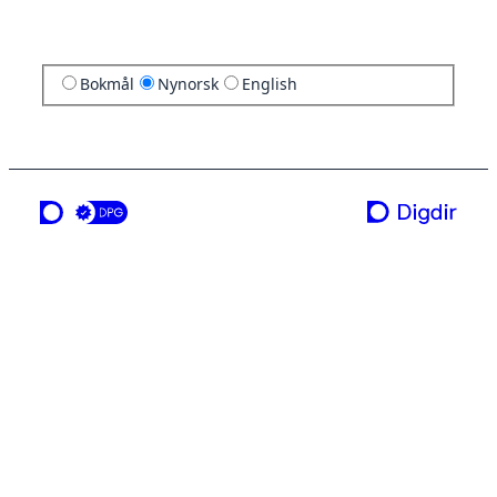
Bokmål
Nynorsk
English
ei teneste frå