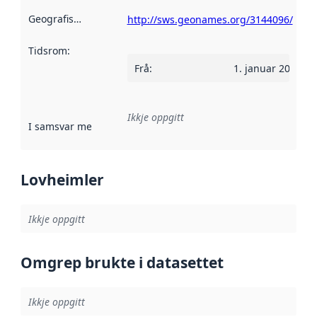
Geografisk område
:
http://sws.geonames.org/3144096/
Tidsrom
:
Frå
:
1. januar 2019
Ikkje oppgitt
I samsvar med
:
Referanse til ei implementeringsregel eller an
Lovheimler
Ikkje oppgitt
Omgrep brukte i datasettet
Ikkje oppgitt