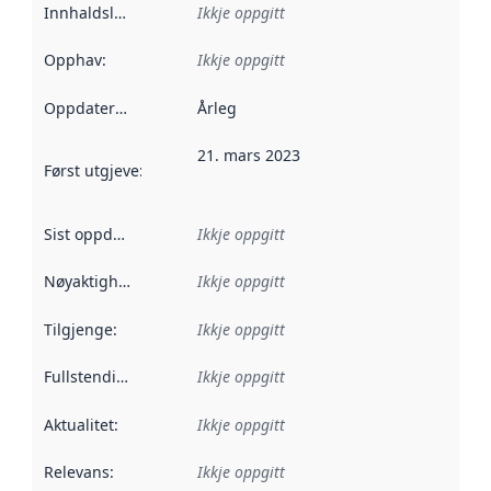
Innhaldsleverandørar
Ikkje oppgitt
:
Opphav
:
Ikkje oppgitt
Oppdateringsfrekvens
Årleg
:
21. mars 2023
Først utgjeve
:
Denne datoen seier når dataa i dette datasettet 
Sist oppdatert
:
Ikkje oppgitt
Nøyaktigheit
:
Ikkje oppgitt
Tilgjenge
:
Ikkje oppgitt
Fullstendigheit
:
Ikkje oppgitt
Aktualitet
:
Ikkje oppgitt
Relevans
:
Ikkje oppgitt