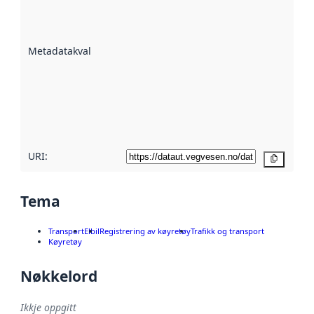
på kor godt
datasettene er
beskrive ved
Metadatakvalitet
:
hjelp av
metadata.
Les meir om
metadatakvalitet
her
URI:
Kopier
Tema
Transport
Elbil
Registrering av køyretøy
Trafikk og transport
Køyretøy
Nøkkelord
Ikkje oppgitt