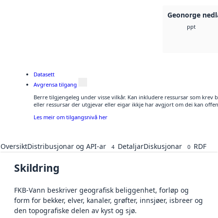
Geonorge nedl
ppt
Datasett
Avgrensa tilgang
Berre tilgjengeleg under visse vilkår. Kan inkludere ressursar som krev be
eller ressursar der utgjevar eller eigar ikkje har avgjort om dei kan offen
Les meir om tilgangsnivå her
Oversikt
Distribusjonar og API-ar
Detaljar
Diskusjonar
RDF
4
0
Skildring
FKB-Vann beskriver geografisk beliggenhet, forløp og
form for bekker, elver, kanaler, grøfter, innsjøer, isbreer og
den topografiske delen av kyst og sjø.