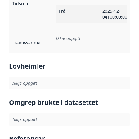
Tidsrom
:
Frå
:
2025-12-
04T00:00:00Z
Ikkje oppgitt
I samsvar med
:
Referanse til ei implementeringsregel eller an
Lovheimler
Ikkje oppgitt
Omgrep brukte i datasettet
Ikkje oppgitt
Referansar