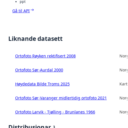
ppt
Gå til API
Liknande datasett
Ortofoto Røyken rektifisert 2008
Norg
Ortofoto Sør-Aurdal 2000
Norg
Høydedata Bilde Troms 2025
Kart
Ortofoto Sør-Varanger midlertidig ortofoto 2021
Norg
Ortofoto Larvik - Tjølling - Brunlanes 1966
Norg
Distribusjonar
3