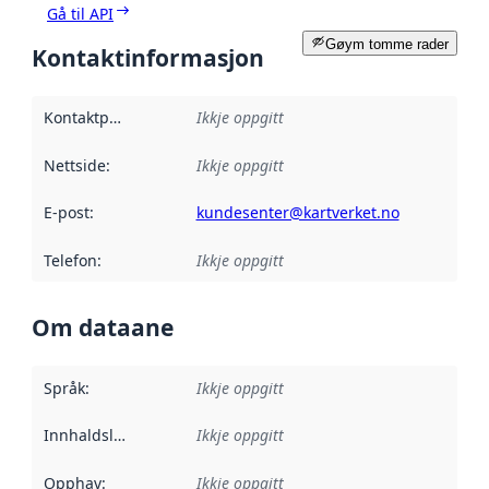
Gå til API
Gøym tomme rader
Kontaktinformasjon
Kontaktpunkt
:
Ikkje oppgitt
Nettside
:
Ikkje oppgitt
E-post
:
kundesenter@kartverket.no
Telefon
:
Ikkje oppgitt
Om dataane
Språk
:
Ikkje oppgitt
Innhaldsleverandørar
Ikkje oppgitt
:
Opphav
:
Ikkje oppgitt