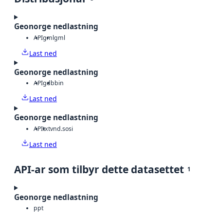
Geonorge nedlastning
API
gml
gml
Last ned
Geonorge nedlastning
API
gdb
bin
Last ned
Geonorge nedlastning
API
txt
vnd.sosi
Last ned
API-ar som tilbyr dette datasettet
1
Geonorge nedlastning
ppt