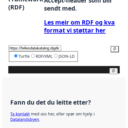
Accept-header som blir
(RDF)
sendt med.
Les meir om RDF og kva
format vi støttar her
Kopier
Turtle
RDF/XML
JSON-LD
Kopier
Fann du det du leitte etter?
Ta kontakt
med oss her, eller spør om hjelp i
Datalandsbyen
.