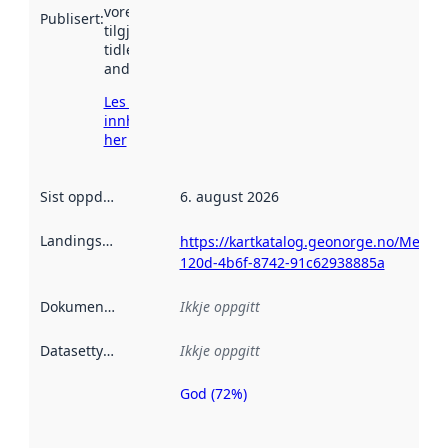
vore
Publisert
:
tilgjengeleg
tidlegare
andre stader.
Les meir om
innhenting
her
Sist oppdatert
:
6. august 2026
Landingsside
:
https://kartkatalog.geonorge.no/Metad
120d-4b6f-8742-91c62938885a
Dokumentasjon
:
Ikkje oppgitt
Datasettype
:
Ikkje oppgitt
God (72%)
Metadatakvalitet
er ein indikator
på kor godt