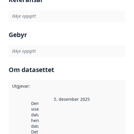
Ikkje oppgitt
Gebyr
Ikkje oppgitt
Om datasettet
Utgjevar
:
5. desember 2025
Denne datoen
viser når
datasettet vart
henta inn av
data.norge.no.
Det kan ha