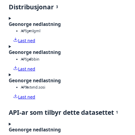
Distribusjonar
3
Geonorge nedlastning
API
gml
gml
Last ned
Geonorge nedlastning
API
gdb
bin
Last ned
Geonorge nedlastning
API
txt
vnd.sosi
Last ned
API-ar som tilbyr dette datasettet
1
Geonorge nedlastning