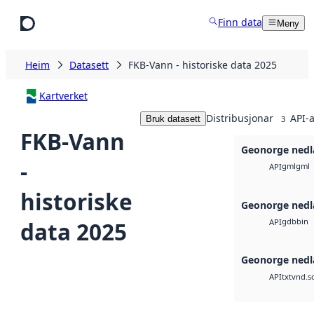
Hopp til hovudinnhald
Finn data
Meny
Heim
Datasett
FKB-Vann - historiske data 2025
Kartverket
Distribusjonar
API-a
Bruk datasett
3
FKB-Vann
Geonorge nedl
-
gml
gml
API
historiske
Geonorge nedl
gdb
bin
data 2025
API
Geonorge nedl
txt
vnd.s
API