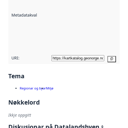
datasettene er
beskrive ved
Metadatakvalitet
:
hjelp av
metadata.
Les meir om
metadatakvalitet
her
URI:
Kopier
Tema
Regionar og byar
Miljø
Nøkkelord
Ikkje oppgitt
Diskusjonar på Datalandsbyen
0