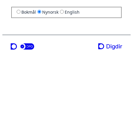
Bokmål
Nynorsk
English
ei teneste frå