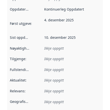
Oppdateringsfrekvens
Kontinuerleg Oppdatert
:
4. desember 2025
Først utgjeve
:
Denne datoen seier når dataa i dette datasettet 
Sist oppdatert
:
10. desember 2025
Nøyaktigheit
:
Ikkje oppgitt
Tilgjenge
:
Ikkje oppgitt
Fullstendigheit
:
Ikkje oppgitt
Aktualitet
:
Ikkje oppgitt
Relevans
:
Ikkje oppgitt
Geografisk område
:
Ikkje oppgitt