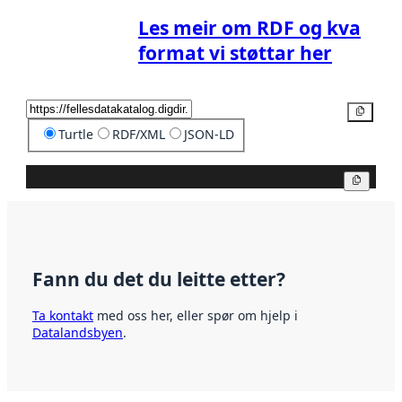
Les meir om RDF og kva
format vi støttar her
Kopier
Turtle
RDF/XML
JSON-LD
Kopier
Fann du det du leitte etter?
Ta kontakt
med oss her, eller spør om hjelp i
Datalandsbyen
.