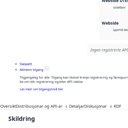
Webside DTE
bin
octet
Webside
vnd.las
laz
Ingen registrerte API
Datasett
Allmenn tilgang
Tilgjengeleg for alle. Tilgang kan likevel krevje registrering og førespu
be om slik registrering og/eller API-nøklar.
Les meir om tilgangsnivå her
Oversikt
Distribusjonar og API-ar
Detaljar
Diskusjonar
RDF
5
0
Skildring