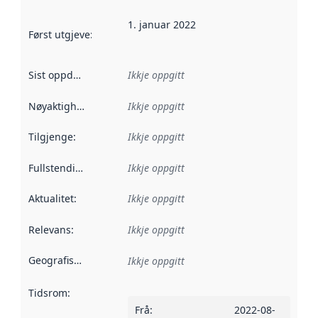
1. januar 2022
Først utgjeve
:
Denne datoen seier når dataa i dette datasettet 
Sist oppdatert
:
Ikkje oppgitt
Nøyaktigheit
:
Ikkje oppgitt
Tilgjenge
:
Ikkje oppgitt
Fullstendigheit
:
Ikkje oppgitt
Aktualitet
:
Ikkje oppgitt
Relevans
:
Ikkje oppgitt
Geografisk område
:
Ikkje oppgitt
Tidsrom
:
Frå
:
2022-08-