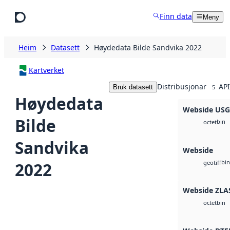
Hopp til hovudinnhald
Finn data
Meny
Heim
Datasett
Høydedata Bilde Sandvika 2022
Kartverket
Distribusjonar
API
Bruk datasett
5
Høydedata
Webside US
Bilde
bin
octet
Sandvika
Webside
bin
2022
geotiff
Webside ZLA
bin
octet