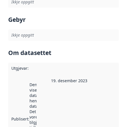
Ikkje oppgitt
Gebyr
Ikkje oppgitt
Om datasettet
Utgjevar
:
19. desember 2023
Denne datoen
viser når
datasettet vart
henta inn av
data.norge.no.
Det kan ha
vore
Publisert
:
tilgjengeleg