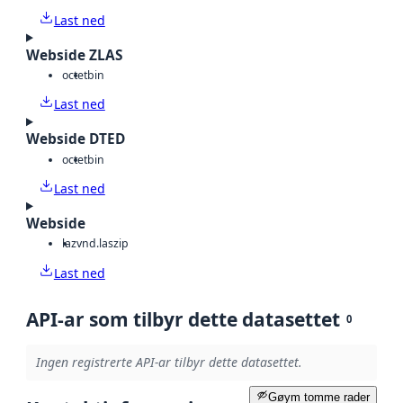
Last ned
Webside ZLAS
octet
bin
Last ned
Webside DTED
octet
bin
Last ned
Webside
laz
vnd.laszip
Last ned
API-ar som tilbyr dette datasettet
0
Ingen registrerte API-ar tilbyr dette datasettet.
Gøym tomme rader