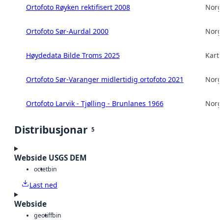
Ortofoto Røyken rektifisert 2008
Norg
Ortofoto Sør-Aurdal 2000
Norg
Høydedata Bilde Troms 2025
Kart
Ortofoto Sør-Varanger midlertidig ortofoto 2021
Norg
Ortofoto Larvik - Tjølling - Brunlanes 1966
Norg
Distribusjonar
5
Webside USGS DEM
octet
bin
Last ned
Webside
geotiff
bin