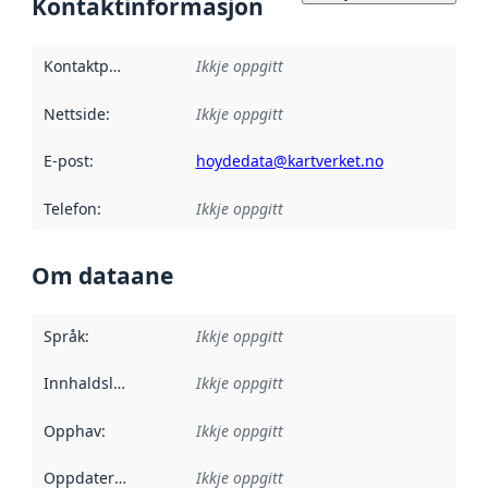
Kontaktinformasjon
Kontaktpunkt
:
Ikkje oppgitt
Nettside
:
Ikkje oppgitt
E-post
:
hoydedata@kartverket.no
Telefon
:
Ikkje oppgitt
Om dataane
Språk
:
Ikkje oppgitt
Innhaldsleverandørar
Ikkje oppgitt
:
Opphav
:
Ikkje oppgitt
Oppdateringsfrekvens
Ikkje oppgitt
: