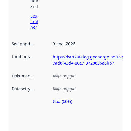
tidlegare
andre stader.
Les meir om
innhenting
her
Sist oppdatert
:
9. mai 2026
Landingsside
:
https://kartkatalog.geonorge.no/Metad
7ad0-43d4-86e7-3720036a0bb7
Dokumentasjon
:
Ikkje oppgitt
Datasettype
:
Ikkje oppgitt
God (60%)
Metadatakvalitet
er ein indikator
på kor godt
datasettene er
beskrive ved