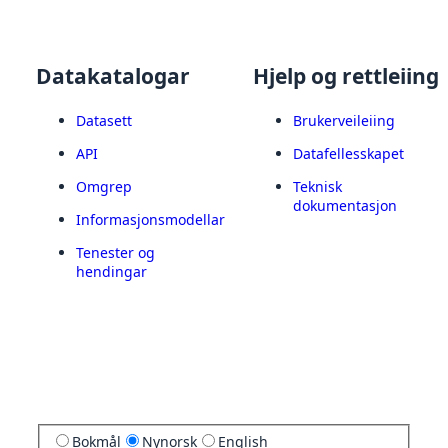
Datakatalogar
Hjelp og rettleiing
Datasett
Brukerveileiing
API
Datafellesskapet
Omgrep
Teknisk
dokumentasjon
Informasjonsmodellar
Tenester og
hendingar
Bokmål
Nynorsk
English