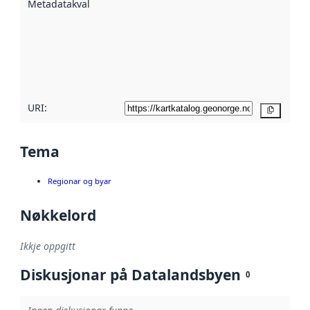
Metadatakvalitet
:
hjelp av
metadata.
Les meir om
metadatakvalitet
her
URI:
Kopier
Tema
Regionar og byar
Nøkkelord
Ikkje oppgitt
Diskusjonar på Datalandsbyen
0