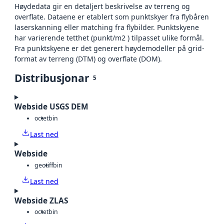
Høydedata gir en detaljert beskrivelse av terreng og
overflate. Dataene er etablert som punktskyer fra flybåren
laserskanning eller matching fra flybilder. Punktskyene
har varierende tetthet (punkt/m2 ) tilpasset ulike formål.
Fra punktskyene er det generert høydemodeller på grid-
format av terreng (DTM) og overflate (DOM).
Distribusjonar
5
Webside USGS DEM
octet
bin
Last ned
Webside
geotiff
bin
Last ned
Webside ZLAS
octet
bin