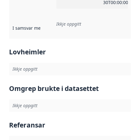
30T00:00:00Z
Ikkje oppgitt
I samsvar med
:
Referanse til ei implementeringsregel eller an
Lovheimler
Ikkje oppgitt
Omgrep brukte i datasettet
Ikkje oppgitt
Referansar