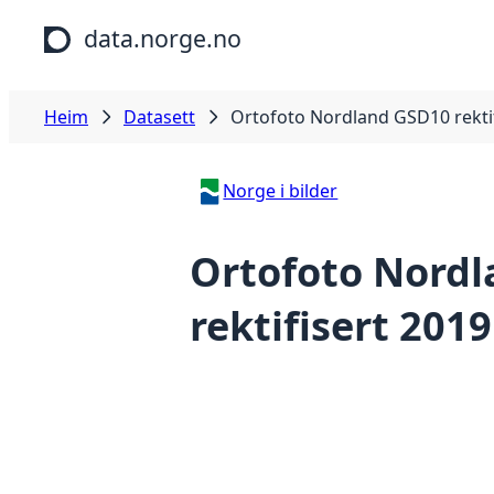
Hopp til hovudinnhald
data.norge.no
Heim
Datasett
Ortofoto Nordland GSD10 rektif
Norge i bilder
Ortofoto Nord
rektifisert 2019