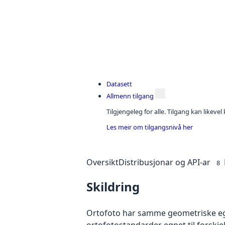
Datasett
Allmenn tilgang
Tilgjengeleg for alle. Tilgang kan likeve
Les meir om tilgangsnivå her
Oversikt
Distribusjonar og API-ar
8
Skildring
Ortofoto har samme geometriske egen
ortofotostandarder egnet til forskjel