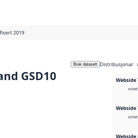
isert 2019
Distribusjonar
Bruk datasett
land GSD10
Webside 
octet
Webside 
octet
Webside