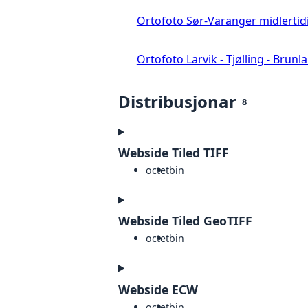
Ortofoto Sør-Varanger midlertid
Ortofoto Larvik - Tjølling - Brunl
Distribusjonar
8
Webside Tiled TIFF
octet
bin
Webside Tiled GeoTIFF
octet
bin
Webside ECW
octet
bin