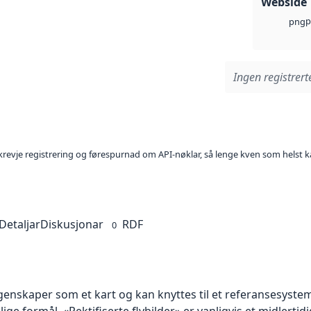
Webside
p
png
Ingen registrerte
l krevje registrering og førespurnad om API-nøklar, så lenge kven som helst ka
Detaljar
Diskusjonar
RDF
0
skaper som et kart og kan knyttes til et referansesystem. 
lige formål. «Rektifiserte flybilder» er vanligvis et midlert