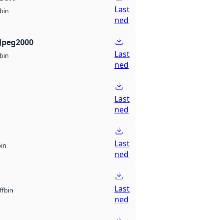
Last
bin
ned
Jpeg2000
Last
bin
ned
Last
ned
Last
bin
ned
Last
bin
ff
ned