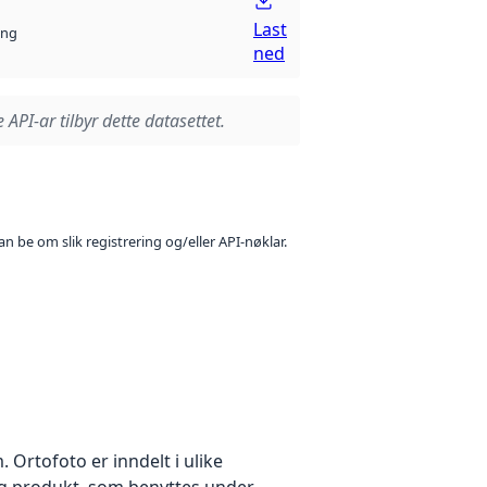
Last
ng
ned
 API-ar tilbyr dette datasettet.
n be om slik registrering og/eller API-nøklar.
Ortofoto er inndelt i ulike
idig produkt, som benyttes under