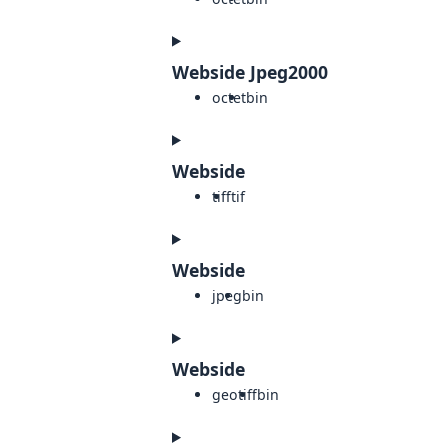
Webside Jpeg2000
octet
bin
Webside
tiff
tif
Webside
jpeg
bin
Webside
geotiff
bin