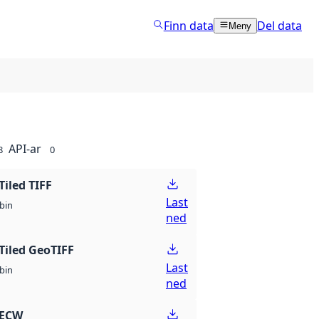
Finn data
Del data
Meny
API-ar
8
0
Tiled TIFF
Last
bin
ned
Tiled GeoTIFF
Last
bin
ned
 ECW