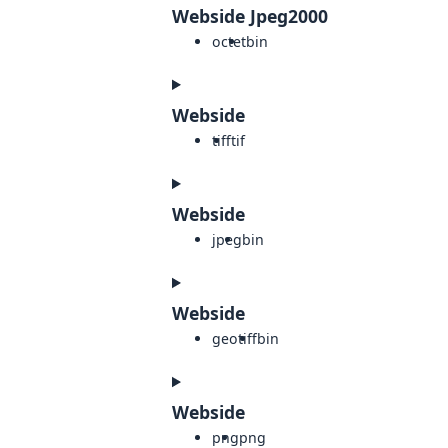
Webside Jpeg2000
octet
bin
Webside
tiff
tif
Webside
jpeg
bin
Webside
geotiff
bin
Webside
png
png