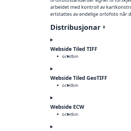
arbeidet med kontroll av kartkonstruk
ertstattes av endelige ortofoto når 
Distribusjonar
8
Webside Tiled TIFF
octet
bin
Webside Tiled GeoTIFF
octet
bin
Webside ECW
octet
bin