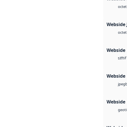
octet
Webside 
octet
Webside
tif
tiff
Webside
jpeg
Webside
geoti