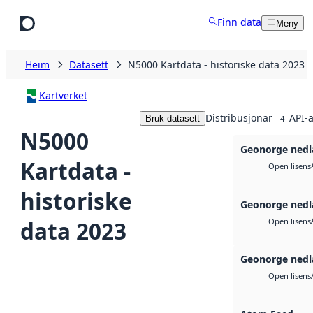
Hopp til hovudinnhald
Finn data
Meny
Heim
Datasett
N5000 Kartdata - historiske data 2023
Kartverket
Distribusjonar
API-a
Bruk datasett
4
N5000
Geonorge nedl
Kartdata -
Open lisens
historiske
Geonorge nedl
data 2023
Open lisens
Geonorge nedl
Open lisens