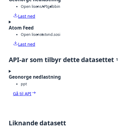
Open lisens
API
gdb
bin
Last ned
Atom Feed
Open lisens
txt
vnd.sosi
Last ned
API-ar som tilbyr dette datasettet
1
Geonorge nedlastning
ppt
Gå til API
Liknande datasett