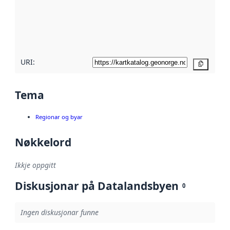
Les meir om
metadatakvalitet
her
URI:
Kopier
Tema
Regionar og byar
Nøkkelord
Ikkje oppgitt
Diskusjonar på Datalandsbyen
0
Ingen diskusjonar funne