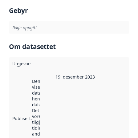
Gebyr
Ikkje oppgitt
Om datasettet
Utgjevar
:
19. desember 2023
Denne datoen
viser når
datasettet vart
henta inn av
data.norge.no.
Det kan ha
vore
Publisert
:
tilgjengeleg
tidlegare
andre stader.