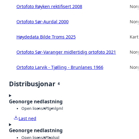
Ortofoto Røyken rektifisert 2008
Norg
Ortofoto Sør-Aurdal 2000
Norg
Høydedata Bilde Troms 2025
Kart
Ortofoto Sør-Varanger midlertidig ortofoto 2021
Norg
Ortofoto Larvik - Tjølling - Brunlanes 1966
Norg
Distribusjonar
4
Geonorge nedlastning
Open lisens
API
gml
gml
Last ned
Geonorge nedlastning
Open lisens
API
sql
sql