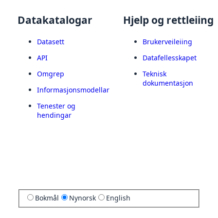
Datakatalogar
Hjelp og rettleiing
Datasett
Brukerveileiing
API
Datafellesskapet
Omgrep
Teknisk
dokumentasjon
Informasjonsmodellar
Tenester og
hendingar
Bokmål
Nynorsk
English