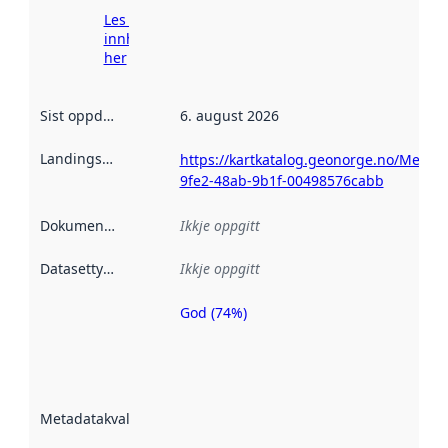
Les meir om
innhenting
her
Sist oppdatert
:
6. august 2026
Landingsside
:
https://kartkatalog.geonorge.no/Metad
9fe2-48ab-9b1f-00498576cabb
Dokumentasjon
:
Ikkje oppgitt
Datasettype
:
Ikkje oppgitt
God (74%)
Metadatakvalitet
er ein indikator
på kor godt
datasettene er
beskrive ved
Metadatakvalitet
:
hjelp av
metadata.