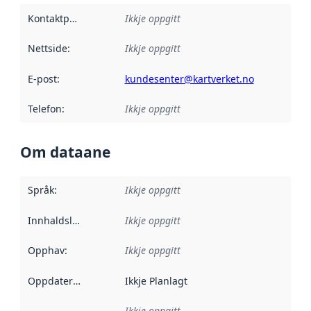
Kontaktpunkt
:
Ikkje oppgitt
Nettside
:
Ikkje oppgitt
E-post
:
kundesenter@kartverket.no
Telefon
:
Ikkje oppgitt
Om dataane
Språk
:
Ikkje oppgitt
Innhaldsleverandørar
Ikkje oppgitt
:
Opphav
:
Ikkje oppgitt
Oppdateringsfrekvens
Ikkje Planlagt
:
Ikkje oppgitt