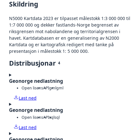
Skildring
N5000 Kartdata 2023 er tilpasset målestokk 1:3 000 000 til
1:7 000 000 og dekker fastlands-Norge begrenset av
riksgrensen mot nabolandene og territorialgrensen i
havet. Kartdatabasen er en generalisering av N2000
Kartdata og er kartografisk redigert med tanke på
presentasjon i målestokk 1: 5 000 000.
Distribusjonar
4
Geonorge nedlastning
Open lisens
API
gml
gml
Last ned
Geonorge nedlastning
Open lisens
API
sql
sql
Last ned
Geonorge nedlastning