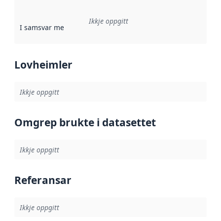
Ikkje oppgitt
I samsvar med
:
Referanse til ei implementeringsregel eller an
Lovheimler
Ikkje oppgitt
Omgrep brukte i datasettet
Ikkje oppgitt
Referansar
Ikkje oppgitt