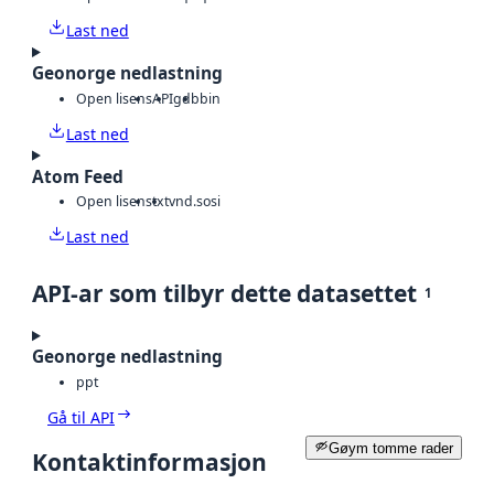
Last ned
Geonorge nedlastning
Open lisens
API
gdb
bin
Last ned
Atom Feed
Open lisens
txt
vnd.sosi
Last ned
API-ar som tilbyr dette datasettet
1
Geonorge nedlastning
ppt
Gå til API
Gøym tomme rader
Kontaktinformasjon