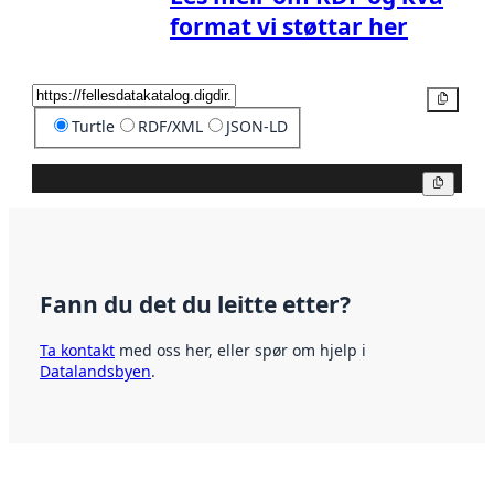
format vi støttar her
Kopier
Turtle
RDF/XML
JSON-LD
Kopier
Fann du det du leitte etter?
Ta kontakt
med oss her, eller spør om hjelp i
Datalandsbyen
.