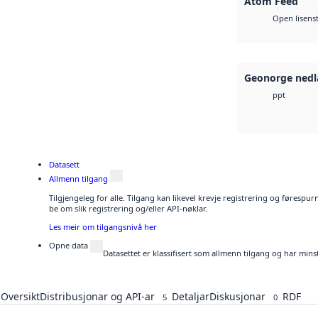
Atom Feed
Open lisens
Geonorge nedl
ppt
Datasett
Allmenn tilgang
Tilgjengeleg for alle. Tilgang kan likevel krevje registrering og førespu
be om slik registrering og/eller API-nøklar.
Les meir om tilgangsnivå her
Opne data
Datasettet er klassifisert som allmenn tilgang og har mins
Oversikt
Distribusjonar og API-ar
Detaljar
Diskusjonar
RDF
5
0