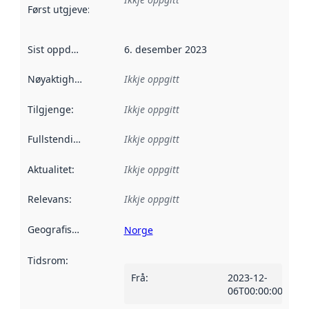
Først utgjeve
:
Denne datoen seier når dataa i dette datasettet 
Sist oppdatert
:
6. desember 2023
Nøyaktigheit
:
Ikkje oppgitt
Tilgjenge
:
Ikkje oppgitt
Fullstendigheit
:
Ikkje oppgitt
Aktualitet
:
Ikkje oppgitt
Relevans
:
Ikkje oppgitt
Geografisk område
:
Norge
Tidsrom
:
Frå
:
2023-12-
06T00:00:00Z