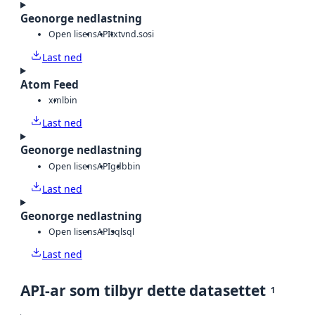
Geonorge nedlastning
Open lisens
API
txt
vnd.sosi
Last ned
Atom Feed
xml
bin
Last ned
Geonorge nedlastning
Open lisens
API
gdb
bin
Last ned
Geonorge nedlastning
Open lisens
API
sql
sql
Last ned
API-ar som tilbyr dette datasettet
1