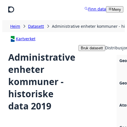
Hopp til hovudinnhald
Finn data
Meny
Heim
Datasett
Administrative enheter kommuner - his
Kartverket
Distribusjo
Bruk datasett
Administrative
Geo
enheter
kommuner -
Geo
historiske
data 2019
Ato