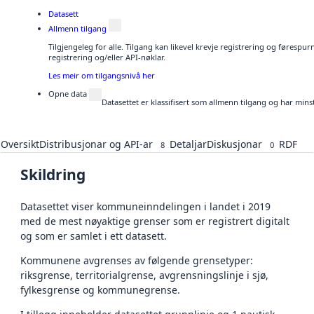
Datasett
Allmenn tilgang
Tilgjengeleg for alle. Tilgang kan likevel krevje registrering og førespu
registrering og/eller API-nøklar.
Les meir om tilgangsnivå her
Opne data
Datasettet er klassifisert som allmenn tilgang og har mins
Oversikt
Distribusjonar og API-ar
Detaljar
Diskusjonar
RDF
8
0
Skildring
Datasettet viser kommuneinndelingen i landet i 2019
med de mest nøyaktige grenser som er registrert digitalt
og som er samlet i ett datasett.
Kommunene avgrenses av følgende grensetyper:
riksgrense, territorialgrense, avgrensningslinje i sjø,
fylkesgrense og kommunegrense.