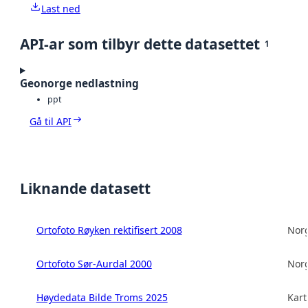
Last ned
API-ar som tilbyr dette datasettet
1
Geonorge nedlastning
ppt
Gå til API
Liknande datasett
Ortofoto Røyken rektifisert 2008
Norg
Ortofoto Sør-Aurdal 2000
Norg
Høydedata Bilde Troms 2025
Kart