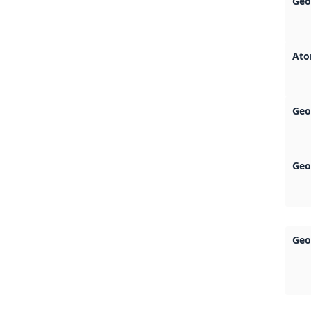
Geo
Ato
Geo
Geo
Geo