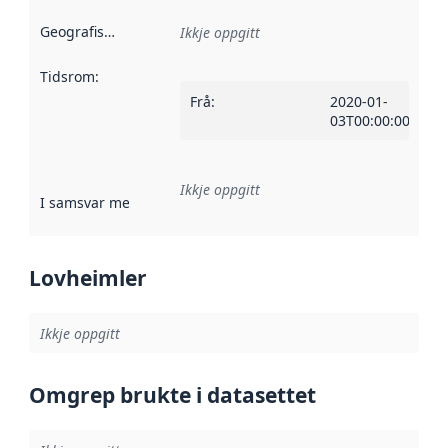
Geografisk område
:
Ikkje oppgitt
Tidsrom
:
Frå
:
2020-01-
03T00:00:00Z
Ikkje oppgitt
I samsvar med
:
Referanse til ei implementeringsregel eller an
Lovheimler
Ikkje oppgitt
Omgrep brukte i datasettet