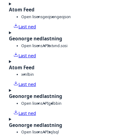
Atom Feed
Open lisens
geojson
geojson
Last ned
Geonorge nedlastning
Open lisens
API
txt
vnd.sosi
Last ned
Atom Feed
xml
bin
Last ned
Geonorge nedlastning
Open lisens
API
gdb
bin
Last ned
Geonorge nedlastning
Open lisens
API
sql
sql