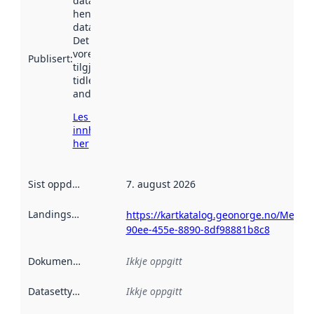
datasettet vart
henta inn av
data.norge.no.
Det kan ha
vore
Publisert
:
tilgjengeleg
tidlegare
andre stader.
Les meir om
innhenting
her
Sist oppdatert
:
7. august 2026
Landingsside
:
https://kartkatalog.geonorge.no/Metad
90ee-455e-8890-8df98881b8c8
Dokumentasjon
:
Ikkje oppgitt
Datasettype
:
Ikkje oppgitt