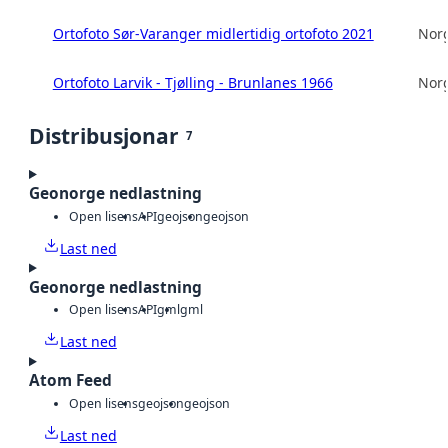
Ortofoto Sør-Varanger midlertidig ortofoto 2021
Norg
Ortofoto Larvik - Tjølling - Brunlanes 1966
Norg
Distribusjonar
7
Geonorge nedlastning
Open lisens
API
geojson
geojson
Last ned
Geonorge nedlastning
Open lisens
API
gml
gml
Last ned
Atom Feed
Open lisens
geojson
geojson
Last ned