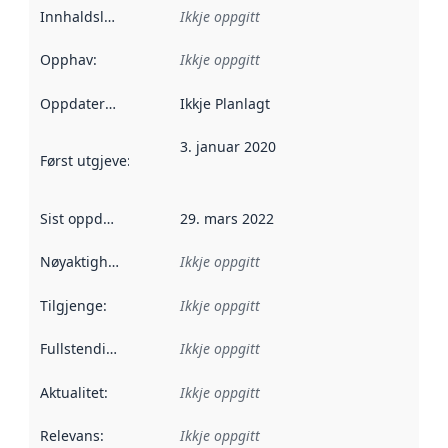
Innhaldsleverandørar
Ikkje oppgitt
:
Opphav
:
Ikkje oppgitt
Oppdateringsfrekvens
Ikkje Planlagt
:
3. januar 2020
Først utgjeve
:
Denne datoen seier når dataa i dette datasettet 
Sist oppdatert
:
29. mars 2022
Nøyaktigheit
:
Ikkje oppgitt
Tilgjenge
:
Ikkje oppgitt
Fullstendigheit
:
Ikkje oppgitt
Aktualitet
:
Ikkje oppgitt
Relevans
:
Ikkje oppgitt