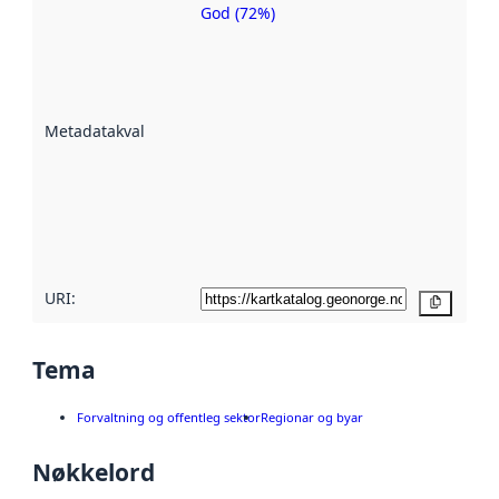
God (72%)
Metadatakvalitet
er ein indikator
på kor godt
datasettene er
beskrive ved
Metadatakvalitet
:
hjelp av
metadata.
Les meir om
metadatakvalitet
her
URI:
Kopier
Tema
Forvaltning og offentleg sektor
Regionar og byar
Nøkkelord