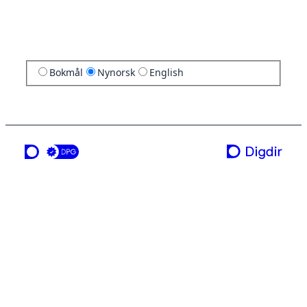
Bokmål
Nynorsk
English
ei teneste frå