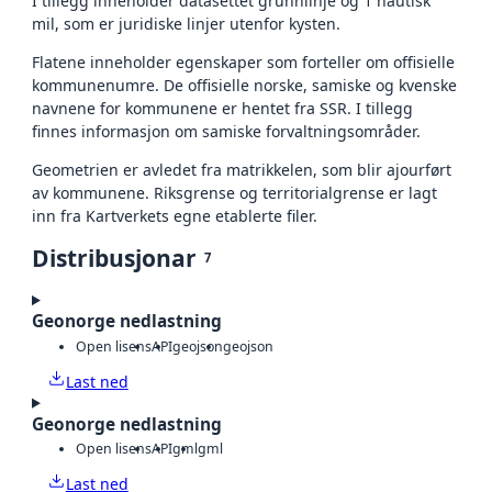
I tillegg inneholder datasettet grunnlinje og 1 nautisk
mil, som er juridiske linjer utenfor kysten.
Flatene inneholder egenskaper som forteller om offisielle
kommunenumre. De offisielle norske, samiske og kvenske
navnene for kommunene er hentet fra SSR. I tillegg
finnes informasjon om samiske forvaltningsområder.
Geometrien er avledet fra matrikkelen, som blir ajourført
av kommunene. Riksgrense og territorialgrense er lagt
inn fra Kartverkets egne etablerte filer.
Distribusjonar
7
Geonorge nedlastning
Open lisens
API
geojson
geojson
Last ned
Geonorge nedlastning
Open lisens
API
gml
gml
Last ned