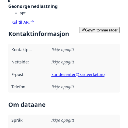
Geonorge nedlastning
ppt
Gå til API
Gøym tomme rader
Kontaktinformasjon
Kontaktpunkt
:
Ikkje oppgitt
Nettside
:
Ikkje oppgitt
E-post
:
kundesenter@kartverket.no
Telefon
:
Ikkje oppgitt
Om dataane
Språk
:
Ikkje oppgitt