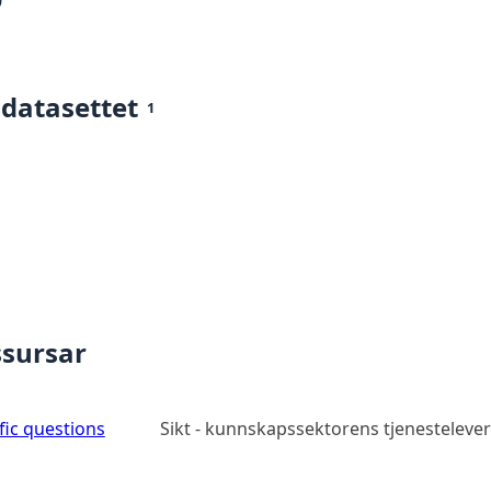
0
 datasettet
1
ssursar
ic questions
Sikt - kunnskapssektorens tjenesteleve