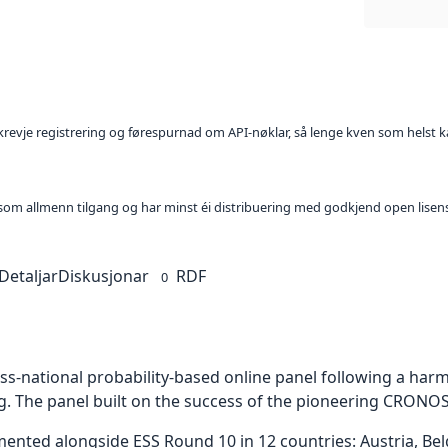
l krevje registrering og førespurnad om API-nøklar, så lenge kven som helst ka
t som allmenn tilgang og har minst éi distribuering med godkjend open lisen
Detaljar
Diskusjonar
RDF
0
ross-national probability-based online panel following a ha
g. The panel built on the success of the pioneering CRONOS
ed alongside ESS Round 10 in 12 countries: Austria, Belgi