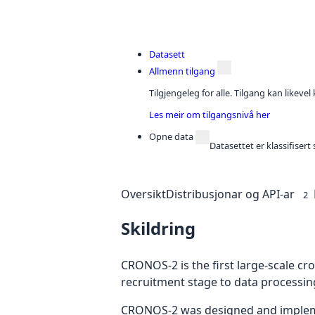
Datasett
Allmenn tilgang
Tilgjengeleg for alle. Tilgang kan likeve
Les meir om tilgangsnivå her
Opne data
Datasettet er klassifiser
Oversikt
Distribusjonar og API-ar
2
Skildring
CRONOS-2 is the first large-scale c
recruitment stage to data processin
CRONOS-2 was designed and implement