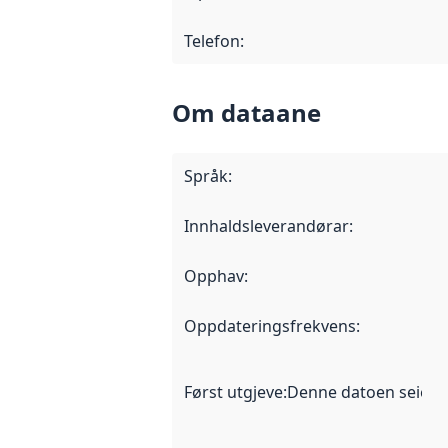
Telefon
:
Om dataane
Språk
:
Innhaldsleverandørar
:
Opphav
:
Oppdateringsfrekvens
:
Først utgjeve
:
Denne datoen seier nå