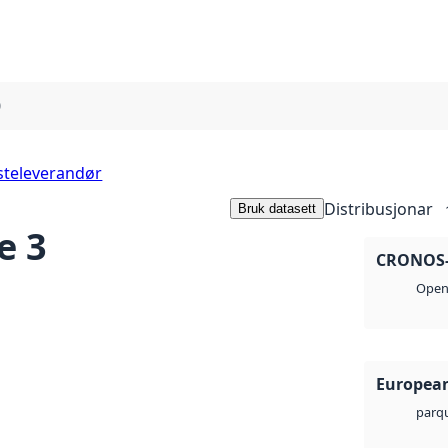
0
steleverandør
Distribusjonar
Bruk datasett
e 3
CRONOS-2
Open 
European
parq