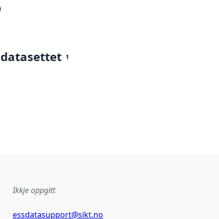
0
 datasettet
1
Ikkje oppgitt
essdatasupport@sikt.no