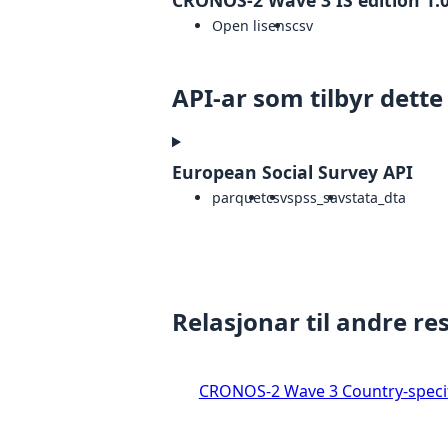
CRONOS-2 Wave 3 IS edition 1.
Open lisens
csv
API-ar som tilbyr dette
European Social Survey API
parquet
csv
spss_sav
stata_dta
Relasjonar til andre re
CRONOS-2 Wave 3 Country-specif