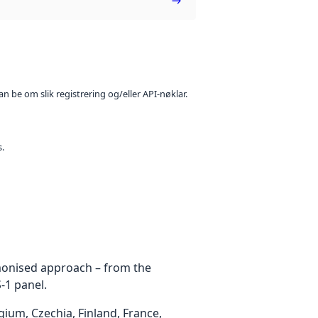
n be om slik registrering og/eller API-nøklar.
s.
rmonised approach – from the
-1 panel.
um, Czechia, Finland, France,