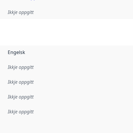
Ikkje oppgitt
Engelsk
Ikkje oppgitt
Ikkje oppgitt
Ikkje oppgitt
Ikkje oppgitt
r dataa i dette datasettet først blei utgitt. Det kan ha skje