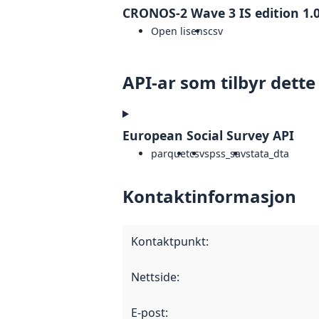
CRONOS-2 Wave 3 IS edition 1.
Open lisens
csv
API-ar som tilbyr dette
European Social Survey API
parquet
csv
spss_sav
stata_dta
Kontaktinformasjon
Kontaktpunkt
:
Nettside
:
E-post
: