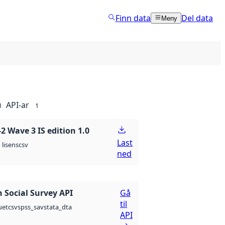
Finn data
Del data
Meny
API-ar
1
1
 Wave 3 IS edition 1.0
Last
csv
lisens
ned
 Social Survey API
Gå
til
csv
spss_sav
stata_dta
uet
API