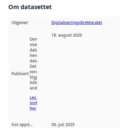
Om datasettet
Utgjevar
:
Digitaliseringsdirektoratet
18. august 2020
Denne datoen
viser når
datasettet vart
henta inn av
data.norge.no.
Det kan ha
vore
Publisert
:
tilgjengeleg
tidlegare
andre stader.
Les meir om
innhenting
her
Sist oppdatert
:
30. juli 2025