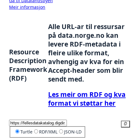
Gå til Datalandsbyen
Meir informasjon
Alle URL-ar til ressursar
på data.norge.no kan
levere RDF-metadata i
Resource
fleire ulike format,
Description
avhengig av kva for ein
Framework
Accept-header som blir
(RDF)
sendt med.
Les meir om RDF og kva
format vi støttar her
Kopier
Turtle
RDF/XML
JSON-LD