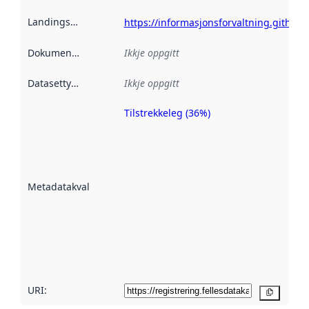
Landingsside
:
https://informasjonsforvaltning.github.i
Dokumentasjon
:
Ikkje oppgitt
Datasettype
:
Ikkje oppgitt
Tilstrekkeleg (36%)
Metadatakvalitet
er ein indikator
på kor godt
datasettene er
beskrive ved
Metadatakvalitet
:
hjelp av
metadata.
Les meir om
metadatakvalitet
her
URI:
Kopier