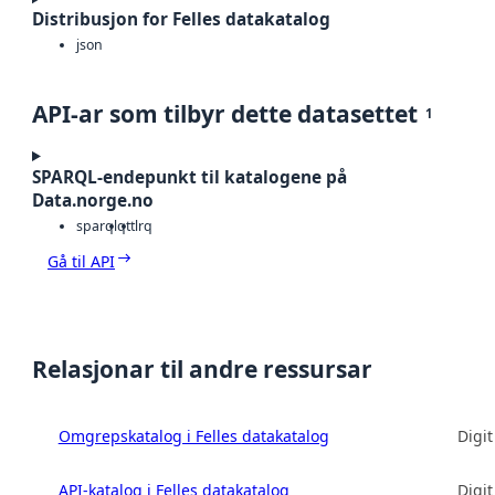
Distribusjon for Felles datakatalog
json
API-ar som tilbyr dette datasettet
1
SPARQL-endepunkt til katalogene på
Data.norge.no
sparqlq
ttl
rq
Gå til API
Relasjonar til andre ressursar
Omgrepskatalog i Felles datakatalog
Digit
API-katalog i Felles datakatalog
Digit