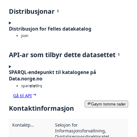
Distribusjonar
1
Distribusjon for Felles datakatalog
json
API-ar som tilbyr dette datasettet
1
SPARQL-endepunkt til katalogene på
Data.norge.no
sparqlq
ttl
rq
Gå til API
Gøym tomme rader
Kontaktinformasjon
Kontaktpunkt
:
Seksjon for
Informasjonsforvaltning,
Digitaliseringsdirektoratet