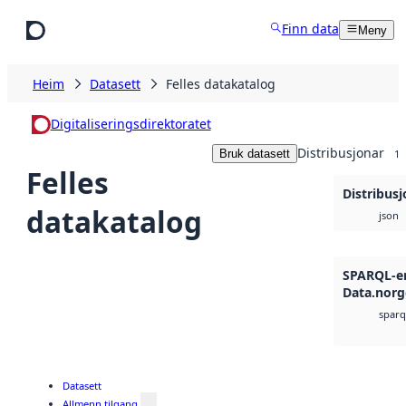
Hopp til hovudinnhald
Finn data
Meny
Heim
Datasett
Felles datakatalog
Digitaliseringsdirektoratet
Distribusjonar
Bruk datasett
1
Felles
Distribusj
datakatalog
json
SPARQL-en
Data.norg
sparq
Datasett
Allmenn tilgang