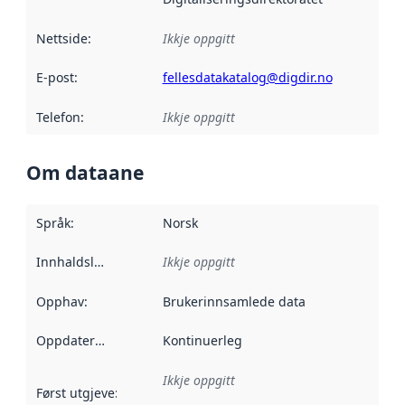
Nettside
:
Ikkje oppgitt
E-post
:
fellesdatakatalog@digdir.no
Telefon
:
Ikkje oppgitt
Om dataane
Språk
:
Norsk
Innhaldsleverandørar
Ikkje oppgitt
:
Opphav
:
Brukerinnsamlede data
Oppdateringsfrekvens
Kontinuerleg
:
Ikkje oppgitt
Først utgjeve
:
Denne datoen seier når dataa i dette datasettet 