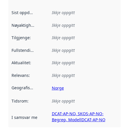
Sist oppdatert
:
Ikkje oppgitt
Nøyaktigheit
:
Ikkje oppgitt
Tilgjenge
:
Ikkje oppgitt
Fullstendigheit
:
Ikkje oppgitt
Aktualitet
:
Ikkje oppgitt
Relevans
:
Ikkje oppgitt
Geografisk område
:
Norge
Tidsrom
:
Ikkje oppgitt
DCAT-AP-NO, SKOS-AP-NO-
I samsvar med
:
Referanse til ei implementeringsregel eller an
Begrep, ModellDCAT-AP-NO