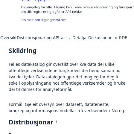
Tilgjengeleg for alle. Tilgang kan likevel krevje registrering og føresp
om slik registrering og/eller API-nøklar.
Les meir om tilgangsnivå her
Oversikt
Distribusjonar og API-ar
Detaljar
Diskusjonar
RDF
2
0
Skildring
Felles datakatalog gir oversikt over kva data dei ulike
offentlege verksemdene har, korleis dei heng saman og
kva dei tyder. Datakatalogen gjer det mogleg for deg å
søke i opplysningane hos offentlege verksemder og bruke
dei til dømes for analyseformål.
Formål: Gje eit oversyn over datasett, datateneste,
omgrep og informasjonsmodellar frå verksemder i Noreg.
Distribusjonar
1