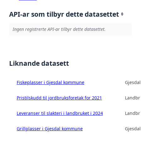
API-ar som tilbyr dette datasettet
0
Ingen registrerte API-ar tilbyr dette datasettet.
Liknande datasett
Fiskeplasser i Gjesdal kommune
Gjesda
Pristilskudd til jordbruksforetak for 2021
Landbru
Leveranser til slakteri i landbruket i 2024
Landbru
Grillplasser i Gjesdal kommune
Gjesda