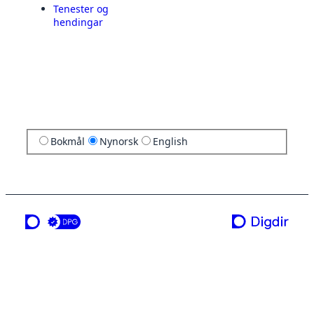
Tenester og
hendingar
Bokmål
Nynorsk
English
ei teneste frå