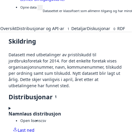
Opne data
Datasettet er klassifisert som allmenn tilgang og har mins
Oversikt
Distribusjonar og API-ar
Detaljar
Diskusjonar
RDF
1
0
Skildring
Datasett med utbetalinger av pristilskudd til
jordbruksforetak for 2014. For det enkelte foretak vises
organisasjonsnummer, navn, kommunenummer, tilskudd
per ordning samt sum tilskudd. Nytt datasett blir lagt ut
årlig. Dette skjer vanligvis i april, året etter at
utbetalingene har funnet sted.
Distribusjonar
1
Namnlaus distribusjon
Open lisens
csv
Last ned