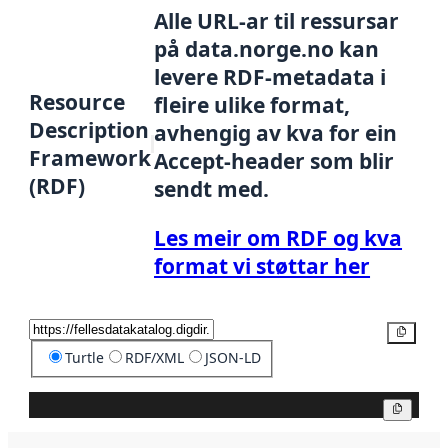
Alle URL-ar til ressursar
på data.norge.no kan
levere RDF-metadata i
Resource
fleire ulike format,
Description
avhengig av kva for ein
Framework
Accept-header som blir
(RDF)
sendt med.
Les meir om RDF og kva
format vi støttar her
Kopier
Turtle
RDF/XML
JSON-LD
Kopier