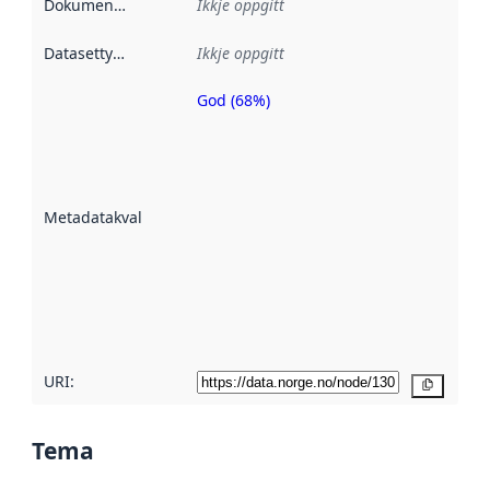
Dokumentasjon
:
Ikkje oppgitt
Datasettype
:
Ikkje oppgitt
God (68%)
Metadatakvalitet
er ein indikator
på kor godt
datasettene er
beskrive ved
Metadatakvalitet
:
hjelp av
metadata.
Les meir om
metadatakvalitet
her
URI:
Kopier
Tema