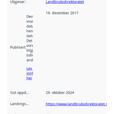
Utgjevar
:
Landbruksdirektoratet
19. desember 2017
Denne datoen
viser når
datasettet vart
henta inn av
data.norge.no.
Det kan ha
vore
Publisert
:
tilgjengeleg
tidlegare
andre stader.
Les meir om
innhenting
her
Sist oppdatert
:
29. oktober 2024
Landingsside
:
https://www.landbruksdirektoratet.no