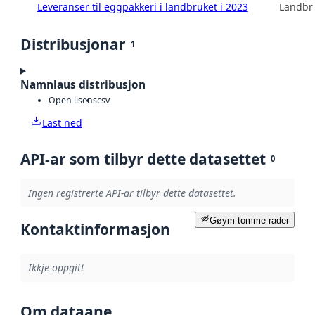
Leveranser til eggpakkeri i landbruket i 2023
Landbru
Distribusjonar
1
Namnlaus distribusjon
Open lisens
csv
Last ned
API-ar som tilbyr dette datasettet
0
Ingen registrerte API-ar tilbyr dette datasettet.
Gøym tomme rader
Kontaktinformasjon
Ikkje oppgitt
Om dataane