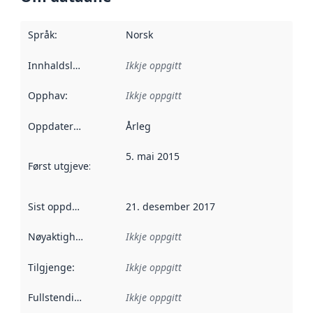
Språk
:
Norsk
Innhaldsleverandørar
Ikkje oppgitt
:
Opphav
:
Ikkje oppgitt
Oppdateringsfrekvens
Årleg
:
5. mai 2015
Først utgjeve
:
Denne datoen seier når dataa i dette datasettet 
Sist oppdatert
:
21. desember 2017
Nøyaktigheit
:
Ikkje oppgitt
Tilgjenge
:
Ikkje oppgitt
Fullstendigheit
:
Ikkje oppgitt