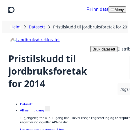
Hopp til hovudinnhald
Finn data
Meny
Heim
Datasett
Pristilskudd til jordbruksforetak for 201
Landbruksdirektoratet
Distri
Bruk datasett
Pristilskudd til
jordbruksforetak
for 2014
Ingen
Datasett
Allmenn tilgang
Tilgjengeleg for alle. Tilgang kan likevel krevje registrering og førespu
registrering og/eller API-nøklar.
Les meir om tilgangsnivå her