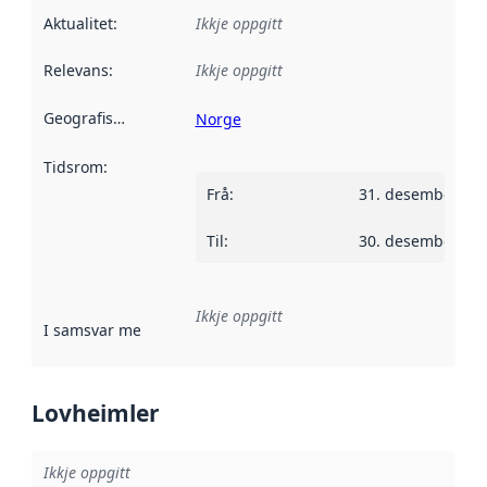
Aktualitet
:
Ikkje oppgitt
Relevans
:
Ikkje oppgitt
Geografisk område
:
Norge
Tidsrom
:
Frå
:
31. desember 20
Til
:
30. desember 20
Ikkje oppgitt
I samsvar med
:
Referanse til ei implementeringsregel eller an
Lovheimler
Ikkje oppgitt