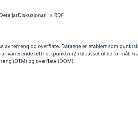
Detaljar
Diskusjonar
RDF
0
se av terreng og overflate. Dataene er etablert som punktsk
har varierende tetthet (punkt/m2 ) tilpasset ulike formål. F
rreng (DTM) og overflate (DOM).