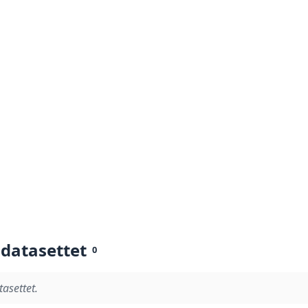
 datasettet
0
tasettet.