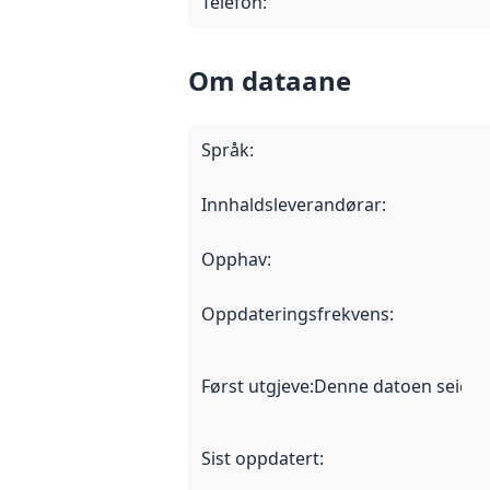
Telefon
:
Om dataane
Språk
:
Innhaldsleverandørar
:
Opphav
:
Oppdateringsfrekvens
:
Først utgjeve
:
Denne datoen seier nå
Sist oppdatert
: