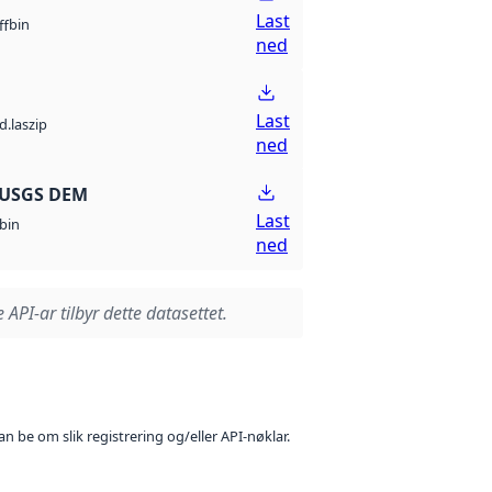
Last
bin
ff
ned
Last
d.laszip
ned
 USGS DEM
Last
bin
ned
 API-ar tilbyr dette datasettet.
n be om slik registrering og/eller API-nøklar.