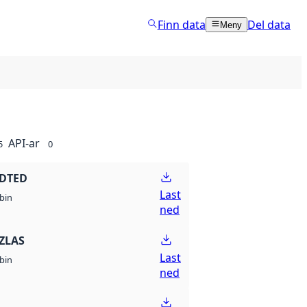
Finn data
Del data
Meny
API-ar
5
0
 DTED
Last
bin
ned
ZLAS
Last
bin
ned