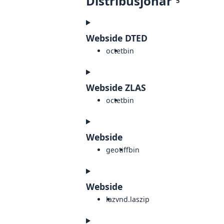
Distribusjonar
5
Webside DTED
octet
bin
Webside ZLAS
octet
bin
Webside
geotiff
bin
Webside
laz
vnd.laszip