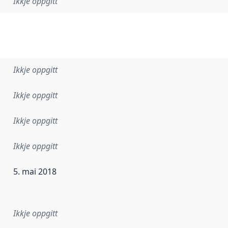
Ikkje oppgitt
Ikkje oppgitt
Ikkje oppgitt
Ikkje oppgitt
Ikkje oppgitt
5. mai 2018
r dataa i dette datasettet først blei utgitt. Det kan ha skje
Ikkje oppgitt