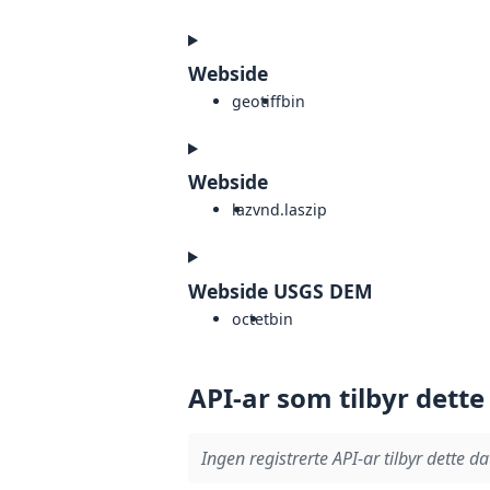
Webside
geotiff
bin
Webside
laz
vnd.laszip
Webside USGS DEM
octet
bin
API-ar som tilbyr dette
Ingen registrerte API-ar tilbyr dette da