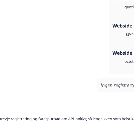
geoti
Webside
vn
laz
Webside
octet
Ingen registrerte
l krevje registrering og førespurnad om API-nøklar, så lenge kven som helst ka