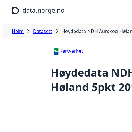
Hopp til hovudinnhald
data.norge.no
Heim
Datasett
Høydedata NDH Aurskog-Hølan
Kartverket
Høydedata NDH
Høland 5pkt 20