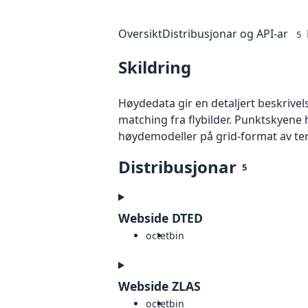
Oversikt
Distribusjonar og API-ar
5
Skildring
Høydedata gir en detaljert beskrivel
matching fra flybilder. Punktskyene 
høydemodeller på grid-format av te
Distribusjonar
5
Webside DTED
octet
bin
Webside ZLAS
octet
bin