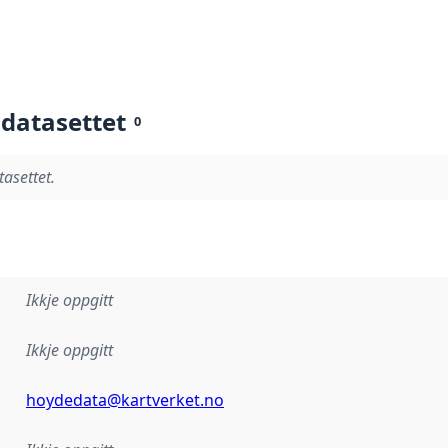
 datasettet
0
tasettet.
Ikkje oppgitt
Ikkje oppgitt
hoydedata@kartverket.no