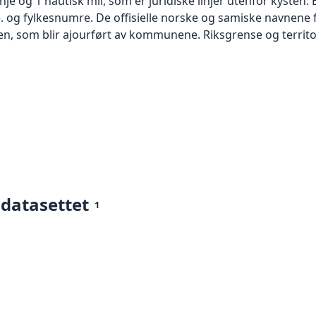
inje og 1 nautisk mil, som er juridiske linjer utenfor kyste
 og fylkesnumre. De offisielle norske og samiske navnene fo
n, som blir ajourført av kommunene. Riksgrense og territor
 datasettet
1