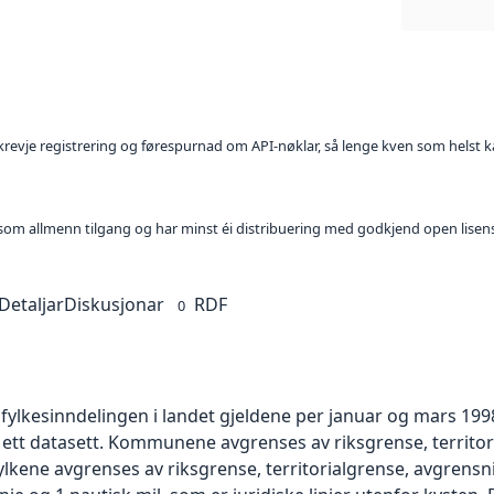
l krevje registrering og førespurnad om API-nøklar, så lenge kven som helst ka
t som allmenn tilgang og har minst éi distribuering med godkjend open lisen
Detaljar
Diskusjonar
RDF
0
ylkesinndelingen i landet gjeldene per januar og mars 19
i ett datasett. Kommunene avgrenses av riksgrense, territori
ne avgrenses av riksgrense, territorialgrense, avgrensning