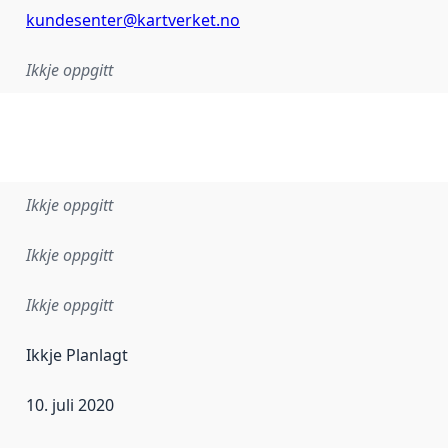
kundesenter@kartverket.no
Ikkje oppgitt
Ikkje oppgitt
Ikkje oppgitt
Ikkje oppgitt
Ikkje Planlagt
10. juli 2020
r dataa i dette datasettet først blei utgitt. Det kan ha skje