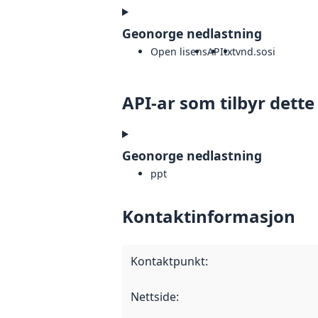
Geonorge nedlastning
Open lisens
API
txt
vnd.sosi
API-ar som tilbyr dette
Geonorge nedlastning
ppt
Kontaktinformasjon
Kontaktpunkt
:
Nettside
: