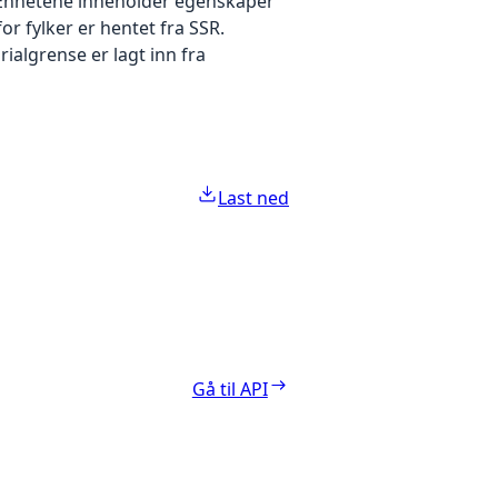
n. Enhetene inneholder egenskaper
r fylker er hentet fra SSR.
ialgrense er lagt inn fra
Last ned
Gå til API