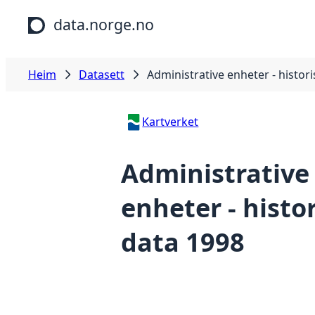
Hopp til hovudinnhald
data.norge.no
Heim
Datasett
Administrative enheter - histor
Kartverket
Administrative
enheter - histo
data 1998