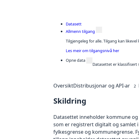
Datasett
Allmenn tilgang
Tilgjengeleg for alle. Tilgang kan likeve
Les meir om tilgangsnivå her
Opne data
Datasettet er klassifiser
Oversikt
Distribusjonar og API-ar
2
Skildring
Datasettet inneholder kommune og f
som er registrert digitalt og samlet 
fylkesgrense og kommunegrense. Fylke