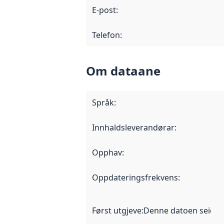
E-post
:
Telefon
:
Om dataane
Språk
:
Innhaldsleverandørar
:
Opphav
:
Oppdateringsfrekvens
:
Først utgjeve
:
Denne datoen seier nå