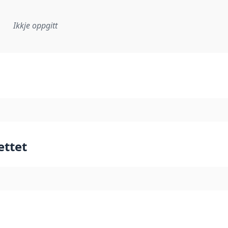
Ikkje oppgitt
lementeringsregel eller anna spesifikasjon som ligg til grun
ettet