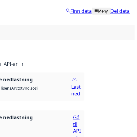
Finn data
Del data
Meny
API-ar
1
1
 nedlastning
Last
API
txt
vnd.sosi
lisens
ned
 nedlastning
Gå
til
API