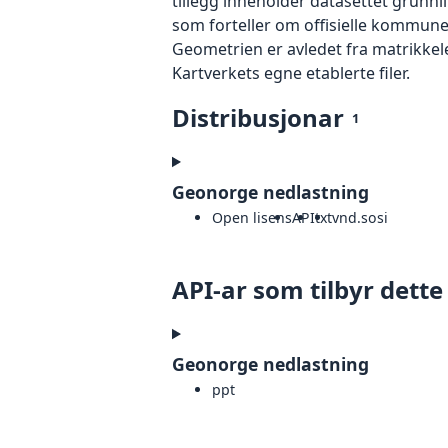
tillegg inneholder datasettet grunnl
som forteller om offisielle kommune.
Geometrien er avledet fra matrikkele
Kartverkets egne etablerte filer.
Distribusjonar
1
Geonorge nedlastning
Open lisens
API
txt
vnd.sosi
API-ar som tilbyr dette
Geonorge nedlastning
ppt