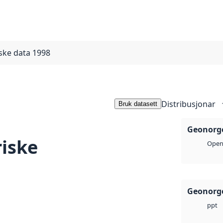
iske data 1998
Distribusjonar
Bruk datasett
Geonorge
riske
Open 
Geonorge
ppt