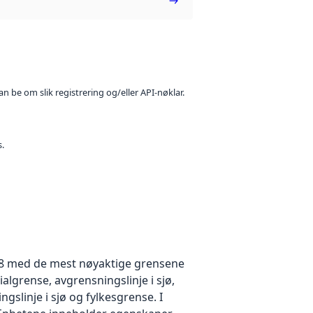
n be om slik registrering og/eller API-nøklar.
s.
98 med de mest nøyaktige grensene
algrense, avgrensningslinje i sjø,
slinje i sjø og fylkesgrense. I